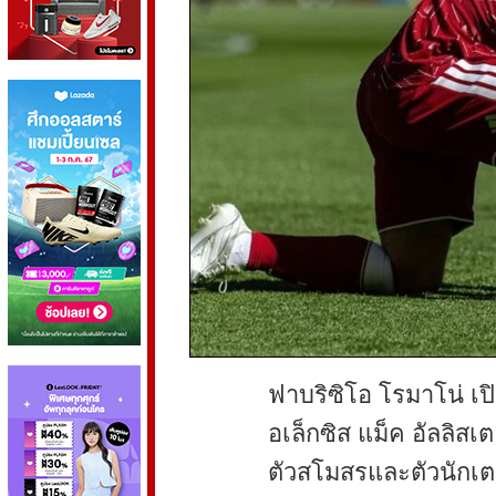
ฟาบริซิโอ โรมาโน่ เป
อเล็กซิส แม็ค อัลลิสเต
ตัวสโมสรและตัวนักเตะ