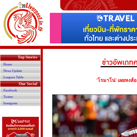
>
Top Stories
Home
News Update
Leagues Table
'โรมาโน่' เผยหงส์
Our Social
Facebook
Twitter
Instagram