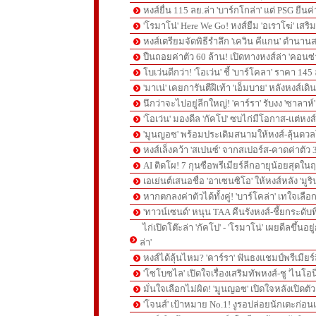
หงส์ยื่น 115 ลย.ล่า 'บาร์กโกล่า' แต่ PSG ยืนค
'โรมาโน่' Here We Go! หงส์ยืม 'อเราโฆ่' เสริ
หงส์เตรียมจัดพิธีรำลึก 'เควิน คีแกน' ตำนานส
ปืนถอยค่าตัว 60 ล้าน! เปิดทางหงส์ล่า 'คอนซ่
โบเว่นดีกว่า! 'โอเว่น' ชี้ 'บาร์โคลา' ราคา 14
'มาเน่' เคยการันตีฝีเท้า 'เอ็มบาย' หลังหงส์เดิ
นึกว่าจะไปอยู่ลีกใหญ่! 'คาร์รา' รับงง 'ซาลา
'โอเว่น' มองดีล 'กัคโป' ซบไก่มีโอกาส-แต่หง
'มูนญอซ' พร้อมประเดิมสนามให้หงส์-ลุ้นด
หงส์เล็งคว้า 'สเปนซ์' จากสเปอร์ส-คาดค่าตัว 
AI ติดโผ! 7 กุนซือพรีเมียร์ลีกอายุน้อยสุดในฤ
เอเย่นต์เสนอชื่อ 'อาเซนซิโอ' ให้หงส์หลัง 'มูร
หากตกลงค่าตัวได้ทั้งคู่! 'บาร์โคล่า' เทใจเลือ
'ทาวน์เซนด์' หนุน TAA คืนรังหงส์-ชี้ยกระดับท
ไก่เปิดโต๊ะล่า 'กัคโป' - 'โรมาโน่' เผยดีลขึ้นอย
ล่า'
หงส์ได้ลุ้นไหม? 'คาร์รา' ฟันธงแชมป์พรีเมียร
'โซโบซไล' เปิดใจเรื่องเสริมทัพหงส์-ชู 'ไนโอ
มั่นใจเลือกไม่ผิด! 'มูนญอซ' เปิดใจหลังเปิดตั
'โจนส์' เป้าหมาย No.1! งูรอปล่อยนักเตะก่อนเ