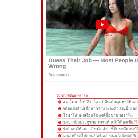
20 ข่าวที่อัพเดทล่าสุด
ดวลโมนาโก! 'อิราโอลา' ตื่นเต้นคุมหงส์ที่แอน
อดีตแข้งสิงห์เชื่อหากจังหวะลงตัวป่านนี้ 'อลอ
'โรมาโน่' เผยเงื่อนไขหงส์ซื้อขาด 'อเราโฆ่'
ชุดขาวปิดประตูขาย 'เทรนต์' แม้มีเสียงเชียร์ใ
'รัช' วอนให้เวลา 'อิราโอล่า' - ชี้ปีแรกมีแชมป์
'มามาร์' รอไปก่อน! 'ฟรีเดล' หนุน 'อลีสซง' ยึด