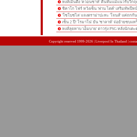
หงส์เมินดึง 'ควอนซาห์' คืนทีมแม้แนวรับวิกฤต
ชิคาโก ไฟร์ หวังเซ็น 'ฟาน ไดค์' เสริมทัพปีหน
'โซโบซไล' แจงดราม่าปะทะ 'โจนส์' แค่ถกก
เซ็น 2 ปี! โรมาโน่' ยัน 'ซาลาห์' จ่อย้ายซบแ
หงส์ลุยทาบ 'เอ็มบาย' ดาวรุ่ง PSG หลังนักเต
pgslot
สล็อตเว็บตรง
สล็อตเว็บตรง
Copyright reserved 1999-2026 | Liverpool In Thailand | contac