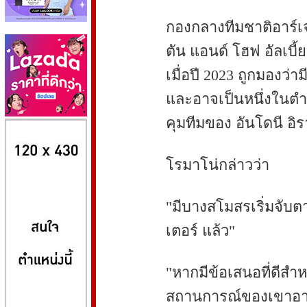
กองกลางทีมชาติอาร์เจ
ตัน แอนด์ โฮฟ อัลเบี
เมื่อปี 2023 ถูกมองว่า
และอาจเป็นหนึ่งในตำ
คุมทีมของ อันโดนี อิ
8kbet
huaylike หวยไลค์
ufabet
โรมาโน่กล่าวว่า
"มีบางสโมสรเริ่มจับต
เตอร์ แล้ว"
"หากมีข้อเสนอที่ดีสำหร
สถานการณ์ของเขาอา