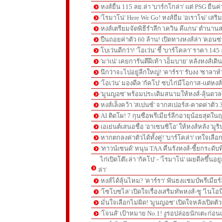
หงส์ยื่น 115 ลย.ล่า 'บาร์กโกล่า' แต่ PSG ยืนค
'โรมาโน่' Here We Go! หงส์ยืม 'อเราโฆ่' เสริ
หงส์เตรียมจัดพิธีรำลึก 'เควิน คีแกน' ตำนานส
ปืนถอยค่าตัว 60 ล้าน! เปิดทางหงส์ล่า 'คอนซ่
โบเว่นดีกว่า! 'โอเว่น' ชี้ 'บาร์โคลา' ราคา 14
'มาเน่' เคยการันตีฝีเท้า 'เอ็มบาย' หลังหงส์เดิ
นึกว่าจะไปอยู่ลีกใหญ่! 'คาร์รา' รับงง 'ซาลา
'โอเว่น' มองดีล 'กัคโป' ซบไก่มีโอกาส-แต่หง
'มูนญอซ' พร้อมประเดิมสนามให้หงส์-ลุ้นด
หงส์เล็งคว้า 'สเปนซ์' จากสเปอร์ส-คาดค่าตัว 
AI ติดโผ! 7 กุนซือพรีเมียร์ลีกอายุน้อยสุดในฤ
เอเย่นต์เสนอชื่อ 'อาเซนซิโอ' ให้หงส์หลัง 'มูร
หากตกลงค่าตัวได้ทั้งคู่! 'บาร์โคล่า' เทใจเลือ
'ทาวน์เซนด์' หนุน TAA คืนรังหงส์-ชี้ยกระดับท
ไก่เปิดโต๊ะล่า 'กัคโป' - 'โรมาโน่' เผยดีลขึ้นอย
ล่า'
หงส์ได้ลุ้นไหม? 'คาร์รา' ฟันธงแชมป์พรีเมียร
'โซโบซไล' เปิดใจเรื่องเสริมทัพหงส์-ชู 'ไนโอ
มั่นใจเลือกไม่ผิด! 'มูนญอซ' เปิดใจหลังเปิดตั
'โจนส์' เป้าหมาย No.1! งูรอปล่อยนักเตะก่อนเ