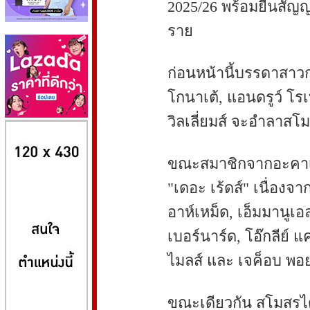
2025/26 พร้อมยื่นสัญ
ราย
ก่อนหน้านี้บรรดาสาวกห
โกนาเต้, แอนดรูว์ โรเ
วิลเลี่ยมส์ จะอำลาสโ
8kbet
huaylike หวยไลค์
ufabet
ขณะสมาชิกจากอะคาเด
"เดอะ เร้ดส์" เนื่อง
อาห์เหม็ด, เอ็มมานูเอ
เบอร์นาร์ด, โอ๊กลีย์ 
ไมลส์ และ เจค็อบ พอ
ขณะเดียวกัน สโมสรได้