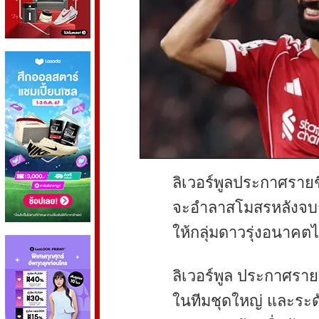
ลิเวอร์พูลประกาศรายชื
จะอำลาสโมสรหลังจบฤด
ให้กลุ่มดาวรุ่งอนาค
ลิเวอร์พูล ประกาศรายช
ในทีมชุดใหญ่ และระด