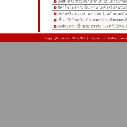
หงส์เมินดึง 'ควอนซาห์' คืนทีมแม้แนวรับวิกฤต
ชิคาโก ไฟร์ หวังเซ็น 'ฟาน ไดค์' เสริมทัพปีหน
'โซโบซไล' แจงดราม่าปะทะ 'โจนส์' แค่ถกก
เซ็น 2 ปี! โรมาโน่' ยัน 'ซาลาห์' จ่อย้ายซบแ
หงส์ลุยทาบ 'เอ็มบาย' ดาวรุ่ง PSG หลังนักเต
pgslot
สล็อตเว็บตรง
สล็อตเว็บตรง
Copyright reserved 1999-2026 | Liverpool In Thailand | contac