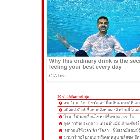
20 ข่าวที่อัพเดทล่าสุด
ดวลโมนาโก! 'อิราโอลา' ตื่นเต้นคุมหงส์ที่แอน
อดีตแข้งสิงห์เชื่อหากจังหวะลงตัวป่านนี้ 'อลอ
'โรมาโน่' เผยเงื่อนไขหงส์ซื้อขาด 'อเราโฆ่'
ชุดขาวปิดประตูขาย 'เทรนต์' แม้มีเสียงเชียร์ใ
'รัช' วอนให้เวลา 'อิราโอล่า' - ชี้ปีแรกมีแชมป์
'มามาร์' รอไปก่อน! 'ฟรีเดล' หนุน 'อลีสซง' ยึด