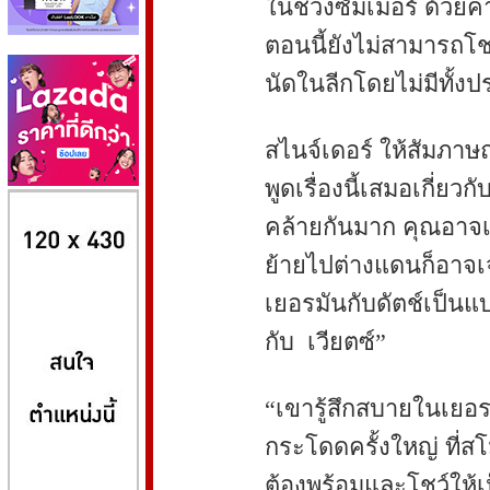
ในช่วงซัมเมอร์ ด้วยค่
ตอนนี้ยังไม่สามารถโช
นัดในลีกโดยไม่มีทั้งป
สไนจ์เดอร์ ให้สัมภาษ
พูดเรื่องนี้เสมอเกี่ยวก
8kbet
huaylike หวยไลค์
ufabet
คล้ายกันมาก คุณอาจเล
ย้ายไปต่างแดนก็อาจเ
เยอรมันกับดัตช์เป็นแบบ
กับ เวียตซ์”
“เขารู้สึกสบายในเยอรม
กระโดดครั้งใหญ่ ที่ส
ต้องพร้อมและโชว์ให้เ