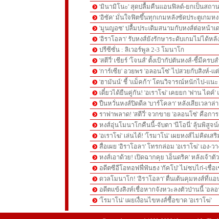
'มินามิโนะ' สุดปลื้มคืนแอนฟิลด์-ยกเป็นสถาน
'อิซัค' มั่นใจฟิตขึ้นทุกเกมหลังซัดประตูเกม
'มูนญอซ' ปลื้มประเดิมสนามกับหงส์ต่อหน้าเ
'อิราโอลา' รับหงส์ยังรักษาระดับเกมไม่ได้หล
ปรีซีซั่น : ลิเวอร์พูล 2-3 โมนาโก
'สตีวี่' เชียร์ 'โจนส์' ตั้งเป้ากัปตันหงส์-ชี้มี
'การ์เซีย' อวยพร 'อลอนโซ่' ไปสวยกับสิงห์-
'ฮามันน์' ชี้ 'แม็คก้า' โดนวิจารณ์หนักไป-แนะ 
เดี๋ยวได้ยืนคู่กัน! 'อเราโฆ่' เคยยก 'ฟาน ไดค์
ปืนหวั่นหงส์ปิดดีล 'บาร์โคลา' หลังเสียเวลาล่า '
ราฟาพลาด! 'สตีวี่' จวกขาย 'อลอนโซ่' คือก
หงส์อุ่นโมนาโกคืนนี้-จับตา 'นีโอนี่' ลุ้นพิสูจน์
'อเราโฆ่' เล่นได้! 'โรมาโน่' เผยหงส์ไม่คิดเส
สื่อเผย 'อิราโอลา' โทรกล่อม 'อเราโฆ่' เอง-ว
หงส์เอาด้วย! เปิดฉากคุย 'เอ็นดริค' หลังเจ้
อดีตซีอีโอทอฟฟี่ฟันธง 'กัคโป' ไม่ซบไก่-เชื่อเ
ดวลโมนาโก! 'อิราโอลา' ตื่นเต้นคุมหงส์ที่แอน
อดีตแข้งสิงห์เชื่อหากจังหวะลงตัวป่านนี้ 'อลอ
'โรมาโน่' เผยเงื่อนไขหงส์ซื้อขาด 'อเราโฆ่'
pgslot
สล็อตเว็บตรง
สล็อตเว็บตรง