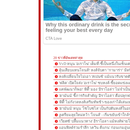
20 ข่าวที่อัพเดทล่าสุด
VvD หนุน 'อเราโฆ่' เต็มที่-ชี้เป็นหนึ่งในเซ็นเ
ลุ้นเสียบแทนโจนส์! หงส์จับตา "กามาร่า" มิ
หงส์เปลี่ยนใจไม่เอา 'สเปนซ์' แม้แนวรับขาดต
'ฟลิค' เปิดใจส่ง 'อเราโฆ่' ซบหงส์-ชี้ยอดแข่ง
แคพัฒนาก็พอ! 'ดิดี้' มอง 'อิราโอล่า' ไม่จำเป
'ฮามันน์' ชี้ภารกิจสำคัญ 'อิราโอล่า' คือปลุกฟอร
'ดิดี้' ไม่กังวลหงส์เสริมทัพช้า-ของเก่าได้เล่น
'ฮามันน์' หนุน 'โซโบซไล' เป็นกัปตันหงส์ใน
งูเตรียมลุยใหม่คว้า 'โจนส์' - เริ่มขยับเข้าใก
'เวียตซ์' ปลื้มแนวทาง' อิราโอลา แม้หงส์พ่า
แอนฟิลด์ร่วมรำลึก 'เควิน คีแกน' ก่อนเกมอุ่