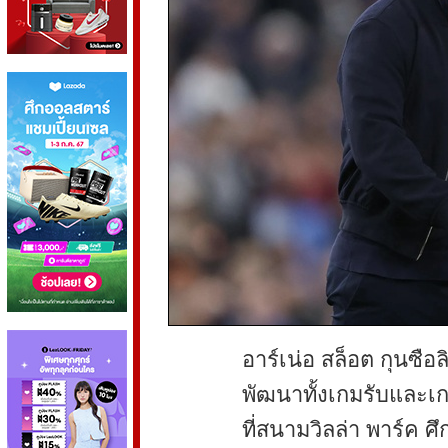
อาร์เน่อ สล็อต กุนซือล
พัฒนาทั้งเกมรับและเก
ที่สนามวิลล่า พาร์ค ศึก