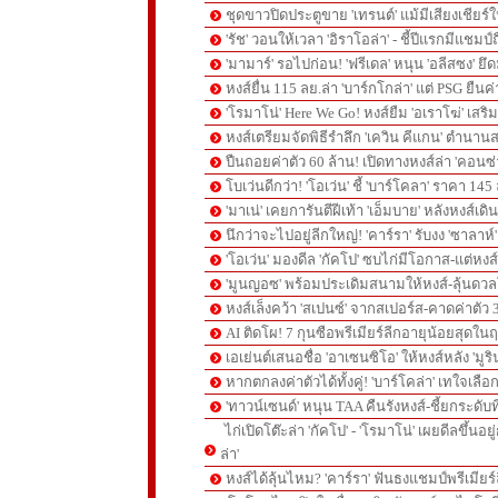
ชุดขาวปิดประตูขาย 'เทรนต์' แม้มีเสียงเชียร์ใ
'รัช' วอนให้เวลา 'อิราโอล่า' - ชี้ปีแรกมีแชมป์
'มามาร์' รอไปก่อน! 'ฟรีเดล' หนุน 'อลีสซง' ยึด
หงส์ยื่น 115 ลย.ล่า 'บาร์กโกล่า' แต่ PSG ยืนค
'โรมาโน่' Here We Go! หงส์ยืม 'อเราโฆ่' เสริ
หงส์เตรียมจัดพิธีรำลึก 'เควิน คีแกน' ตำนานส
ปืนถอยค่าตัว 60 ล้าน! เปิดทางหงส์ล่า 'คอนซ่
โบเว่นดีกว่า! 'โอเว่น' ชี้ 'บาร์โคลา' ราคา 14
'มาเน่' เคยการันตีฝีเท้า 'เอ็มบาย' หลังหงส์เดิ
นึกว่าจะไปอยู่ลีกใหญ่! 'คาร์รา' รับงง 'ซาลา
'โอเว่น' มองดีล 'กัคโป' ซบไก่มีโอกาส-แต่หง
'มูนญอซ' พร้อมประเดิมสนามให้หงส์-ลุ้นด
หงส์เล็งคว้า 'สเปนซ์' จากสเปอร์ส-คาดค่าตัว 
AI ติดโผ! 7 กุนซือพรีเมียร์ลีกอายุน้อยสุดในฤ
เอเย่นต์เสนอชื่อ 'อาเซนซิโอ' ให้หงส์หลัง 'มูร
หากตกลงค่าตัวได้ทั้งคู่! 'บาร์โคล่า' เทใจเลือ
'ทาวน์เซนด์' หนุน TAA คืนรังหงส์-ชี้ยกระดับท
ไก่เปิดโต๊ะล่า 'กัคโป' - 'โรมาโน่' เผยดีลขึ้นอย
ล่า'
หงส์ได้ลุ้นไหม? 'คาร์รา' ฟันธงแชมป์พรีเมียร