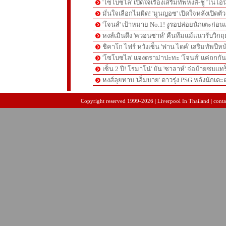
'โซโบซไล' เปิดใจเรื่องเสริมทัพหงส์-ชู 'ไนโอ
มั่นใจเลือกไม่ผิด! 'มูนญอซ' เปิดใจหลังเปิดตั
'โจนส์' เป้าหมาย No.1! งูรอปล่อยนักเตะก่อนเ
หงส์เมินดึง 'ควอนซาห์' คืนทีมแม้แนวรับวิกฤต
ชิคาโก ไฟร์ หวังเซ็น 'ฟาน ไดค์' เสริมทัพปีหน
'โซโบซไล' แจงดราม่าปะทะ 'โจนส์' แค่ถกก
เซ็น 2 ปี! โรมาโน่' ยัน 'ซาลาห์' จ่อย้ายซบแ
หงส์ลุยทาบ 'เอ็มบาย' ดาวรุ่ง PSG หลังนักเต
pgslot
สล็อตเว็บตรง
สล็อตเว็บตรง
Copyright reserved 1999-2026 | Liverpool In Thailand | contac