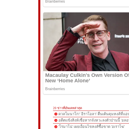
20 ข่าวที่อัพเดทล่าสุด
ดวลโมนาโก! 'อิราโอลา' ตื่นเต้นคุมหงส์ที่แอน
อดีตแข้งสิงห์เชื่อหากจังหวะลงตัวป่านนี้ 'อลอ
'โรมาโน่' เผยเงื่อนไขหงส์ซื้อขาด 'อเราโฆ่'