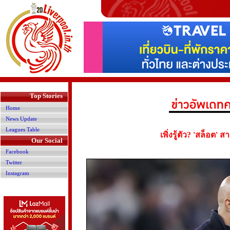
>
Top Stories
Home
News Update
Leagues Table
เพิ่งรู้ตัว? 'สล็อต
Our Social
Facebook
Twitter
Instagram