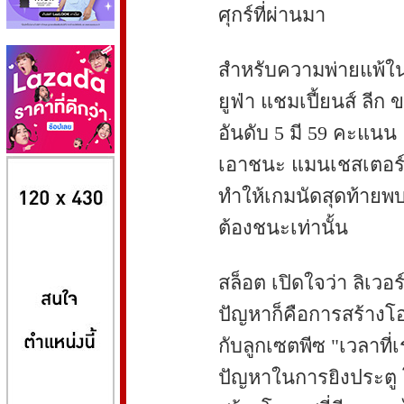
ศุกร์ที่ผ่านมา
สำหรับความพ่ายแพ้ใน
ยูฟ่า แชมเปี้ยนส์ ลีก 
อันดับ 5 มี 59 คะแน
เอาชนะ แมนเชสเตอร์ ซิ
8kbet
huaylike หวยไลค์
ufabet
ทำให้เกมนัดสุดท้ายพบ
ต้องชนะเท่านั้น
สล็อต เปิดใจว่า ลิเวอร
ปัญหาก็คือการสร้าง
กับลูกเซตพีซ "เวลาที่เร
ปัญหาในการยิงประตู 