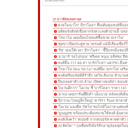
20 ข่าวที่อัพเดทล่าสุด
ดวลโมนาโก! 'อิราโอลา' ตื่นเต้นคุมหงส์ที่แอน
อดีตแข้งสิงห์เชื่อหากจังหวะลงตัวป่านนี้ 'อลอ
'โรมาโน่' เผยเงื่อนไขหงส์ซื้อขาด 'อเราโฆ่'
ชุดขาวปิดประตูขาย 'เทรนต์' แม้มีเสียงเชียร์ใ
'รัช' วอนให้เวลา 'อิราโอล่า' - ชี้ปีแรกมีแชมป์
'มามาร์' รอไปก่อน! 'ฟรีเดล' หนุน 'อลีสซง' ยึด
หงส์ยื่น 115 ลย.ล่า 'บาร์กโกล่า' แต่ PSG ยืนค
'โรมาโน่' Here We Go! หงส์ยืม 'อเราโฆ่' เสริ
หงส์เตรียมจัดพิธีรำลึก 'เควิน คีแกน' ตำนานส
ปืนถอยค่าตัว 60 ล้าน! เปิดทางหงส์ล่า 'คอนซ่
โบเว่นดีกว่า! 'โอเว่น' ชี้ 'บาร์โคลา' ราคา 14
'มาเน่' เคยการันตีฝีเท้า 'เอ็มบาย' หลังหงส์เดิ
นึกว่าจะไปอยู่ลีกใหญ่! 'คาร์รา' รับงง 'ซาลา
'โอเว่น' มองดีล 'กัคโป' ซบไก่มีโอกาส-แต่หง
'มูนญอซ' พร้อมประเดิมสนามให้หงส์-ลุ้นด
หงส์เล็งคว้า 'สเปนซ์' จากสเปอร์ส-คาดค่าตัว 
AI ติดโผ! 7 กุนซือพรีเมียร์ลีกอายุน้อยสุดในฤ