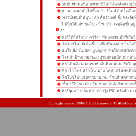
เอเย่นต์เสนอชื่อ 'อาเซนซิโอ' ให้หงส์หลัง 'มูร
หากตกลงค่าตัวได้ทั้งคู่! 'บาร์โคล่า' เทใจเลือ
'ทาวน์เซนด์' หนุน TAA คืนรังหงส์-ชี้ยกระดับท
ไก่เปิดโต๊ะล่า 'กัคโป' - 'โรมาโน่' เผยดีลขึ้นอย
ล่า'
หงส์ได้ลุ้นไหม? 'คาร์รา' ฟันธงแชมป์พรีเมียร
'โซโบซไล' เปิดใจเรื่องเสริมทัพหงส์-ชู 'ไนโอ
มั่นใจเลือกไม่ผิด! 'มูนญอซ' เปิดใจหลังเปิดตั
'โจนส์' เป้าหมาย No.1! งูรอปล่อยนักเตะก่อนเ
หงส์เมินดึง 'ควอนซาห์' คืนทีมแม้แนวรับวิกฤต
ชิคาโก ไฟร์ หวังเซ็น 'ฟาน ไดค์' เสริมทัพปีหน
'โซโบซไล' แจงดราม่าปะทะ 'โจนส์' แค่ถกก
เซ็น 2 ปี! โรมาโน่' ยัน 'ซาลาห์' จ่อย้ายซบแ
หงส์ลุยทาบ 'เอ็มบาย' ดาวรุ่ง PSG หลังนักเต
pgslot
สล็อตเว็บตรง
สล็อตเว็บตรง
Copyright reserved 1999-2026 | Liverpool In Thailand | contac