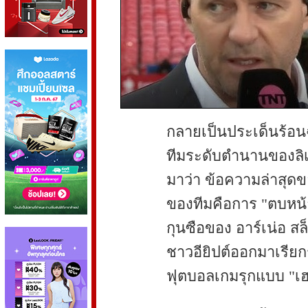
กลายเป็นประเด็นร้อนฉ่
ทีมระดับตำนานของลิ
มาว่า ข้อความล่าสุดข
ของทีมคือการ "ตบหน้า
กุนซือของ อาร์เน่อ สล
ชาวอียิปต์ออกมาเรีย
ฟุตบอลเกมรุกแบบ "เฮฟว