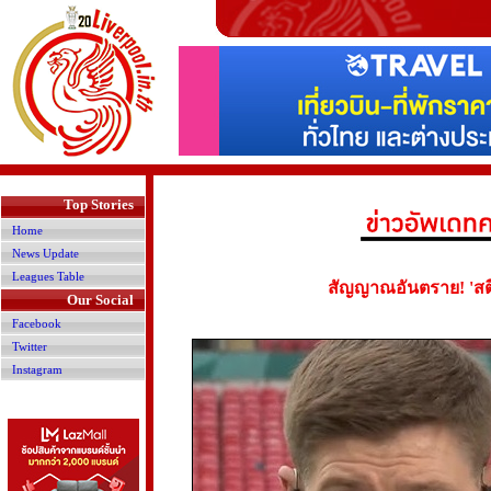
>
Top Stories
Home
News Update
Leagues Table
สัญญาณอันตราย! 'สตีว
Our Social
Facebook
Twitter
Instagram