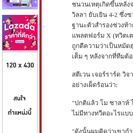
ชนวนเหตุเกิดขึ้นหลังจ
วิลลา ยับเยิน 4-2 ซึ่
ฐานะตัวสำรองช่วงท้า
แพลตฟอร์ม X (ทวิตเตอ
ถูกตีความว่าเป็นหมัดฮ
8kbet
huaylike หวยไลค์
ufabet
เต็ม ๆ หลังจากที่ทีมต้
สตีเวน เจอร์ราร์ด วิจา
อย่างเผ็ดร้อนว่า:
"ปกติแล้ว โม ซาลาห์ ไ
ไม่มีทางทวีตอะไรแบบน
"ดังนั้นผมคิดว่าเขาก