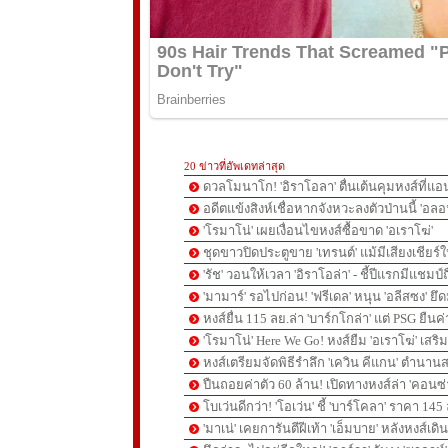
20 ข่าวที่อัพเดทล่าสุด
ดวลโมนาโก! 'อิราโอลา' ตื่นเต้นคุมหงส์ที่แอน
อดีตแข้งสิงห์เชื่อหากจังหวะลงตัวป่านนี้ 'อลอ
'โรมาโน่' เผยเงื่อนไขหงส์ซื้อขาด 'อเราโฆ่'
ชุดขาวปิดประตูขาย 'เทรนต์' แม้มีเสียงเชียร์ใ
'รัช' วอนให้เวลา 'อิราโอล่า' - ชี้ปีแรกมีแชมป์
'มามาร์' รอไปก่อน! 'ฟรีเดล' หนุน 'อลีสซง' ยึด
หงส์ยื่น 115 ลย.ล่า 'บาร์กโกล่า' แต่ PSG ยืนค
'โรมาโน่' Here We Go! หงส์ยืม 'อเราโฆ่' เสริ
หงส์เตรียมจัดพิธีรำลึก 'เควิน คีแกน' ตำนานส
ปืนถอยค่าตัว 60 ล้าน! เปิดทางหงส์ล่า 'คอนซ่
โบเว่นดีกว่า! 'โอเว่น' ชี้ 'บาร์โคลา' ราคา 14
'มาเน่' เคยการันตีฝีเท้า 'เอ็มบาย' หลังหงส์เดิ