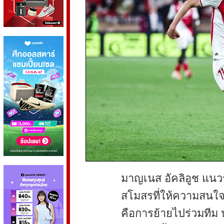
มาญเนส อัคลิอูช แนว
สโมสรที่ให้ความสนใจแ
คือการย้ายไปร่วมทีม 