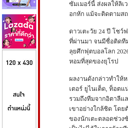
ซัมเมอร์นี้ ส่งผลให้ล
อกหัก แม้จะติดตามสถ
ดาวเตะวัย 24 ปี โชว
ที่ผ่านมา จนมีชื่อติดท
ลุยศึกฟุตบอลโลก 2026
8kbet
huaylike หวยไลค์
ufabet
หอมที่สุดของยุโรป
ผลงานดังกล่าวทำให้หล
เตอร์ ยูไนเต็ด, ท็อตแ
รวมถึงทีมจากอิตาลี
เขาอย่างใกล้ชิด โดย
ของนักเตะตลอดช่วงซัม