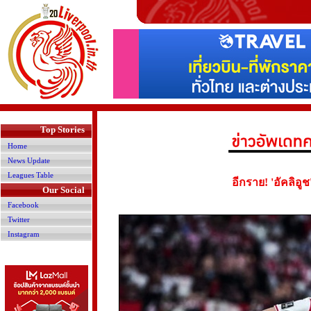
>
Top Stories
Home
News Update
Leagues Table
อีกราย! 'อัคลิอ
Our Social
Facebook
Twitter
Instagram