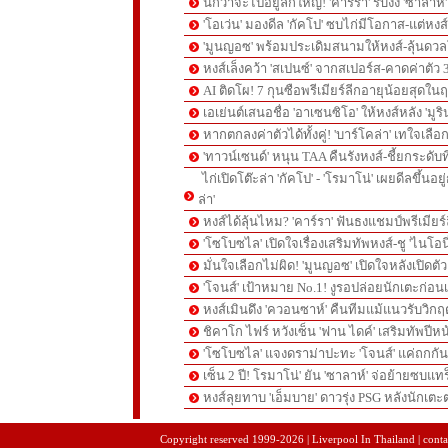
นึกว่าจะไปอยู่ลีกใหญ่! 'คาร์รา' รับงง 'ซาลา
'โอเว่น' มองดีล 'กัคโป' ซบไก่มีโอกาส-แต่หง
'มูนญอซ' พร้อมประเดิมสนามให้หงส์-ลุ้นด
หงส์เล็งคว้า 'สเปนซ์' จากสเปอร์ส-คาดค่าตัว 
AI ติดโผ! 7 กุนซือพรีเมียร์ลีกอายุน้อยสุดในฤ
เอเย่นต์เสนอชื่อ 'อาเซนซิโอ' ให้หงส์หลัง 'มูร
หากตกลงค่าตัวได้ทั้งคู่! 'บาร์โคล่า' เทใจเลือ
'ทาวน์เซนด์' หนุน TAA คืนรังหงส์-ชี้ยกระดับท
ไก่เปิดโต๊ะล่า 'กัคโป' - 'โรมาโน่' เผยดีลขึ้นอย
ล่า'
หงส์ได้ลุ้นไหม? 'คาร์รา' ฟันธงแชมป์พรีเมียร
'โซโบซไล' เปิดใจเรื่องเสริมทัพหงส์-ชู 'ไนโอ
มั่นใจเลือกไม่ผิด! 'มูนญอซ' เปิดใจหลังเปิดตั
'โจนส์' เป้าหมาย No.1! งูรอปล่อยนักเตะก่อนเ
หงส์เมินดึง 'ควอนซาห์' คืนทีมแม้แนวรับวิกฤต
ชิคาโก ไฟร์ หวังเซ็น 'ฟาน ไดค์' เสริมทัพปีหน
'โซโบซไล' แจงดราม่าปะทะ 'โจนส์' แค่ถกก
เซ็น 2 ปี! โรมาโน่' ยัน 'ซาลาห์' จ่อย้ายซบแ
หงส์ลุยทาบ 'เอ็มบาย' ดาวรุ่ง PSG หลังนักเต
pgslot
สล็อตเว็บตรง
สล็อตเว็บตรง
Copyright reserved 1999-2026 | Liverpool In Thailand | contac