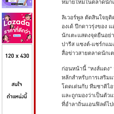
หมายใหม่ในตลาดนักเต
ลิเวอร์พูล ตัดสินใจย
องเด้ ปีกดาวรุ่งของ แอ
นักเตะแสดงจุดยืนอย่า
ปารีส แซงต์-แชร์กแมง
8kbet
huaylike หวยไลค์
ufabet
สื่อข่าวสายตลาดนักเตะ
ก่อนหน้านี้ "หงส์แดง"
หลักสำหรับการเสริมแ
โดดเด่นกับ ทีมชาติไอ
และถูกมองว่าเป็นตั
ที่อำลาถิ่นแอนฟิลด์ไป