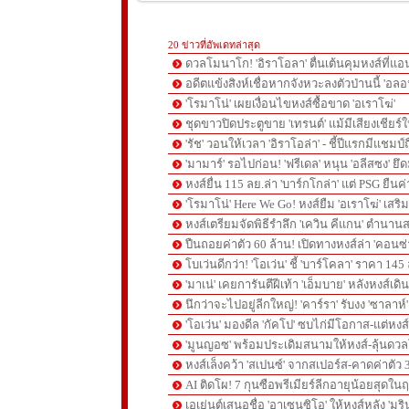
20 ข่าวที่อัพเดทล่าสุด
ดวลโมนาโก! 'อิราโอลา' ตื่นเต้นคุมหงส์ที่แอน
อดีตแข้งสิงห์เชื่อหากจังหวะลงตัวป่านนี้ 'อลอ
'โรมาโน่' เผยเงื่อนไขหงส์ซื้อขาด 'อเราโฆ่'
ชุดขาวปิดประตูขาย 'เทรนต์' แม้มีเสียงเชียร์ใ
'รัช' วอนให้เวลา 'อิราโอล่า' - ชี้ปีแรกมีแชมป์
'มามาร์' รอไปก่อน! 'ฟรีเดล' หนุน 'อลีสซง' ยึด
หงส์ยื่น 115 ลย.ล่า 'บาร์กโกล่า' แต่ PSG ยืนค
'โรมาโน่' Here We Go! หงส์ยืม 'อเราโฆ่' เสริ
หงส์เตรียมจัดพิธีรำลึก 'เควิน คีแกน' ตำนานส
ปืนถอยค่าตัว 60 ล้าน! เปิดทางหงส์ล่า 'คอนซ่
โบเว่นดีกว่า! 'โอเว่น' ชี้ 'บาร์โคลา' ราคา 14
'มาเน่' เคยการันตีฝีเท้า 'เอ็มบาย' หลังหงส์เดิ
นึกว่าจะไปอยู่ลีกใหญ่! 'คาร์รา' รับงง 'ซาลา
'โอเว่น' มองดีล 'กัคโป' ซบไก่มีโอกาส-แต่หง
'มูนญอซ' พร้อมประเดิมสนามให้หงส์-ลุ้นด
หงส์เล็งคว้า 'สเปนซ์' จากสเปอร์ส-คาดค่าตัว 
AI ติดโผ! 7 กุนซือพรีเมียร์ลีกอายุน้อยสุดในฤ
เอเย่นต์เสนอชื่อ 'อาเซนซิโอ' ให้หงส์หลัง 'มูร