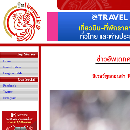
>
Top Stories
Home
News Update
Leagues Table
ลิเวอร์พูลถอนล่า '
Our Social
Facebook
Twitter
Instagram