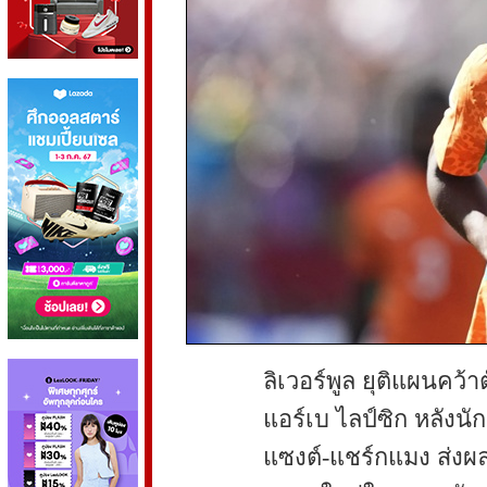
ลิเวอร์พูล ยุติแผนคว้า
แอร์เบ ไลป์ซิก หลัง
แซงต์-แชร์กแมง ส่งผล