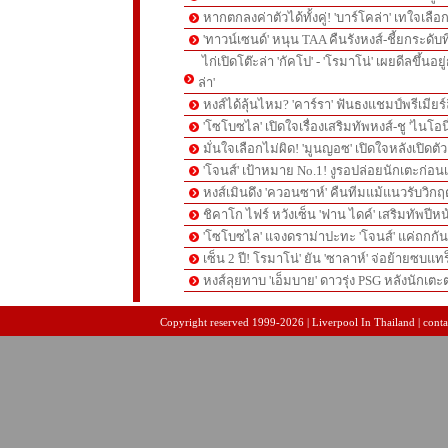
หากตกลงค่าตัวได้ทั้งคู่! 'บาร์โคล่า' เทใจเลือ
'ทาวน์เซนด์' หนุน TAA คืนรังหงส์-ชี้ยกระดับท
ไก่เปิดโต๊ะล่า 'กัคโป' - 'โรมาโน่' เผยดีลขึ้นอย
ล่า'
หงส์ได้ลุ้นไหม? 'คาร์รา' ฟันธงแชมป์พรีเมียร
'โซโบซไล' เปิดใจเรื่องเสริมทัพหงส์-ชู 'ไนโอ
มั่นใจเลือกไม่ผิด! 'มูนญอซ' เปิดใจหลังเปิดตั
'โจนส์' เป้าหมาย No.1! งูรอปล่อยนักเตะก่อนเ
หงส์เมินดึง 'ควอนซาห์' คืนทีมแม้แนวรับวิกฤต
ชิคาโก ไฟร์ หวังเซ็น 'ฟาน ไดค์' เสริมทัพปีหน
'โซโบซไล' แจงดราม่าปะทะ 'โจนส์' แค่ถกก
เซ็น 2 ปี! โรมาโน่' ยัน 'ซาลาห์' จ่อย้ายซบแ
หงส์ลุยทาบ 'เอ็มบาย' ดาวรุ่ง PSG หลังนักเต
pgslot
สล็อตเว็บตรง
สล็อตเว็บตรง
Copyright reserved 1999-2026 | Liverpool In Thailand | contac