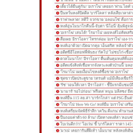
เดี๋ยวได้ยืนคู่กัน! 'อเราโฆ่' เคยยก 'ฟาน ไดค์
ปืนหวั่นหงส์ปิดดีล 'บาร์โคลา' หลังเสียเวลาล่า '
ราฟาพลาด! 'สตีวี่' จวกขาย 'อลอนโซ่' คือก
หงส์อุ่นโมนาโกคืนนี้-จับตา 'นีโอนี่' ลุ้นพิสูจน์
'อเราโฆ่' เล่นได้! 'โรมาโน่' เผยหงส์ไม่คิดเส
สื่อเผย 'อิราโอลา' โทรกล่อม 'อเราโฆ่' เอง-ว
หงส์เอาด้วย! เปิดฉากคุย 'เอ็นดริค' หลังเจ้
อดีตซีอีโอทอฟฟี่ฟันธง 'กัคโป' ไม่ซบไก่-เชื่อเ
ดวลโมนาโก! 'อิราโอลา' ตื่นเต้นคุมหงส์ที่แอน
อดีตแข้งสิงห์เชื่อหากจังหวะลงตัวป่านนี้ 'อลอ
'โรมาโน่' เผยเงื่อนไขหงส์ซื้อขาด 'อเราโฆ่'
ชุดขาวปิดประตูขาย 'เทรนต์' แม้มีเสียงเชียร์ใ
'รัช' วอนให้เวลา 'อิราโอล่า' - ชี้ปีแรกมีแชมป์
'มามาร์' รอไปก่อน! 'ฟรีเดล' หนุน 'อลีสซง' ยึด
หงส์ยื่น 115 ลย.ล่า 'บาร์กโกล่า' แต่ PSG ยืนค
'โรมาโน่' Here We Go! หงส์ยืม 'อเราโฆ่' เสริ
หงส์เตรียมจัดพิธีรำลึก 'เควิน คีแกน' ตำนานส
ปืนถอยค่าตัว 60 ล้าน! เปิดทางหงส์ล่า 'คอนซ่
โบเว่นดีกว่า! 'โอเว่น' ชี้ 'บาร์โคลา' ราคา 14
'มาเน่' เคยการันตีฝีเท้า 'เอ็มบาย' หลังหงส์เดิ