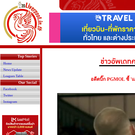
>
Top Stories
Home
News Update
Leagues Table
อดีตบิ๊ก PGMOL ชี้ 'แ
Our Social
Facebook
Twitter
Instagram