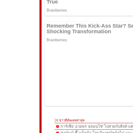
20 ข่าวที่อัพเดทล่าสุด
'การ์เซีย' อวยพร 'อลอนโซ่' ไปสวยกับสิงห์-
'ฮามันน์' ชี้ 'แม็คก้า' โดนวิจารณ์หนักไป-แนะ 