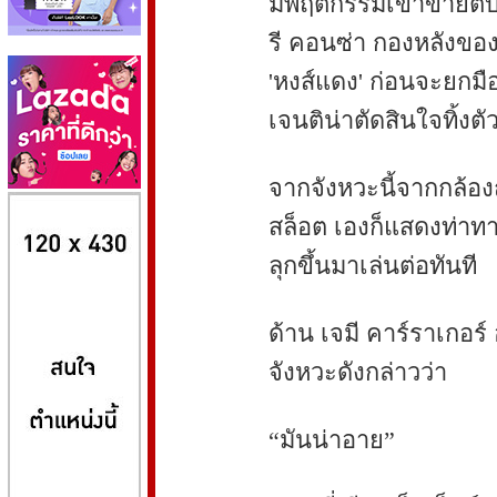
มีพฤติกรรมเข้าข่ายตบต
รี คอนซ่า กองหลังของ
'หงส์แดง' ก่อนจะยกมื
เจนติน่าตัดสินใจทิ้งตั
จากจังหวะนี้จากกล้อง
8kbet
huaylike หวยไลค์
ufabet
สล็อต เองก็แสดงท่าทา
ลุกขึ้นมาเล่นต่อทันที
ด้าน เจมี คาร์ราเกอร์
จังหวะดังกล่าวว่า
“มันน่าอาย”