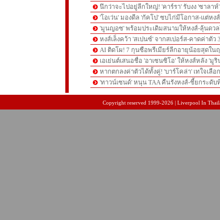
นึกว่าจะไปอยู่ลีกใหญ่! 'คาร์รา' รับงง 'ซาลา
'โอเว่น' มองดีล 'กัคโป' ซบไก่มีโอกาส-แต่หง
'มูนญอซ' พร้อมประเดิมสนามให้หงส์-ลุ้นด
หงส์เล็งคว้า 'สเปนซ์' จากสเปอร์ส-คาดค่าตัว 
AI ติดโผ! 7 กุนซือพรีเมียร์ลีกอายุน้อยสุดในฤ
เอเย่นต์เสนอชื่อ 'อาเซนซิโอ' ให้หงส์หลัง 'มูร
หากตกลงค่าตัวได้ทั้งคู่! 'บาร์โคล่า' เทใจเลือ
'ทาวน์เซนด์' หนุน TAA คืนรังหงส์-ชี้ยกระดับท
pgslot
สล็อตเว็บตรง
สล็อตเว็บตรง
Copyright reserved 1999-2026 | Liverpool In Thaila