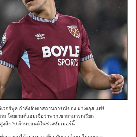
ิเวอร์พูล กำลังจับตาสถานการณ์ของ มาเตอุส แฟร์
เกส โดยเวสต์แฮมเชื่อว่าพวกเขาสามารถเรียก
้สูงถึง 70 ล้านปอนด์ในช่วงซัมเมอร์นี้
้ทำผลงานได้อย่างยอดเยี่ยมกับเวสต์แฮมในฤดูกาล