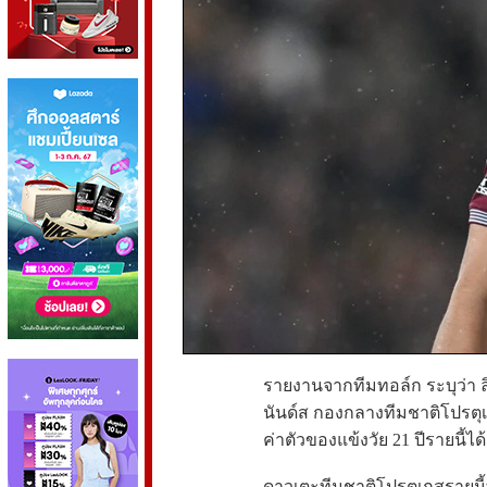
รายงานจากทีมทอล์ก ระบุว่า ล
นันด์ส กองกลางทีมชาติโปรตุ
ค่าตัวของแข้งวัย 21 ปีรายนี้ได
ดาวเตะทีมชาติโปรตุเกสรายนี