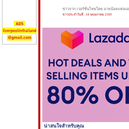
ข่าวจาก เวอร์ชั่นไทยโดย นายน้อยแห่งแอนฟ
ข่าวประจำวันที่ : 18 พฤษภาคม 2569