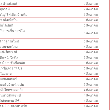
35 ล้านปอนด์
7 สิงหาคม
ดูกาลนี้
7 สิงหาคม
ินโญ่' ไฟเขียวย้ายทีม
6 สิงหาคม
กหงส์เหนือปืน
6 สิงหาคม
ีมได้ทันที
6 สิงหาคม
ู่กับการเซ็น 'บาร์โค
6 สิงหาคม
์ลีกฤดูกาลใหม่
6 สิงหาคม
นี่' อนาคตไกล
6 สิงหาคม
วแข้งใหม่หงส์
6 สิงหาคม
ดินหน้าปิดดีล
5 สิงหาคม
-มีออปชั่นซื้อกลับ
5 สิงหาคม
้า-วืดเจรจาที่ US
5 สิงหาคม
ันในสนาม
5 สิงหาคม
ทร็บซอนสปอร์
5 สิงหาคม
ะตอบรับย้ายร่วมทัพ
5 สิงหาคม
ทั่วโลกร่วมอาลัย
4 สิงหาคม
เส้นทางลุ้นแชมป์
4 สิงหาคม
ึงศักยภาพ 'อิซัค'
4 สิงหาคม
ยอดเยี่ยมของสเปอร์ส
4 สิงหาคม