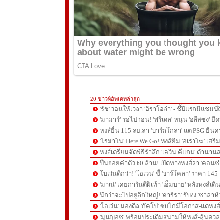
20 ข่าวที่อัพเดทล่าสุด
'รัช' วอนให้เวลา 'อิราโอล่า' - ชี้ปีแรกมีแชมป์
'มามาร์' รอไปก่อน! 'ฟรีเดล' หนุน 'อลีสซง' ยึด
หงส์ยื่น 115 ลย.ล่า 'บาร์กโกล่า' แต่ PSG ยืนค
'โรมาโน่' Here We Go! หงส์ยืม 'อเราโฆ่' เสริ
หงส์เตรียมจัดพิธีรำลึก 'เควิน คีแกน' ตำนานส
ปืนถอยค่าตัว 60 ล้าน! เปิดทางหงส์ล่า 'คอนซ่
โบเว่นดีกว่า! 'โอเว่น' ชี้ 'บาร์โคลา' ราคา 14
'มาเน่' เคยการันตีฝีเท้า 'เอ็มบาย' หลังหงส์เดิ
นึกว่าจะไปอยู่ลีกใหญ่! 'คาร์รา' รับงง 'ซาลา
'โอเว่น' มองดีล 'กัคโป' ซบไก่มีโอกาส-แต่หง
'มูนญอซ' พร้อมประเดิมสนามให้หงส์-ลุ้นด