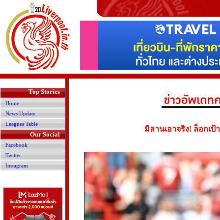
>
Top Stories
Home
News Update
Leagues Table
มิลานเอาจริง! ล็อกเป้า
Our Social
Facebook
Twitter
Instagram