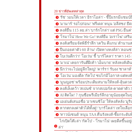
20 ข่าวที่อัพเดทล่าสุด
'รัช' วอนให้เวลา 'อิราโอล่า' - ชี้ปีแรกมีแชมป์
'มามาร์' รอไปก่อน! 'ฟรีเดล' หนุน 'อลีสซง' ยึด
หงส์ยื่น 115 ลย.ล่า 'บาร์กโกล่า' แต่ PSG ยืนค
'โรมาโน่' Here We Go! หงส์ยืม 'อเราโฆ่' เสริ
หงส์เตรียมจัดพิธีรำลึก 'เควิน คีแกน' ตำนานส
ปืนถอยค่าตัว 60 ล้าน! เปิดทางหงส์ล่า 'คอนซ่
โบเว่นดีกว่า! 'โอเว่น' ชี้ 'บาร์โคลา' ราคา 14
'มาเน่' เคยการันตีฝีเท้า 'เอ็มบาย' หลังหงส์เดิ
นึกว่าจะไปอยู่ลีกใหญ่! 'คาร์รา' รับงง 'ซาลา
'โอเว่น' มองดีล 'กัคโป' ซบไก่มีโอกาส-แต่หง
'มูนญอซ' พร้อมประเดิมสนามให้หงส์-ลุ้นด
หงส์เล็งคว้า 'สเปนซ์' จากสเปอร์ส-คาดค่าตัว 
AI ติดโผ! 7 กุนซือพรีเมียร์ลีกอายุน้อยสุดในฤ
เอเย่นต์เสนอชื่อ 'อาเซนซิโอ' ให้หงส์หลัง 'มูร
หากตกลงค่าตัวได้ทั้งคู่! 'บาร์โคล่า' เทใจเลือ
'ทาวน์เซนด์' หนุน TAA คืนรังหงส์-ชี้ยกระดับท
ไก่เปิดโต๊ะล่า 'กัคโป' - 'โรมาโน่' เผยดีลขึ้นอย
ล่า'