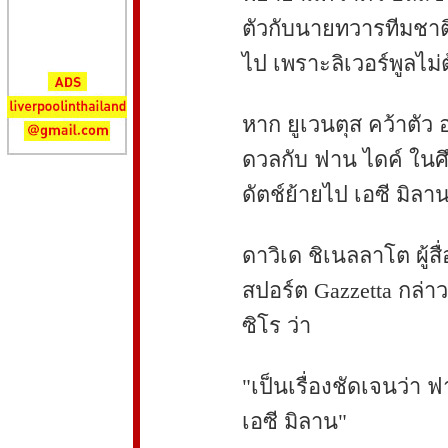
ตัวกับนายทวารทีมชาติ
ไป เพราะลิเวอร์พูลไม่
หาก ยูเวนตุส คว้าตัว
ดวลกับ ฟาน ไดค์ ในศ
ดัตช์ย้ายไป เอซี มิลา
ดาวิเด ชิเนลลาโต ผู้
สปอร์ต Gazzetta กล่า
ซิโร ว่า
"เป็นเรื่องชัดเจนว่า
เอซี มิลาน"