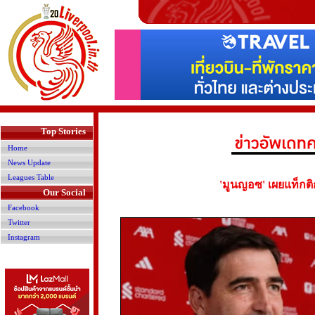
>
Top Stories
Home
News Update
Leagues Table
'มูนญอซ' เผยแท็กติ
Our Social
Facebook
Twitter
Instagram