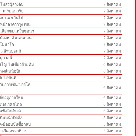
โมสรผู้ล่วงลับ
7 สิงหาคม
า' เสริมแนวรับ
7 สิงหาคม
5 ลป.แพงเกินไป
7 สิงหาคม
นหน้าล่าดาวรุ่ง PSG
7 สิงหาคม
ห์' เลือกซบแทร็บซอนฯ
7 สิงหาคม
ส์ต้องหาตัวแทนก่อน
7 สิงหาคม
วลโมนาโก
7 สิงหาคม
35 ล้านปอนด์
7 สิงหาคม
ดูกาลนี้
7 สิงหาคม
ินโญ่' ไฟเขียวย้ายทีม
6 สิงหาคม
กหงส์เหนือปืน
6 สิงหาคม
ีมได้ทันที
6 สิงหาคม
ู่กับการเซ็น 'บาร์โค
6 สิงหาคม
์ลีกฤดูกาลใหม่
6 สิงหาคม
นี่' อนาคตไกล
6 สิงหาคม
วแข้งใหม่หงส์
6 สิงหาคม
ดินหน้าปิดดีล
5 สิงหาคม
-มีออปชั่นซื้อกลับ
5 สิงหาคม
้า-วืดเจรจาที่ US
5 สิงหาคม