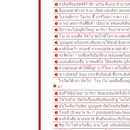
หงส์เตรียมจัดพิธีรำลึก 'เควิน คีแกน' ตำนานส
ปืนถอยค่าตัว 60 ล้าน! เปิดทางหงส์ล่า 'คอนซ่
โบเว่นดีกว่า! 'โอเว่น' ชี้ 'บาร์โคลา' ราคา 14
'มาเน่' เคยการันตีฝีเท้า 'เอ็มบาย' หลังหงส์เดิ
นึกว่าจะไปอยู่ลีกใหญ่! 'คาร์รา' รับงง 'ซาลา
'โอเว่น' มองดีล 'กัคโป' ซบไก่มีโอกาส-แต่หง
'มูนญอซ' พร้อมประเดิมสนามให้หงส์-ลุ้นด
หงส์เล็งคว้า 'สเปนซ์' จากสเปอร์ส-คาดค่าตัว 
AI ติดโผ! 7 กุนซือพรีเมียร์ลีกอายุน้อยสุดในฤ
เอเย่นต์เสนอชื่อ 'อาเซนซิโอ' ให้หงส์หลัง 'มูร
หากตกลงค่าตัวได้ทั้งคู่! 'บาร์โคล่า' เทใจเลือ
'ทาวน์เซนด์' หนุน TAA คืนรังหงส์-ชี้ยกระดับท
ไก่เปิดโต๊ะล่า 'กัคโป' - 'โรมาโน่' เผยดีลขึ้นอย
ล่า'
หงส์ได้ลุ้นไหม? 'คาร์รา' ฟันธงแชมป์พรีเมียร
'โซโบซไล' เปิดใจเรื่องเสริมทัพหงส์-ชู 'ไนโอ
มั่นใจเลือกไม่ผิด! 'มูนญอซ' เปิดใจหลังเปิดตั
'โจนส์' เป้าหมาย No.1! งูรอปล่อยนักเตะก่อนเ
หงส์เมินดึง 'ควอนซาห์' คืนทีมแม้แนวรับวิกฤต
ชิคาโก ไฟร์ หวังเซ็น 'ฟาน ไดค์' เสริมทัพปีหน