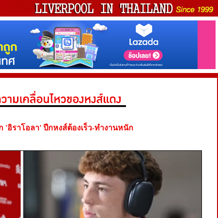
ก 'อิราโอลา' ปีกหงส์ต้องเร็ว-ทำงานหนัก