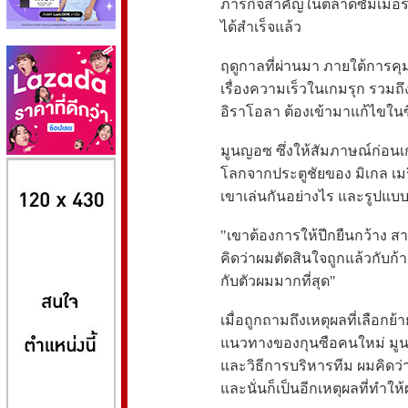
ภารกิจสำคัญในตลาดซัมเมอร์ 
ได้สำเร็จแล้ว
ฤดูกาลที่ผ่านมา ภายใต้การคุ
เรื่องความเร็วในเกมรุก รวมถึง
อิราโอลา ต้องเข้ามาแก้ไขในซ
มูนญอซ ซึ่งให้สัมภาษณ์ก่อน
8kbet
huaylike หวยไลค์
ufabet
โลกจากประตูชัยของ มิเกล เมร
เขาเล่นกันอย่างไร และรูปแบ
"เขาต้องการให้ปีกยืนกว้าง 
คิดว่าผมตัดสินใจถูกแล้วกับก้า
กับตัวผมมากที่สุด"
เมื่อถูกถามถึงเหตุผลที่เลือกย
แนวทางของกุนซือคนใหม่ มูน
และวิธีการบริหารทีม ผมคิดว่
และนั่นก็เป็นอีกเหตุผลที่ทำให้