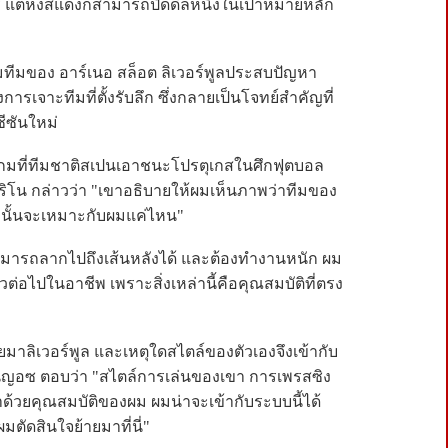
แต่หงส์แดงก็สามารถปิดดีลหนึ่งในเป้าหมายหลัก
มทีมของ อาร์เนอ สล็อต ลิเวอร์พูลประสบปัญหา
การเจาะทีมที่ตั้งรับลึก ซึ่งกลายเป็นโจทย์สำคัญที่
ีซันใหม่
เกมที่ทีมชาติสเปนเอาชนะโปรตุเกสในศึกฟุตบอล
ิโน กล่าวว่า "เขาอธิบายให้ผมเห็นภาพว่าทีมของ
บนั้นจะเหมาะกับผมแค่ไหน"
สามารถลากไปถึงเส้นหลังได้ และต้องทำงานหนัก ผม
วต่อไปในอาชีพ เพราะสิ่งเหล่านี้คือคุณสมบัติที่ตรง
้ายมาลิเวอร์พูล และเหตุใดสไตล์ของตัวเองจึงเข้ากับ
ญอซ ตอบว่า "สไตล์การเล่นของเขา การเพรสซิง
าด้วยคุณสมบัติของผม ผมน่าจะเข้ากับระบบนี้ได้
ผมตัดสินใจย้ายมาที่นี่"