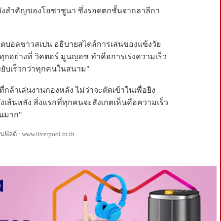
ำลังสำคัญของโอซาซูนา ซึ่งรอดตกชั้นจากลาลีกา
่าวฟุตบอลชาวสเปน อธิบายสไตล์การเล่นของแข้งวัย
์ ทุกอย่างที่ วิคตอร์ มูนญอซ ทำคือการเร่งความเร็ว
ยับเร็วกว่าทุกคนในสนาม"
่กล้าเล่นงานกองหลัง ไม่ว่าจะตัดเข้าในเพื่อยิง
้นหลัง สิ่งแรกที่ทุกคนจะสังเกตเห็นคือความเร็ว
ด่นมาก"
ิลด์ : www.liverpool.in.th