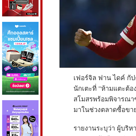
เฟอร์จิล ฟาน ไดค์ กัปต
นักเตะที่ "ห้ามแตะต้อ
สโมสรพร้อมพิจารณาข้
มาในช่วงตลาดซื้อขายซ
รายงานระบุว่า ผู้บริห