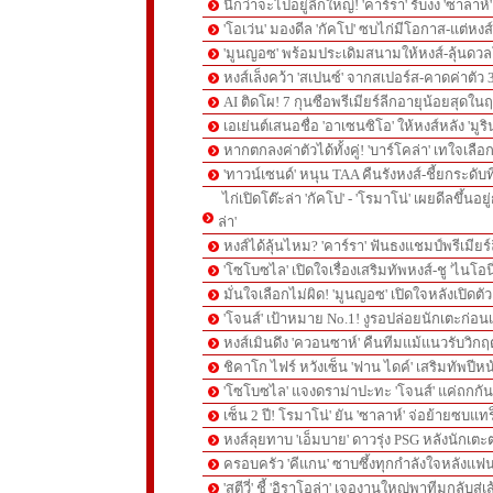
นึกว่าจะไปอยู่ลีกใหญ่! 'คาร์รา' รับงง 'ซาลา
'โอเว่น' มองดีล 'กัคโป' ซบไก่มีโอกาส-แต่หง
'มูนญอซ' พร้อมประเดิมสนามให้หงส์-ลุ้นด
หงส์เล็งคว้า 'สเปนซ์' จากสเปอร์ส-คาดค่าตัว 
AI ติดโผ! 7 กุนซือพรีเมียร์ลีกอายุน้อยสุดในฤ
เอเย่นต์เสนอชื่อ 'อาเซนซิโอ' ให้หงส์หลัง 'มูร
หากตกลงค่าตัวได้ทั้งคู่! 'บาร์โคล่า' เทใจเลือ
'ทาวน์เซนด์' หนุน TAA คืนรังหงส์-ชี้ยกระดับท
ไก่เปิดโต๊ะล่า 'กัคโป' - 'โรมาโน่' เผยดีลขึ้นอย
ล่า'
หงส์ได้ลุ้นไหม? 'คาร์รา' ฟันธงแชมป์พรีเมียร
'โซโบซไล' เปิดใจเรื่องเสริมทัพหงส์-ชู 'ไนโอ
มั่นใจเลือกไม่ผิด! 'มูนญอซ' เปิดใจหลังเปิดตั
'โจนส์' เป้าหมาย No.1! งูรอปล่อยนักเตะก่อนเ
หงส์เมินดึง 'ควอนซาห์' คืนทีมแม้แนวรับวิกฤต
ชิคาโก ไฟร์ หวังเซ็น 'ฟาน ไดค์' เสริมทัพปีหน
'โซโบซไล' แจงดราม่าปะทะ 'โจนส์' แค่ถกก
เซ็น 2 ปี! โรมาโน่' ยัน 'ซาลาห์' จ่อย้ายซบแ
หงส์ลุยทาบ 'เอ็มบาย' ดาวรุ่ง PSG หลังนักเต
ครอบครัว 'คีแกน' ซาบซึ้งทุกกำลังใจหลังแฟน
'สตีวี่' ชี้ 'อิราโอล่า' เจองานใหญ่พาทีมกลับสู่