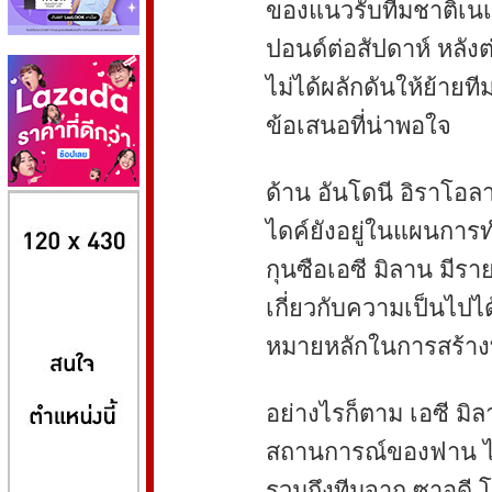
ของแนวรับทีมชาติเนเธอ
ปอนด์ต่อสัปดาห์ หลัง
ไม่ได้ผลักดันให้ย้ายท
ข้อเสนอที่น่าพอใจ
ด้าน อันโดนี อิราโอลา
8kbet
huaylike หวยไลค์
ufabet
ไดค์ยังอยู่ในแผนการท
กุนซือเอซี มิลาน มีรา
เกี่ยวกับความเป็นไปไ
หมายหลักในการสร้างท
อย่างไรก็ตาม เอซี มิ
สถานการณ์ของฟาน ไดค
รวมถึงทีมจาก ซาอุดี 