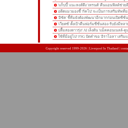
'แก็บบี้' แนะหงส์ดึง 'เทรนต์' คืนแอนฟิลด์ช่วยด
อดีตแมวมองชี้ 'กัคโป' จะเป็นการเสริมทัพที่
'อิซัค' ชี้ทีมยังต้องพัฒนาอีกมากก่อนเปิดซีซั่
'เวียตซ์' ตั้งเป้าคืนฟอร์มซีซั่นสอง-รับยังมีหล
ปลื้มสองดาวรุ่ง! AI เล็งดัน 'แม็คคอนเนลล์-คู
ใช้ที่มีอยู่ไป! FSG ปัดคำขอ 'อิราโอลา' เสริมแ
pgslot
สล็อตเว็บตรง
สล็อตเว็บตรง
Copyright reserved 1999-2026 | Liverpool In Thailand | contac