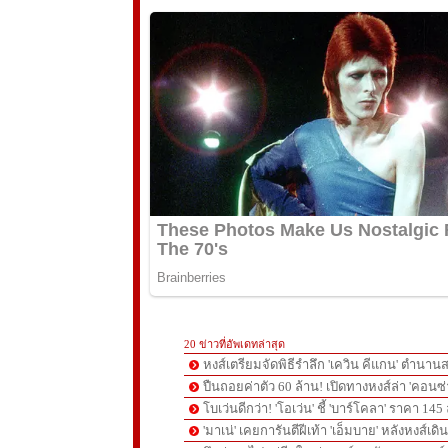
20 ข่าวที่อัพเดทล่าสุด
หงส์เตรียมจัดพิธีรำลึก 'เควิน คีแกน' ตำนานส
ปืนถอยค่าตัว 60 ล้าน! เปิดทางหงส์ล่า 'คอนซ่
โบเว่นดีกว่า! 'โอเว่น' ชี้ 'บาร์โคลา' ราคา 14
'มาเน่' เคยการันตีฝีเท้า 'เอ็มบาย' หลังหงส์เดิ