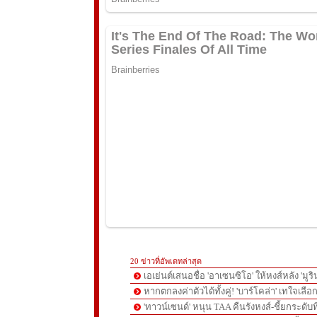
20 ข่าวที่อัพเดทล่าสุด
เอเย่นต์เสนอชื่อ 'อาเซนซิโอ' ให้หงส์หลัง 'มูร
หากตกลงค่าตัวได้ทั้งคู่! 'บาร์โคล่า' เทใจเลือ
'ทาวน์เซนด์' หนุน TAA คืนรังหงส์-ชี้ยกระดับท