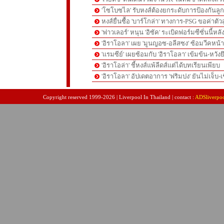
'โซโบซไล' รับหงส์ต้องยกระดับการป้องกันลูกต
หงส์ยื่นซื้อ 'บาร์โกล่า' ทางการ-PSG ขอค่าตัวส
'ฟาวเลอร์' หนุน 'อิซัค' ระเบิดฟอร์มซีซั่นนี้หลั
'อิราโอลา' เผย 'มูนญอซ-อลีสซง' ซ้อมวีคหน้า-'
'แรมซีย์' เผยซ้อมกับ 'อิราโอลา' เข้มข้น-หวังย
'อิราโอล่า' ชี้หงส์แพ้ลีดส์แต่ได้บทเรียนเพียบ
'อิราโอลา' อัปเดตอาการ 'ฟริมปง' ยันไม่เจ็บ-เช
pgslot
สล็อตเว็บตรง
สล็อตเว็บตรง
Copyright reserved 1999-2026 | Liverpool In Thailand | contact :
ADSliverpo