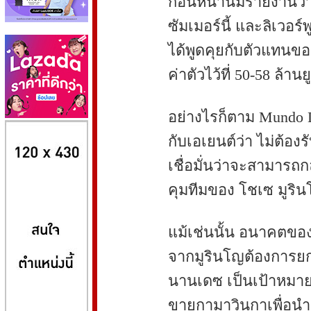
ก่อนหน้านี้มีรายงานว
ซัมเมอร์นี้ และลิเวอร
ได้พูดคุยกับตัวแทนขอ
ค่าตัวไว้ที่ 50-58 ล้านย
อย่างไรก็ตาม Mundo D
8kbet
huaylike หวยไลค์
ufabet
กับเอเยนต์ว่า ไม่ต้อ
เชื่อมั่นว่าจะสามารถ
คุมทีมของ โชเซ มูริน
แม้เช่นนั้น อนาคตของ
จากมูรินโญต้องการยก
นานเดซ เป็นเป้าหมายห
ขายกามาวินกาเพื่อนำ