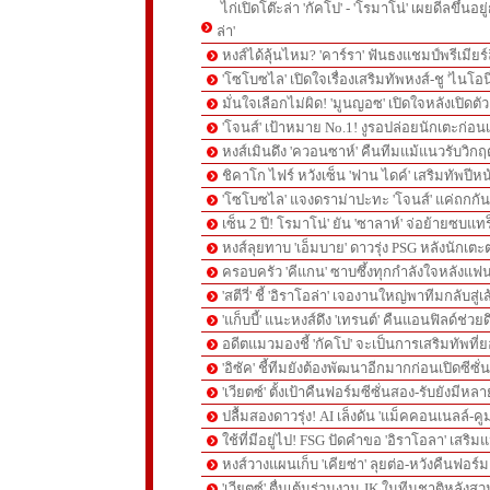
ไก่เปิดโต๊ะล่า 'กัคโป' - 'โรมาโน่' เผยดีลขึ้นอย
ล่า'
หงส์ได้ลุ้นไหม? 'คาร์รา' ฟันธงแชมป์พรีเมียร
'โซโบซไล' เปิดใจเรื่องเสริมทัพหงส์-ชู 'ไนโอ
มั่นใจเลือกไม่ผิด! 'มูนญอซ' เปิดใจหลังเปิดตั
'โจนส์' เป้าหมาย No.1! งูรอปล่อยนักเตะก่อนเ
หงส์เมินดึง 'ควอนซาห์' คืนทีมแม้แนวรับวิกฤต
ชิคาโก ไฟร์ หวังเซ็น 'ฟาน ไดค์' เสริมทัพปีหน
'โซโบซไล' แจงดราม่าปะทะ 'โจนส์' แค่ถกก
เซ็น 2 ปี! โรมาโน่' ยัน 'ซาลาห์' จ่อย้ายซบแ
หงส์ลุยทาบ 'เอ็มบาย' ดาวรุ่ง PSG หลังนักเต
ครอบครัว 'คีแกน' ซาบซึ้งทุกกำลังใจหลังแฟน
'สตีวี่' ชี้ 'อิราโอล่า' เจองานใหญ่พาทีมกลับสู่
'แก็บบี้' แนะหงส์ดึง 'เทรนต์' คืนแอนฟิลด์ช่วยด
อดีตแมวมองชี้ 'กัคโป' จะเป็นการเสริมทัพที่
'อิซัค' ชี้ทีมยังต้องพัฒนาอีกมากก่อนเปิดซีซั่
'เวียตซ์' ตั้งเป้าคืนฟอร์มซีซั่นสอง-รับยังมีหล
ปลื้มสองดาวรุ่ง! AI เล็งดัน 'แม็คคอนเนลล์-คู
ใช้ที่มีอยู่ไป! FSG ปัดคำขอ 'อิราโอลา' เสริมแ
หงส์วางแผนเก็บ 'เคียซ่า' ลุยต่อ-หวังคืนฟอร์ม
'เวียตซ์' ตื่นเต้นร่วมงาน JK ในทีมชาติหลังสวน