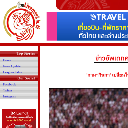
>
Top Stories
Home
News Update
Leagues Table
'กามาวินกา' เปลี่ยน
Our Social
Facebook
Twitter
Instagram