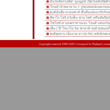
มั่นใจเลือกไม่ผิด! 'มูนญอซ' เปิดใจหลังเปิดตั
'โจนส์' เป้าหมาย No.1! งูรอปล่อยนักเตะก่อนเ
หงส์เมินดึง 'ควอนซาห์' คืนทีมแม้แนวรับวิกฤต
ชิคาโก ไฟร์ หวังเซ็น 'ฟาน ไดค์' เสริมทัพปีหน
'โซโบซไล' แจงดราม่าปะทะ 'โจนส์' แค่ถกก
เซ็น 2 ปี! โรมาโน่' ยัน 'ซาลาห์' จ่อย้ายซบแ
หงส์ลุยทาบ 'เอ็มบาย' ดาวรุ่ง PSG หลังนักเต
pgslot
สล็อตเว็บตรง
สล็อตเว็บตรง
Copyright reserved 1999-2026 | Liverpool In Thailand | contac