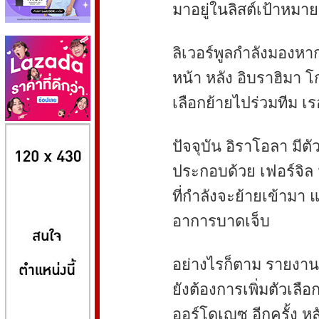
มาอยู่ในลิสต์เป้าหมายอ
ลิเวอร์พูลกำลังมองห
หน้า หลัง อิบราฮิมา 
เลือกย้ายไปร่วมทีม เร
8kbet
huaylike หวยไลค์
ufabet
ปัจจุบัน อิราโอลา มีต
ประกอบด้วย เฟอร์จิล 
ที่กำลังจะย้ายเข้ามา 
อาการบาดเจ็บ
อย่างไรก็ตาม รายงานจา
ยังต้องการเพิ่มตัวเล
ออร์โดเญซ อีกครั้ง 