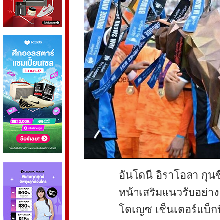
อันโดนี อิราโอลา กุนซ
หน้าเสริมแนวรับอย่าง
โดเญซ เซ็นเตอร์แบ็กท