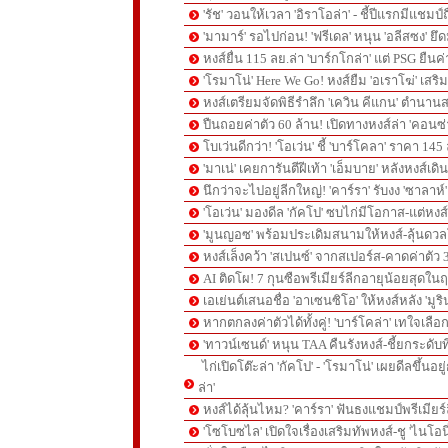
'รัช' วอนให้เวลา 'อิราโอล่า' - ชี้ปีแรกมีแชมป์
'มามาร์' รอไปก่อน! 'ฟรีเดล' หนุน 'อลีสซง' ยึด
หงส์ยื่น 115 ลย.ล่า 'บาร์กโกล่า' แต่ PSG ยืนค
'โรมาโน่' Here We Go! หงส์ยืม 'อเราโฆ่' เสริ
หงส์เตรียมจัดพิธีรำลึก 'เควิน คีแกน' ตำนานส
ปืนถอยค่าตัว 60 ล้าน! เปิดทางหงส์ล่า 'คอนซ่
โบเว่นดีกว่า! 'โอเว่น' ชี้ 'บาร์โคลา' ราคา 14
'มาเน่' เคยการันตีฝีเท้า 'เอ็มบาย' หลังหงส์เดิ
นึกว่าจะไปอยู่ลีกใหญ่! 'คาร์รา' รับงง 'ซาลา
'โอเว่น' มองดีล 'กัคโป' ซบไก่มีโอกาส-แต่หง
'มูนญอซ' พร้อมประเดิมสนามให้หงส์-ลุ้นด
หงส์เล็งคว้า 'สเปนซ์' จากสเปอร์ส-คาดค่าตัว 
AI ติดโผ! 7 กุนซือพรีเมียร์ลีกอายุน้อยสุดในฤ
เอเย่นต์เสนอชื่อ 'อาเซนซิโอ' ให้หงส์หลัง 'มูร
หากตกลงค่าตัวได้ทั้งคู่! 'บาร์โคล่า' เทใจเลือ
'ทาวน์เซนด์' หนุน TAA คืนรังหงส์-ชี้ยกระดับท
ไก่เปิดโต๊ะล่า 'กัคโป' - 'โรมาโน่' เผยดีลขึ้นอย
ล่า'
หงส์ได้ลุ้นไหม? 'คาร์รา' ฟันธงแชมป์พรีเมียร
'โซโบซไล' เปิดใจเรื่องเสริมทัพหงส์-ชู 'ไนโอ