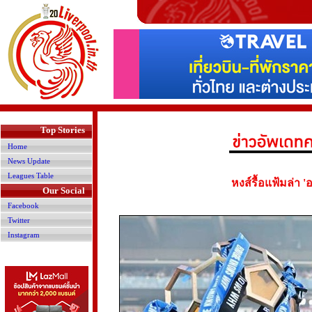
>
Top Stories
Home
News Update
Leagues Table
หงส์รื้อแฟ้มล่า 
Our Social
Facebook
Twitter
Instagram