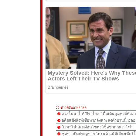
20 ข่าวที่อัพเดทล่าสุด
ดวลโมนาโก! 'อิราโอลา' ตื่นเต้นคุมหงส์ที่แอน
อดีตแข้งสิงห์เชื่อหากจังหวะลงตัวป่านนี้ 'อลอ
'โรมาโน่' เผยเงื่อนไขหงส์ซื้อขาด 'อเราโฆ่'
ชุดขาวปิดประตูขาย 'เทรนต์' แม้มีเสียงเชียร์ใ