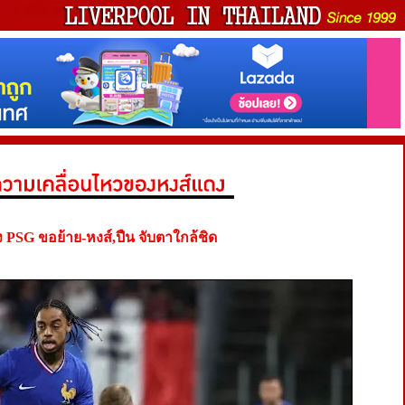
ง PSG ขอย้าย-หงส์,ปืน จับตาใกล้ชิด