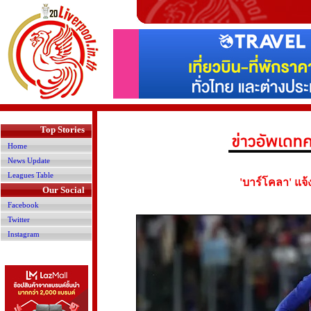
>
Top Stories
Home
News Update
Leagues Table
'บาร์โคลา' แจ้
Our Social
Facebook
Twitter
Instagram