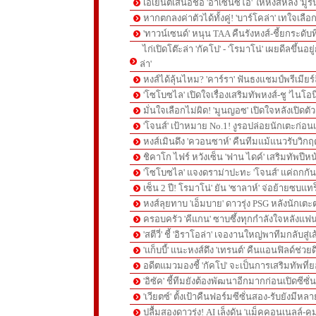
เอเย่นต์เสนอชื่อ 'อาเซนซิโอ' ให้หงส์หลัง 'มูร
หากตกลงค่าตัวได้ทั้งคู่! 'บาร์โคล่า' เทใจเลือ
'ทาวน์เซนด์' หนุน TAA คืนรังหงส์-ชี้ยกระดับท
ไก่เปิดโต๊ะล่า 'กัคโป' - 'โรมาโน่' เผยดีลขึ้นอย
ล่า'
หงส์ได้ลุ้นไหม? 'คาร์รา' ฟันธงแชมป์พรีเมียร
'โซโบซไล' เปิดใจเรื่องเสริมทัพหงส์-ชู 'ไนโอ
มั่นใจเลือกไม่ผิด! 'มูนญอซ' เปิดใจหลังเปิดตั
'โจนส์' เป้าหมาย No.1! งูรอปล่อยนักเตะก่อนเ
หงส์เมินดึง 'ควอนซาห์' คืนทีมแม้แนวรับวิกฤต
ชิคาโก ไฟร์ หวังเซ็น 'ฟาน ไดค์' เสริมทัพปีหน
'โซโบซไล' แจงดราม่าปะทะ 'โจนส์' แค่ถกก
เซ็น 2 ปี! โรมาโน่' ยัน 'ซาลาห์' จ่อย้ายซบแ
หงส์ลุยทาบ 'เอ็มบาย' ดาวรุ่ง PSG หลังนักเต
ครอบครัว 'คีแกน' ซาบซึ้งทุกกำลังใจหลังแฟน
'สตีวี่' ชี้ 'อิราโอล่า' เจองานใหญ่พาทีมกลับสู่
'แก็บบี้' แนะหงส์ดึง 'เทรนต์' คืนแอนฟิลด์ช่วยด
อดีตแมวมองชี้ 'กัคโป' จะเป็นการเสริมทัพที่
'อิซัค' ชี้ทีมยังต้องพัฒนาอีกมากก่อนเปิดซีซั่
'เวียตซ์' ตั้งเป้าคืนฟอร์มซีซั่นสอง-รับยังมีหล
ปลื้มสองดาวรุ่ง! AI เล็งดัน 'แม็คคอนเนลล์-คู