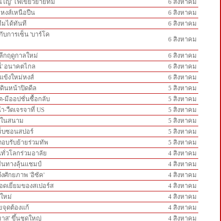
ินโญ่' ไฟเขียวย้ายทีม
6 สิงหาคม
กหงส์เหนือปืน
6 สิงหาคม
ีมได้ทันที
6 สิงหาคม
ู่กับการเซ็น 'บาร์โค
6 สิงหาคม
์ลีกฤดูกาลใหม่
6 สิงหาคม
นี่' อนาคตไกล
6 สิงหาคม
วแข้งใหม่หงส์
6 สิงหาคม
ดินหน้าปิดดีล
5 สิงหาคม
-มีออปชั่นซื้อกลับ
5 สิงหาคม
้า-วืดเจรจาที่ US
5 สิงหาคม
ันในสนาม
5 สิงหาคม
ทร็บซอนสปอร์
5 สิงหาคม
ะตอบรับย้ายร่วมทัพ
5 สิงหาคม
ทั่วโลกร่วมอาลัย
4 สิงหาคม
เส้นทางลุ้นแชมป์
4 สิงหาคม
ึงศักยภาพ 'อิซัค'
4 สิงหาคม
ยอดเยี่ยมของสเปอร์ส
4 สิงหาคม
นใหม่
4 สิงหาคม
ายจุดต้องแก้
4 สิงหาคม
มาส' ขึ้นชุดใหญ่
4 สิงหาคม