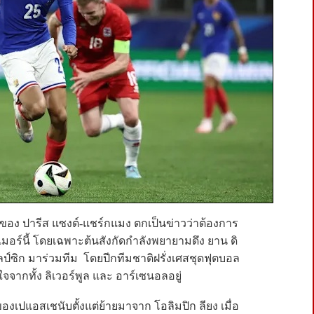
ปีของ ปารีส แซงต์-แชร์กแมง ตกเป็นข่าวว่าต้องการ
อร์นี้ โดยเฉพาะต้นสังกัดกำลังพยายามดึง ยาน ดิ
ลป์ซิก มาร่วมทีม โดยปีกทีมชาติฝรั่งเศสชุดฟุตบอล
จากทั้ง ลิเวอร์พูล และ อาร์เซนอลอยู่
งเปแอสเชนับตั้งแต่ย้ายมาจาก โอลิมปิก ลียง เมื่อ