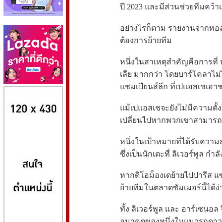
ปี 2023 และมีส่วนช่วยทีมคว้าแ
อย่างไรก็ตาม รายงานจากทอล์ก
ต้องการย้ายทีม
หนึ่งในสาเหตุสำคัญคือการที่ หล
เลีย มากกว่า โดยบาร์โคลาไม่
แชมเปียนส์ลีก ที่เปแอสเชเอ
8kbet
huaylike หวยไลค์
ufabet
แม้เปแอสเชจะยังไม่มีความตั้
เปลี่ยนไปหากพวกเขาสามารถค
หนึ่งในเป้าหมายที่ได้รับความ
ซึ่งเป็นนักเตะที่ ลิเวอร์พูล ก
หากดิโอม็องเดย้ายไปปารีส แซ
ย้ายทีมในตลาดซัมเมอร์นี้ได้ง่
ทั้ง ลิเวอร์พูล และ อาร์เซนอ
อนาคตของหนึ่งในแนวรุกดาวรุ่งท