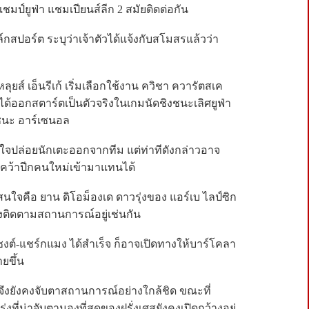
ชมป์ยูฟ่า แชมเปียนส์ลีก 2 สมัยติดต่อกัน
สปอร์ต ระบุว่าเจ้าตัวได้แจ้งกับสโมสรแล้วว่า
ุยส์ เอ็นรีเก้ เริ่มเลือกใช้งาน ควิชา ควารัตสเค
ได้ออกสตาร์ตเป็นตัวจริงในเกมนัดชิงชนะเลิศยูฟ่า
าชนะ อาร์เซนอล
งใจปล่อยนักเตะออกจากทีม แต่ท่าทีดังกล่าวอาจ
ว้าปีกคนใหม่เข้ามาแทนได้
สนใจคือ ยาน ดิโอม็องเด ดาวรุ่งของ แอร์เบ ไลป์ซิก
ำลังติดตามสถานการณ์อยู่เช่นกัน
งต์-แชร์กแมง ได้สำเร็จ ก็อาจเปิดทางให้บาร์โคลา
ายขึ้น
ล จึงยังคงจับตาสถานการณ์อย่างใกล้ชิด ขณะที่
ี่น่าจับตามองที่สุดของฝรั่งเศสยังคงเปิดกว้างอยู่