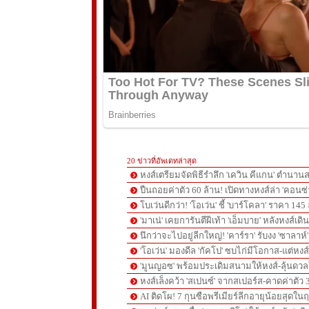
20 ข่าวที่อัพเดทล่าสุด
หงส์เตรียมจัดพิธีรำลึก 'เควิน คีแกน' ตำนานส
ปืนถอยค่าตัว 60 ล้าน! เปิดทางหงส์ล่า 'คอนซ่
โบเว่นดีกว่า! 'โอเว่น' ชี้ 'บาร์โคลา' ราคา 14
'มาเน่' เคยการันตีฝีเท้า 'เอ็มบาย' หลังหงส์เดิ
นึกว่าจะไปอยู่ลีกใหญ่! 'คาร์รา' รับงง 'ซาลา
'โอเว่น' มองดีล 'กัคโป' ซบไก่มีโอกาส-แต่หง
'มูนญอซ' พร้อมประเดิมสนามให้หงส์-ลุ้นด
หงส์เล็งคว้า 'สเปนซ์' จากสเปอร์ส-คาดค่าตัว 
AI ติดโผ! 7 กุนซือพรีเมียร์ลีกอายุน้อยสุดในฤ