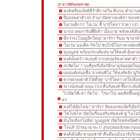
20 ข่าวที่อัพเดทล่าสุด
หงส์เตรียมจัดพิธีรำลึก 'เควิน คีแกน' ตำนานส
ปืนถอยค่าตัว 60 ล้าน! เปิดทางหงส์ล่า 'คอนซ่
โบเว่นดีกว่า! 'โอเว่น' ชี้ 'บาร์โคลา' ราคา 14
'มาเน่' เคยการันตีฝีเท้า 'เอ็มบาย' หลังหงส์เดิ
นึกว่าจะไปอยู่ลีกใหญ่! 'คาร์รา' รับงง 'ซาลา
'โอเว่น' มองดีล 'กัคโป' ซบไก่มีโอกาส-แต่หง
'มูนญอซ' พร้อมประเดิมสนามให้หงส์-ลุ้นด
หงส์เล็งคว้า 'สเปนซ์' จากสเปอร์ส-คาดค่าตัว 
AI ติดโผ! 7 กุนซือพรีเมียร์ลีกอายุน้อยสุดในฤ
เอเย่นต์เสนอชื่อ 'อาเซนซิโอ' ให้หงส์หลัง 'มูร
หากตกลงค่าตัวได้ทั้งคู่! 'บาร์โคล่า' เทใจเลือ
'ทาวน์เซนด์' หนุน TAA คืนรังหงส์-ชี้ยกระดับท
ไก่เปิดโต๊ะล่า 'กัคโป' - 'โรมาโน่' เผยดีลขึ้นอย
ล่า'
หงส์ได้ลุ้นไหม? 'คาร์รา' ฟันธงแชมป์พรีเมียร
'โซโบซไล' เปิดใจเรื่องเสริมทัพหงส์-ชู 'ไนโอ
มั่นใจเลือกไม่ผิด! 'มูนญอซ' เปิดใจหลังเปิดตั
'โจนส์' เป้าหมาย No.1! งูรอปล่อยนักเตะก่อนเ
หงส์เมินดึง 'ควอนซาห์' คืนทีมแม้แนวรับวิกฤต