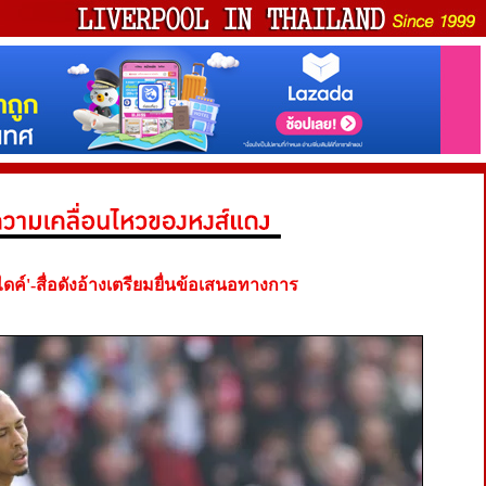
ดค์'-สื่อดังอ้างเตรียมยื่นข้อเสนอทางการ