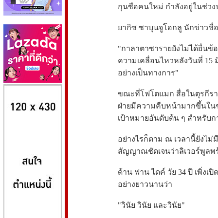
กุนซือคนใหม่ กำลังอยู่ในช่วง
ยากิซ ซาบุนจูโอกลู นักข่าวชื่อ
"กาลาตาซารายยังไม่ได้ยื่นข้
ความเคลื่อนไหวหลังวันที่ 15
อย่างเป็นทางการ"
8kbet
huaylike หวยไลค์
ufabet
ขณะที่โฟโตแมก สื่อในตุรกีราย
ฝ่ายมีความคืบหน้ามากขึ้นใน
เป้าหมายอันดับต้น ๆ สำหรับก
อย่างไรก็ตาม ณ เวลานี้ยังไม่
สัญญาณชัดเจนว่าลิเวอร์พูลพ
ด้าน ฟาน ไดค์ วัย 34 ปี เพิ่ง
อย่างยาวนานว่า
"วินัย วินัย และวินัย"