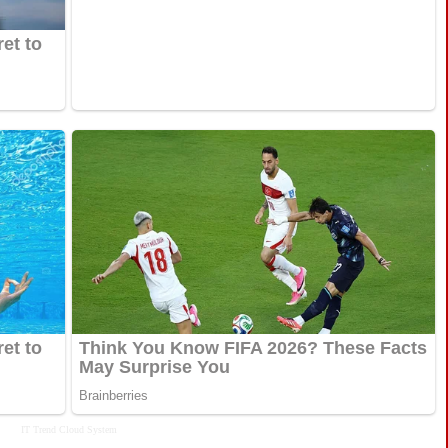
IT Trend
Cloud System