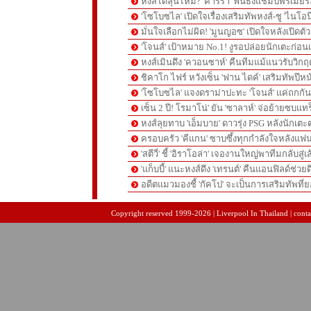
หงส์ได้ลุ้นไหม? 'คาร์รา' ฟันธงแชมป์พรีเมียร
'โซโบซไล' เปิดใจเรื่องเสริมทัพหงส์-ชู 'ไนโอ
มั่นใจเลือกไม่ผิด! 'มูนญอซ' เปิดใจหลังเปิดตั
'โจนส์' เป้าหมาย No.1! งูรอปล่อยนักเตะก่อนเ
หงส์เมินดึง 'ควอนซาห์' คืนทีมแม้แนวรับวิกฤต
ชิคาโก ไฟร์ หวังเซ็น 'ฟาน ไดค์' เสริมทัพปีหน
'โซโบซไล' แจงดราม่าปะทะ 'โจนส์' แค่ถกก
เซ็น 2 ปี! โรมาโน่' ยัน 'ซาลาห์' จ่อย้ายซบแ
หงส์ลุยทาบ 'เอ็มบาย' ดาวรุ่ง PSG หลังนักเต
ครอบครัว 'คีแกน' ซาบซึ้งทุกกำลังใจหลังแฟน
'สตีวี่' ชี้ 'อิราโอล่า' เจองานใหญ่พาทีมกลับสู่
'แก็บบี้' แนะหงส์ดึง 'เทรนต์' คืนแอนฟิลด์ช่วยด
อดีตแมวมองชี้ 'กัคโป' จะเป็นการเสริมทัพที่
pgslot
สล็อตเว็บตรง
สล็อตเว็บตรง
Copyright reserved 1999-2026 | Liverpool In Thailand | contac