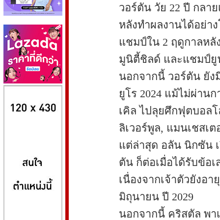
วอร์ตัน วัย 22 ปี กล
หลังทำผลงานได้อย่างโ
แชมป์ใน 2 ฤดูกาลหลัง
มูนิตี้ชิลด์ และแชมป์
นอกจากนี้ วอร์ตัน ยัง
8kbet
huaylike หวยไลค์
ufabet
ยูโร 2024 แม้ไม่ผ่านก
เคิล ไปลุยศึกฟุตบอลโ
ลิเวอร์พูล, แมนเชสเตอ
แต่ล่าสุด อลัน นิกซัน
ตัน ก็ต่อเมื่อได้รับข้
เนื่องจากเจ้าตัวยังอ
มิถุนายน ปี 2029
นอกจากนี้ คริสตัล พา