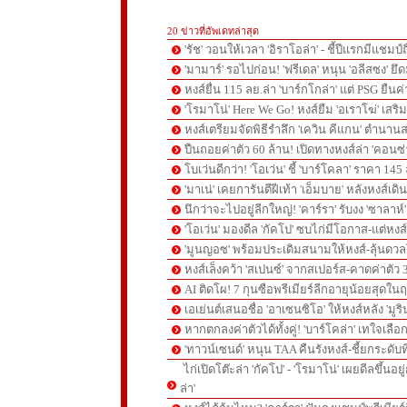
20 ข่าวที่อัพเดทล่าสุด
'รัช' วอนให้เวลา 'อิราโอล่า' - ชี้ปีแรกมีแชมป์
'มามาร์' รอไปก่อน! 'ฟรีเดล' หนุน 'อลีสซง' ยึด
หงส์ยื่น 115 ลย.ล่า 'บาร์กโกล่า' แต่ PSG ยืนค
'โรมาโน่' Here We Go! หงส์ยืม 'อเราโฆ่' เสริ
หงส์เตรียมจัดพิธีรำลึก 'เควิน คีแกน' ตำนานส
ปืนถอยค่าตัว 60 ล้าน! เปิดทางหงส์ล่า 'คอนซ่
โบเว่นดีกว่า! 'โอเว่น' ชี้ 'บาร์โคลา' ราคา 14
'มาเน่' เคยการันตีฝีเท้า 'เอ็มบาย' หลังหงส์เดิ
นึกว่าจะไปอยู่ลีกใหญ่! 'คาร์รา' รับงง 'ซาลา
'โอเว่น' มองดีล 'กัคโป' ซบไก่มีโอกาส-แต่หง
'มูนญอซ' พร้อมประเดิมสนามให้หงส์-ลุ้นด
หงส์เล็งคว้า 'สเปนซ์' จากสเปอร์ส-คาดค่าตัว 
AI ติดโผ! 7 กุนซือพรีเมียร์ลีกอายุน้อยสุดในฤ
เอเย่นต์เสนอชื่อ 'อาเซนซิโอ' ให้หงส์หลัง 'มูร
หากตกลงค่าตัวได้ทั้งคู่! 'บาร์โคล่า' เทใจเลือ
'ทาวน์เซนด์' หนุน TAA คืนรังหงส์-ชี้ยกระดับท
ไก่เปิดโต๊ะล่า 'กัคโป' - 'โรมาโน่' เผยดีลขึ้นอย
ล่า'