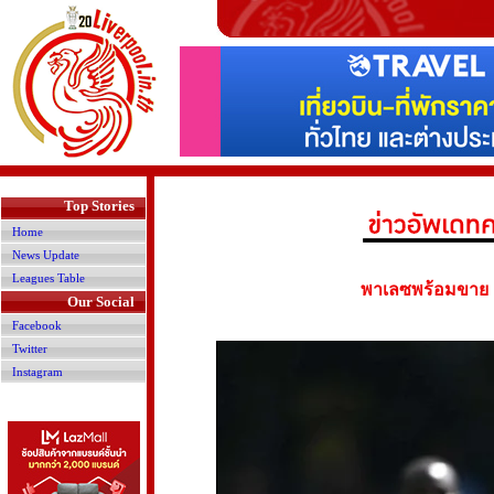
>
Top Stories
Home
News Update
Leagues Table
พาเลซพร้อมขาย 'วอ
Our Social
Facebook
Twitter
Instagram