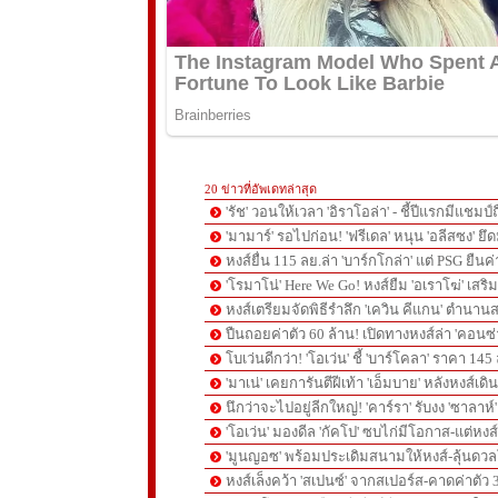
20 ข่าวที่อัพเดทล่าสุด
'รัช' วอนให้เวลา 'อิราโอล่า' - ชี้ปีแรกมีแชมป์
'มามาร์' รอไปก่อน! 'ฟรีเดล' หนุน 'อลีสซง' ยึด
หงส์ยื่น 115 ลย.ล่า 'บาร์กโกล่า' แต่ PSG ยืนค
'โรมาโน่' Here We Go! หงส์ยืม 'อเราโฆ่' เสริ
หงส์เตรียมจัดพิธีรำลึก 'เควิน คีแกน' ตำนานส
ปืนถอยค่าตัว 60 ล้าน! เปิดทางหงส์ล่า 'คอนซ่
โบเว่นดีกว่า! 'โอเว่น' ชี้ 'บาร์โคลา' ราคา 14
'มาเน่' เคยการันตีฝีเท้า 'เอ็มบาย' หลังหงส์เดิ
นึกว่าจะไปอยู่ลีกใหญ่! 'คาร์รา' รับงง 'ซาลา
'โอเว่น' มองดีล 'กัคโป' ซบไก่มีโอกาส-แต่หง
'มูนญอซ' พร้อมประเดิมสนามให้หงส์-ลุ้นด
หงส์เล็งคว้า 'สเปนซ์' จากสเปอร์ส-คาดค่าตัว 