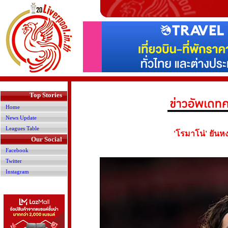
>
Top Stories
Home
News Update
Leagues Table
'โรมาโน่' ยันหงส
Our Social
Facebook
Twitter
Instagram