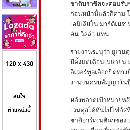
ชาติบราซิลจะตอบรับข
ก่อนหน้านี้แล้วก็ตาม โ
เอมิเลียโน่ มาร์ติเน
ตัน วิลล่า แทน
รายงานระบุว่า ยูเวนต
8kbet
huaylike หวยไลค์
ufabet
ปีตั้งแต่เดือนเมษายน 
ลิเวอร์พูลเลือกปิดทา
งานจนครบสัญญาในปีห
หลังพลาดเป้าหมายหลัก
เวนตุสได้หันไปโฟกัสที
ชาติอาร์เจนตินาของ 