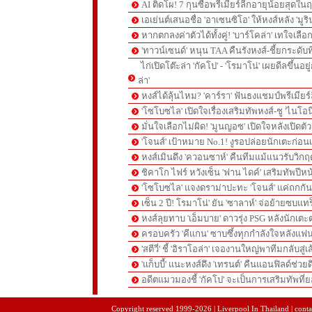
AI ติดโผ! 7 กุนซือพรีเมียร์ลีกอายุน้อยสุดในฤ
เอเย่นต์เสนอชื่อ 'อาเซนซิโอ' ให้หงส์หลัง 'มูร
หากตกลงค่าตัวได้ทั้งคู่! 'บาร์โคล่า' เทใจเลือ
'ทาวน์เซนด์' หนุน TAA คืนรังหงส์-ชี้ยกระดับท
ไก่เปิดโต๊ะล่า 'กัคโป' - 'โรมาโน่' เผยดีลขึ้นอย
ล่า'
หงส์ได้ลุ้นไหม? 'คาร์รา' ฟันธงแชมป์พรีเมียร
'โซโบซไล' เปิดใจเรื่องเสริมทัพหงส์-ชู 'ไนโอ
มั่นใจเลือกไม่ผิด! 'มูนญอซ' เปิดใจหลังเปิดตั
'โจนส์' เป้าหมาย No.1! งูรอปล่อยนักเตะก่อนเ
หงส์เมินดึง 'ควอนซาห์' คืนทีมแม้แนวรับวิกฤต
ชิคาโก ไฟร์ หวังเซ็น 'ฟาน ไดค์' เสริมทัพปีหน
'โซโบซไล' แจงดราม่าปะทะ 'โจนส์' แค่ถกก
เซ็น 2 ปี! โรมาโน่' ยัน 'ซาลาห์' จ่อย้ายซบแ
หงส์ลุยทาบ 'เอ็มบาย' ดาวรุ่ง PSG หลังนักเต
ครอบครัว 'คีแกน' ซาบซึ้งทุกกำลังใจหลังแฟน
'สตีวี่' ชี้ 'อิราโอล่า' เจองานใหญ่พาทีมกลับสู่
'แก็บบี้' แนะหงส์ดึง 'เทรนต์' คืนแอนฟิลด์ช่วยด
อดีตแมวมองชี้ 'กัคโป' จะเป็นการเสริมทัพที่
pgslot
สล็อตเว็บตรง
สล็อตเว็บตรง
Copyright reserved 1999-2026 | Liverpool In Thailand | contac