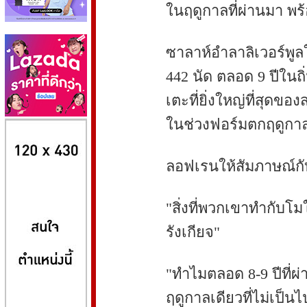
ในฤดูกาลที่ผ่านมา พร้
ซาลาห์อำลาลิเวอร์พูลใ
442 นัด ตลอด 9 ปีในถิ
เตะที่ยิ่งใหญ่ที่สุดข
ในช่วงฟอร์มตกฤดูกาล
8kbet
huaylike หวยไลค์
ufabet
ลอฟเรนให้สัมภาษณ์กับ
"สิ่งที่พวกเขาทำกับโม
รังเกียจ"
"ทำไมตลอด 8-9 ปีที่ผ่
ฤดูกาลเดียวที่ไม่เป็