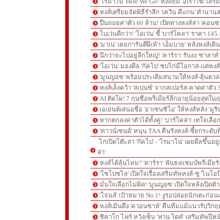
'โรมาโน่' Here We Go! หงส์ยืม 'อเราโฆ่' เสริ
หงส์เตรียมจัดพิธีรำลึก 'เควิน คีแกน' ตำนานส
ปืนถอยค่าตัว 60 ล้าน! เปิดทางหงส์ล่า 'คอนซ่
โบเว่นดีกว่า! 'โอเว่น' ชี้ 'บาร์โคลา' ราคา 14
'มาเน่' เคยการันตีฝีเท้า 'เอ็มบาย' หลังหงส์เดิ
นึกว่าจะไปอยู่ลีกใหญ่! 'คาร์รา' รับงง 'ซาลา
'โอเว่น' มองดีล 'กัคโป' ซบไก่มีโอกาส-แต่หง
'มูนญอซ' พร้อมประเดิมสนามให้หงส์-ลุ้นด
หงส์เล็งคว้า 'สเปนซ์' จากสเปอร์ส-คาดค่าตัว 
AI ติดโผ! 7 กุนซือพรีเมียร์ลีกอายุน้อยสุดในฤ
เอเย่นต์เสนอชื่อ 'อาเซนซิโอ' ให้หงส์หลัง 'มูร
หากตกลงค่าตัวได้ทั้งคู่! 'บาร์โคล่า' เทใจเลือ
'ทาวน์เซนด์' หนุน TAA คืนรังหงส์-ชี้ยกระดับท
ไก่เปิดโต๊ะล่า 'กัคโป' - 'โรมาโน่' เผยดีลขึ้นอย
ล่า'
หงส์ได้ลุ้นไหม? 'คาร์รา' ฟันธงแชมป์พรีเมียร
'โซโบซไล' เปิดใจเรื่องเสริมทัพหงส์-ชู 'ไนโอ
มั่นใจเลือกไม่ผิด! 'มูนญอซ' เปิดใจหลังเปิดตั
'โจนส์' เป้าหมาย No.1! งูรอปล่อยนักเตะก่อนเ
หงส์เมินดึง 'ควอนซาห์' คืนทีมแม้แนวรับวิกฤต
ชิคาโก ไฟร์ หวังเซ็น 'ฟาน ไดค์' เสริมทัพปีหน