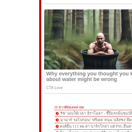
20 ข่าวที่อัพเดทล่าสุด
'รัช' วอนให้เวลา 'อิราโอล่า' - ชี้ปีแรกมีแชมป์
'มามาร์' รอไปก่อน! 'ฟรีเดล' หนุน 'อลีสซง' ยึด
หงส์ยื่น 115 ลย.ล่า 'บาร์กโกล่า' แต่ PSG ยืนค