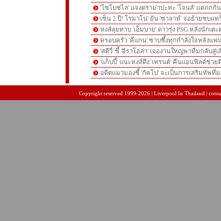
'โซโบซไล' แจงดราม่าปะทะ 'โจนส์' แค่ถกก
เซ็น 2 ปี! โรมาโน่' ยัน 'ซาลาห์' จ่อย้ายซบแ
หงส์ลุยทาบ 'เอ็มบาย' ดาวรุ่ง PSG หลังนักเต
ครอบครัว 'คีแกน' ซาบซึ้งทุกกำลังใจหลังแฟน
'สตีวี่' ชี้ 'อิราโอล่า' เจองานใหญ่พาทีมกลับสู่
'แก็บบี้' แนะหงส์ดึง 'เทรนต์' คืนแอนฟิลด์ช่วยด
อดีตแมวมองชี้ 'กัคโป' จะเป็นการเสริมทัพที่
pgslot
สล็อตเว็บตรง
สล็อตเว็บตรง
Copyright reserved 1999-2026 | Liverpool In Thailand | contac