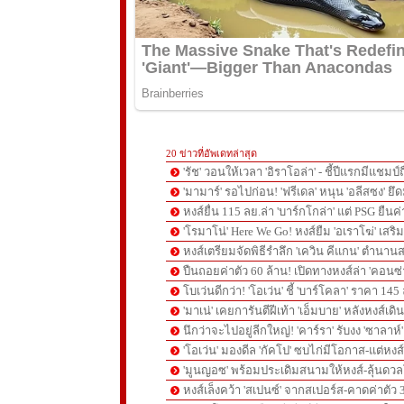
20 ข่าวที่อัพเดทล่าสุด
'รัช' วอนให้เวลา 'อิราโอล่า' - ชี้ปีแรกมีแชมป์
'มามาร์' รอไปก่อน! 'ฟรีเดล' หนุน 'อลีสซง' ยึด
หงส์ยื่น 115 ลย.ล่า 'บาร์กโกล่า' แต่ PSG ยืนค
'โรมาโน่' Here We Go! หงส์ยืม 'อเราโฆ่' เสริ
หงส์เตรียมจัดพิธีรำลึก 'เควิน คีแกน' ตำนานส
ปืนถอยค่าตัว 60 ล้าน! เปิดทางหงส์ล่า 'คอนซ่
โบเว่นดีกว่า! 'โอเว่น' ชี้ 'บาร์โคลา' ราคา 14
'มาเน่' เคยการันตีฝีเท้า 'เอ็มบาย' หลังหงส์เดิ
นึกว่าจะไปอยู่ลีกใหญ่! 'คาร์รา' รับงง 'ซาลา
'โอเว่น' มองดีล 'กัคโป' ซบไก่มีโอกาส-แต่หง
'มูนญอซ' พร้อมประเดิมสนามให้หงส์-ลุ้นด
หงส์เล็งคว้า 'สเปนซ์' จากสเปอร์ส-คาดค่าตัว 