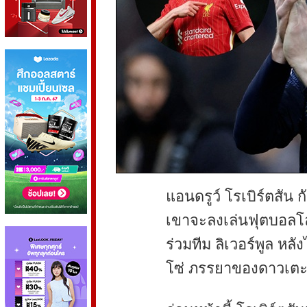
แอนดรูว์ โรเบิร์ตสัน 
เขาจะลงเล่นฟุตบอลโลกคร
ร่วมทีม ลิเวอร์พูล หลั
โซ่ ภรรยาของดาวเตะช