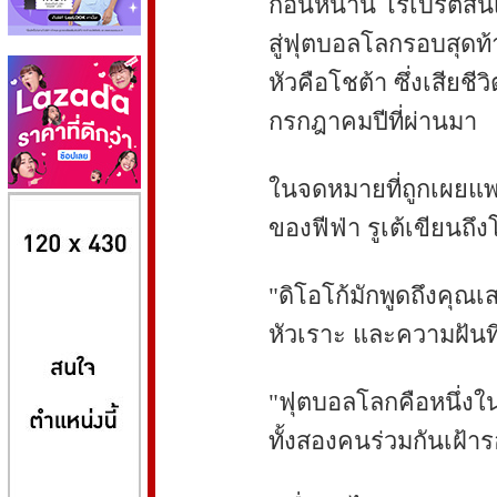
ก่อนหน้านี้ โรเบิร์ตส
สู่ฟุตบอลโลกรอบสุดท้
หัวคือโชต้า ซึ่งเสียชี
กรกฎาคมปีที่ผ่านมา
ในจดหมายที่ถูกเผยแพร
8kbet
huaylike หวยไลค์
ufabet
ของฟีฟ่า รูเต้เขียนถึงโ
"ดิโอโก้มักพูดถึงคุณเส
หัวเราะ และความฝันที่
"ฟุตบอลโลกคือหนึ่งใน
ทั้งสองคนร่วมกันเฝ้าร