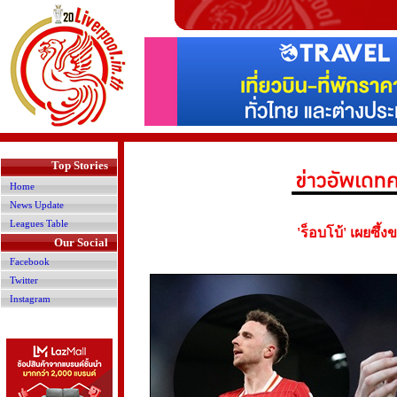
>
Top Stories
Home
News Update
Leagues Table
'ร็อบโบ้' เผยซึ
Our Social
Facebook
Twitter
Instagram