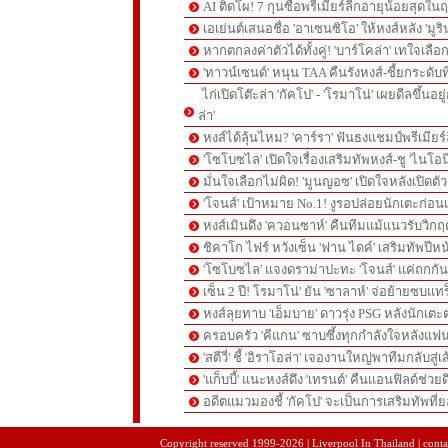
AI ติดโผ! 7 กุนซือพรีเมียร์ลีกอายุน้อยสุดในฤ
เอเย่นต์เสนอชื่อ 'อาเซนซิโอ' ให้หงส์หลัง 'มูร
หากตกลงค่าตัวได้ทั้งคู่! 'บาร์โคล่า' เทใจเลือ
'ทาวน์เซนด์' หนุน TAA คืนรังหงส์-ชี้ยกระดับท
ไก่เปิดโต๊ะล่า 'กัคโป' - 'โรมาโน่' เผยดีลขึ้นอย
ล่า'
หงส์ได้ลุ้นไหม? 'คาร์รา' ฟันธงแชมป์พรีเมียร
'โซโบซไล' เปิดใจเรื่องเสริมทัพหงส์-ชู 'ไนโอ
มั่นใจเลือกไม่ผิด! 'มูนญอซ' เปิดใจหลังเปิดตั
'โจนส์' เป้าหมาย No.1! งูรอปล่อยนักเตะก่อนเ
หงส์เมินดึง 'ควอนซาห์' คืนทีมแม้แนวรับวิกฤต
ชิคาโก ไฟร์ หวังเซ็น 'ฟาน ไดค์' เสริมทัพปีหน
'โซโบซไล' แจงดราม่าปะทะ 'โจนส์' แค่ถกก
เซ็น 2 ปี! โรมาโน่' ยัน 'ซาลาห์' จ่อย้ายซบแ
หงส์ลุยทาบ 'เอ็มบาย' ดาวรุ่ง PSG หลังนักเต
ครอบครัว 'คีแกน' ซาบซึ้งทุกกำลังใจหลังแฟน
'สตีวี่' ชี้ 'อิราโอล่า' เจองานใหญ่พาทีมกลับสู่
'แก็บบี้' แนะหงส์ดึง 'เทรนต์' คืนแอนฟิลด์ช่วยด
อดีตแมวมองชี้ 'กัคโป' จะเป็นการเสริมทัพที่
pgslot
สล็อตเว็บตรง
สล็อตเว็บตรง
Copyright reserved 1999-2026 | Liverpool In Thailand | contac