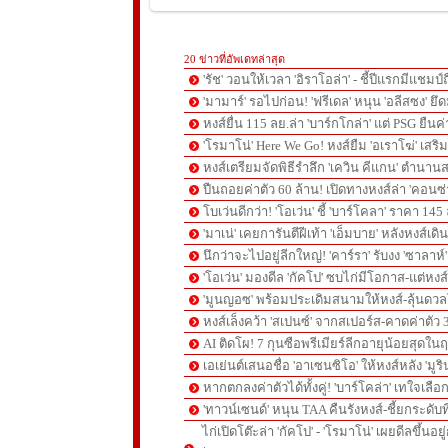
20 ข่าวที่อัพเดทล่าสุด
'รัช' วอนให้เวลา 'อิราโอล่า' - ชี้ปีแรกมีแชมป์
'มามาร์' รอไปก่อน! 'ฟรีเดล' หนุน 'อลีสซง' ยึด
หงส์ยื่น 115 ลย.ล่า 'บาร์กโกล่า' แต่ PSG ยืนค
'โรมาโน่' Here We Go! หงส์ยืม 'อเราโฆ่' เสริ
หงส์เตรียมจัดพิธีรำลึก 'เควิน คีแกน' ตำนานส
ปืนถอยค่าตัว 60 ล้าน! เปิดทางหงส์ล่า 'คอนซ่
โบเว่นดีกว่า! 'โอเว่น' ชี้ 'บาร์โคลา' ราคา 14
'มาเน่' เคยการันตีฝีเท้า 'เอ็มบาย' หลังหงส์เดิ
นึกว่าจะไปอยู่ลีกใหญ่! 'คาร์รา' รับงง 'ซาลา
'โอเว่น' มองดีล 'กัคโป' ซบไก่มีโอกาส-แต่หง
'มูนญอซ' พร้อมประเดิมสนามให้หงส์-ลุ้นด
หงส์เล็งคว้า 'สเปนซ์' จากสเปอร์ส-คาดค่าตัว 
AI ติดโผ! 7 กุนซือพรีเมียร์ลีกอายุน้อยสุดในฤ
เอเย่นต์เสนอชื่อ 'อาเซนซิโอ' ให้หงส์หลัง 'มูร
หากตกลงค่าตัวได้ทั้งคู่! 'บาร์โคล่า' เทใจเลือ
'ทาวน์เซนด์' หนุน TAA คืนรังหงส์-ชี้ยกระดับท
ไก่เปิดโต๊ะล่า 'กัคโป' - 'โรมาโน่' เผยดีลขึ้นอย