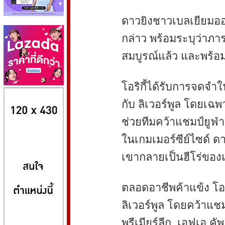
ดาวยิงชาวเบลเยียมออ
กล่าว พร้อมระบุว่าภ
สมบูรณ์แล้ว และพร้อม
โอริกี้ได้รับการจดจ
8kbet
huaylike หวยไลค์
ufabet
กับ ลิเวอร์พูล โดยเฉพ
ช่วยทีมคว้าแชมป์ยูฟ่า
ในเกมเมอร์ซีย์ไซด์ ดา
เขากลายเป็นฮีโร่ขอ
ตลอดอาชีพค้าแข้ง โอ
ลิเวอร์พูล โดยคว้าแชมป
พรีเมียร์ลีก, เอฟเอ คั