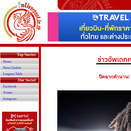
>
Top Stories
Home
News Update
Leagues Table
ปิดฉากตำนาน! 'โ
Our Social
Facebook
Twitter
Instagram