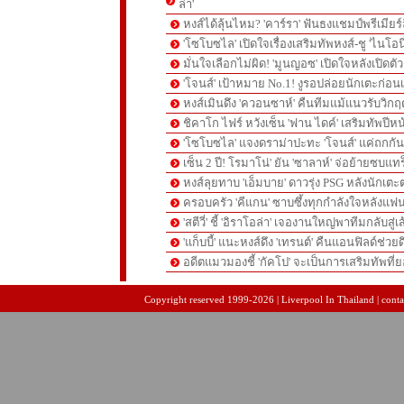
ล่า'
หงส์ได้ลุ้นไหม? 'คาร์รา' ฟันธงแชมป์พรีเมียร
'โซโบซไล' เปิดใจเรื่องเสริมทัพหงส์-ชู 'ไนโอ
มั่นใจเลือกไม่ผิด! 'มูนญอซ' เปิดใจหลังเปิดตั
'โจนส์' เป้าหมาย No.1! งูรอปล่อยนักเตะก่อนเ
หงส์เมินดึง 'ควอนซาห์' คืนทีมแม้แนวรับวิกฤต
ชิคาโก ไฟร์ หวังเซ็น 'ฟาน ไดค์' เสริมทัพปีหน
'โซโบซไล' แจงดราม่าปะทะ 'โจนส์' แค่ถกก
เซ็น 2 ปี! โรมาโน่' ยัน 'ซาลาห์' จ่อย้ายซบแ
หงส์ลุยทาบ 'เอ็มบาย' ดาวรุ่ง PSG หลังนักเต
ครอบครัว 'คีแกน' ซาบซึ้งทุกกำลังใจหลังแฟน
'สตีวี่' ชี้ 'อิราโอล่า' เจองานใหญ่พาทีมกลับสู่
'แก็บบี้' แนะหงส์ดึง 'เทรนต์' คืนแอนฟิลด์ช่วยด
อดีตแมวมองชี้ 'กัคโป' จะเป็นการเสริมทัพที่
pgslot
สล็อตเว็บตรง
สล็อตเว็บตรง
Copyright reserved 1999-2026 | Liverpool In Thailand | contac