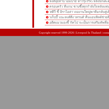
หงส์ลุยทาบ 'เอ็มบาย' ดาวรุ่ง PSG หลังนักเต
ครอบครัว 'คีแกน' ซาบซึ้งทุกกำลังใจหลังแฟน
'สตีวี่' ชี้ 'อิราโอล่า' เจองานใหญ่พาทีมกลับสู่
'แก็บบี้' แนะหงส์ดึง 'เทรนต์' คืนแอนฟิลด์ช่วยด
อดีตแมวมองชี้ 'กัคโป' จะเป็นการเสริมทัพที่
pgslot
สล็อตเว็บตรง
สล็อตเว็บตรง
Copyright reserved 1999-2026 | Liverpool In Thailand | contac