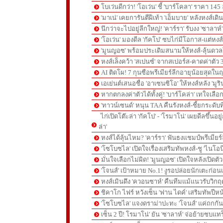
โบเว่นดีกว่า! 'โอเว่น' ชี้ 'บาร์โคลา' ราคา 14
'มาเน่' เคยการันตีฝีเท้า 'เอ็มบาย' หลังหงส์เดิ
นึกว่าจะไปอยู่ลีกใหญ่! 'คาร์รา' รับงง 'ซาลา
'โอเว่น' มองดีล 'กัคโป' ซบไก่มีโอกาส-แต่หง
'มูนญอซ' พร้อมประเดิมสนามให้หงส์-ลุ้นด
หงส์เล็งคว้า 'สเปนซ์' จากสเปอร์ส-คาดค่าตัว 
AI ติดโผ! 7 กุนซือพรีเมียร์ลีกอายุน้อยสุดในฤ
เอเย่นต์เสนอชื่อ 'อาเซนซิโอ' ให้หงส์หลัง 'มูร
หากตกลงค่าตัวได้ทั้งคู่! 'บาร์โคล่า' เทใจเลือ
'ทาวน์เซนด์' หนุน TAA คืนรังหงส์-ชี้ยกระดับท
ไก่เปิดโต๊ะล่า 'กัคโป' - 'โรมาโน่' เผยดีลขึ้นอย
ล่า'
หงส์ได้ลุ้นไหม? 'คาร์รา' ฟันธงแชมป์พรีเมียร
'โซโบซไล' เปิดใจเรื่องเสริมทัพหงส์-ชู 'ไนโอ
มั่นใจเลือกไม่ผิด! 'มูนญอซ' เปิดใจหลังเปิดตั
'โจนส์' เป้าหมาย No.1! งูรอปล่อยนักเตะก่อนเ
หงส์เมินดึง 'ควอนซาห์' คืนทีมแม้แนวรับวิกฤต
ชิคาโก ไฟร์ หวังเซ็น 'ฟาน ไดค์' เสริมทัพปีหน
'โซโบซไล' แจงดราม่าปะทะ 'โจนส์' แค่ถกก
เซ็น 2 ปี! โรมาโน่' ยัน 'ซาลาห์' จ่อย้ายซบแ