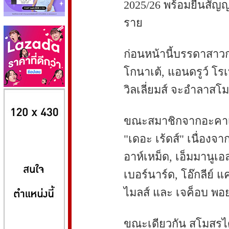
2025/26 พร้อมยื่นสัญ
ราย
ก่อนหน้านี้บรรดาสาวกห
โกนาเต้, แอนดรูว์ โรเ
วิลเลี่ยมส์ จะอำลาสโ
8kbet
huaylike หวยไลค์
ufabet
ขณะสมาชิกจากอะคาเด
"เดอะ เร้ดส์" เนื่อง
อาห์เหม็ด, เอ็มมานูเอ
เบอร์นาร์ด, โอ๊กลีย์ 
ไมลส์ และ เจค็อบ พอ
ขณะเดียวกัน สโมสรได้