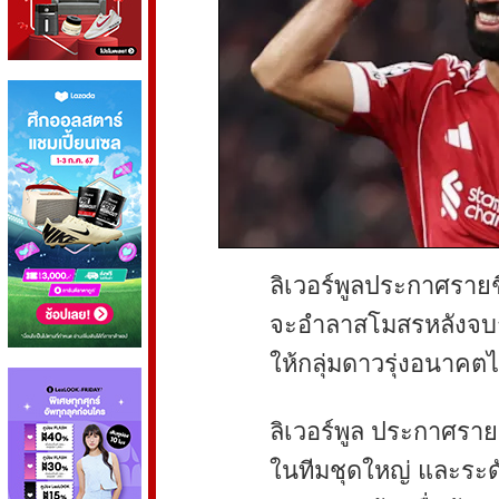
ลิเวอร์พูลประกาศรายชื
จะอำลาสโมสรหลังจบฤด
ให้กลุ่มดาวรุ่งอนาค
ลิเวอร์พูล ประกาศรายช
ในทีมชุดใหญ่ และระด