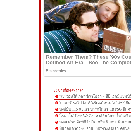
20 ข่าวที่อัพเดทล่าสุด
'รัช' วอนให้เวลา 'อิราโอล่า' - ชี้ปีแรกมีแชมป์
'มามาร์' รอไปก่อน! 'ฟรีเดล' หนุน 'อลีสซง' ยึด
หงส์ยื่น 115 ลย.ล่า 'บาร์กโกล่า' แต่ PSG ยืนค
'โรมาโน่' Here We Go! หงส์ยืม 'อเราโฆ่' เสริ
หงส์เตรียมจัดพิธีรำลึก 'เควิน คีแกน' ตำนานส
ปืนถอยค่าตัว 60 ล้าน! เปิดทางหงส์ล่า 'คอนซ่