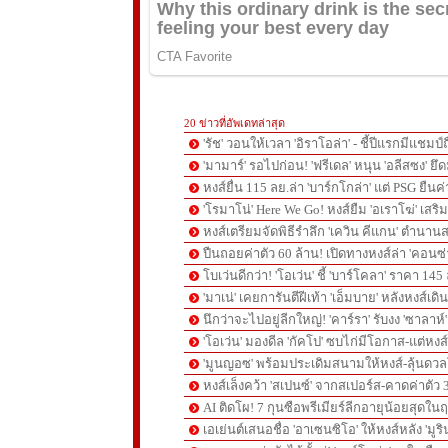
20 ข่าวที่อัพเดทล่าสุด
'รัช' วอนให้เวลา 'อิราโอล่า' - ชี้ปีแรกมีแชมป์
'มามาร์' รอไปก่อน! 'ฟรีเดล' หนุน 'อลีสซง' ยึด
หงส์ยื่น 115 ลย.ล่า 'บาร์กโกล่า' แต่ PSG ยืนค
'โรมาโน่' Here We Go! หงส์ยืม 'อเราโฆ่' เสริ
หงส์เตรียมจัดพิธีรำลึก 'เควิน คีแกน' ตำนานส
ปืนถอยค่าตัว 60 ล้าน! เปิดทางหงส์ล่า 'คอนซ่
โบเว่นดีกว่า! 'โอเว่น' ชี้ 'บาร์โคลา' ราคา 14
'มาเน่' เคยการันตีฝีเท้า 'เอ็มบาย' หลังหงส์เดิ
นึกว่าจะไปอยู่ลีกใหญ่! 'คาร์รา' รับงง 'ซาลา
'โอเว่น' มองดีล 'กัคโป' ซบไก่มีโอกาส-แต่หง
'มูนญอซ' พร้อมประเดิมสนามให้หงส์-ลุ้นด
หงส์เล็งคว้า 'สเปนซ์' จากสเปอร์ส-คาดค่าตัว 
AI ติดโผ! 7 กุนซือพรีเมียร์ลีกอายุน้อยสุดในฤ
เอเย่นต์เสนอชื่อ 'อาเซนซิโอ' ให้หงส์หลัง 'มูร