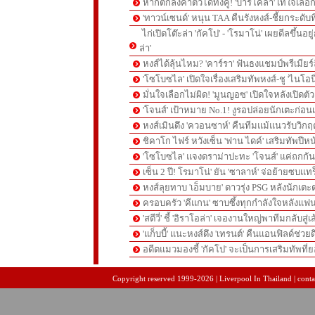
หากตกลงค่าตัวได้ทั้งคู่! 'บาร์โคล่า' เทใจเลือ
'ทาวน์เซนด์' หนุน TAA คืนรังหงส์-ชี้ยกระดับท
ไก่เปิดโต๊ะล่า 'กัคโป' - 'โรมาโน่' เผยดีลขึ้นอย
ล่า'
หงส์ได้ลุ้นไหม? 'คาร์รา' ฟันธงแชมป์พรีเมียร
'โซโบซไล' เปิดใจเรื่องเสริมทัพหงส์-ชู 'ไนโอ
มั่นใจเลือกไม่ผิด! 'มูนญอซ' เปิดใจหลังเปิดตั
'โจนส์' เป้าหมาย No.1! งูรอปล่อยนักเตะก่อนเ
หงส์เมินดึง 'ควอนซาห์' คืนทีมแม้แนวรับวิกฤต
ชิคาโก ไฟร์ หวังเซ็น 'ฟาน ไดค์' เสริมทัพปีหน
'โซโบซไล' แจงดราม่าปะทะ 'โจนส์' แค่ถกก
เซ็น 2 ปี! โรมาโน่' ยัน 'ซาลาห์' จ่อย้ายซบแ
หงส์ลุยทาบ 'เอ็มบาย' ดาวรุ่ง PSG หลังนักเต
ครอบครัว 'คีแกน' ซาบซึ้งทุกกำลังใจหลังแฟน
'สตีวี่' ชี้ 'อิราโอล่า' เจองานใหญ่พาทีมกลับสู่
'แก็บบี้' แนะหงส์ดึง 'เทรนต์' คืนแอนฟิลด์ช่วยด
อดีตแมวมองชี้ 'กัคโป' จะเป็นการเสริมทัพที่
pgslot
สล็อตเว็บตรง
สล็อตเว็บตรง
Copyright reserved 1999-2026 | Liverpool In Thailand | contac