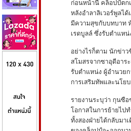
ก่อนหน้านี้ คล็อปป์ตก
หลังอำลาลิเวอร์พูลได้เ
มีความสุขกับบทบาท 
เรดบูลล์ ซึ่งรับตำแหน
อย่างไรก็ตาม นักข่าวชื
8kbet
huaylike หวยไลค์
ufabet
สโมสรจากซาอุดีอาระเบ
รับตำแหน่ง ผู้อำนวยก
การเสริมทัพและนโย
รายงานระบุว่า กุนซือช
โอกาสในการย้ายไปทำง
ทั้งสองฝ่ายได้กลับมาเด
ของคล็อปป์จะออกมาปฏ