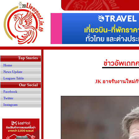
>
Top Stories
Home
News Update
Leagues Table
JK อาจรับงานใหม่กับอ
Our Social
Facebook
Twitter
Instagram