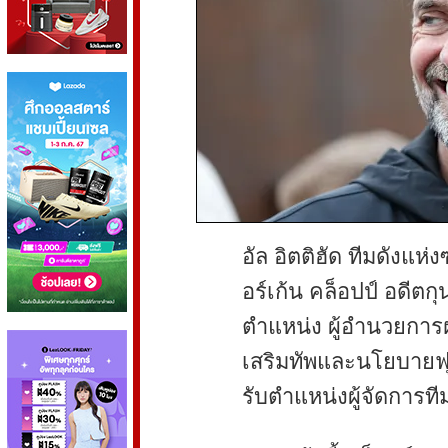
อัล อิตติฮัด ทีมดังแห
อร์เก้น คล็อปป์ อดีตก
ตำแหน่ง ผู้อำนวยการ
เสริมทัพและนโยบาย
รับตำแหน่งผู้จัดการที