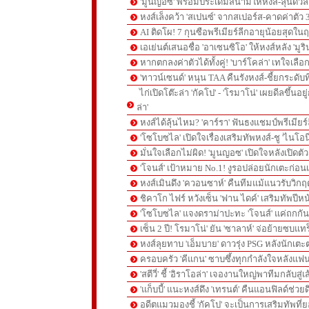
'มูนญอซ' พร้อมประเดิมสนามให้หงส์-ลุ้นด
หงส์เล็งคว้า 'สเปนซ์' จากสเปอร์ส-คาดค่าตัว 
AI ติดโผ! 7 กุนซือพรีเมียร์ลีกอายุน้อยสุดในฤ
เอเย่นต์เสนอชื่อ 'อาเซนซิโอ' ให้หงส์หลัง 'มูร
หากตกลงค่าตัวได้ทั้งคู่! 'บาร์โคล่า' เทใจเลือ
'ทาวน์เซนด์' หนุน TAA คืนรังหงส์-ชี้ยกระดับท
ไก่เปิดโต๊ะล่า 'กัคโป' - 'โรมาโน่' เผยดีลขึ้นอย
ล่า'
หงส์ได้ลุ้นไหม? 'คาร์รา' ฟันธงแชมป์พรีเมียร
'โซโบซไล' เปิดใจเรื่องเสริมทัพหงส์-ชู 'ไนโอ
มั่นใจเลือกไม่ผิด! 'มูนญอซ' เปิดใจหลังเปิดตั
'โจนส์' เป้าหมาย No.1! งูรอปล่อยนักเตะก่อนเ
หงส์เมินดึง 'ควอนซาห์' คืนทีมแม้แนวรับวิกฤต
ชิคาโก ไฟร์ หวังเซ็น 'ฟาน ไดค์' เสริมทัพปีหน
'โซโบซไล' แจงดราม่าปะทะ 'โจนส์' แค่ถกก
เซ็น 2 ปี! โรมาโน่' ยัน 'ซาลาห์' จ่อย้ายซบแ
หงส์ลุยทาบ 'เอ็มบาย' ดาวรุ่ง PSG หลังนักเต
ครอบครัว 'คีแกน' ซาบซึ้งทุกกำลังใจหลังแฟน
'สตีวี่' ชี้ 'อิราโอล่า' เจองานใหญ่พาทีมกลับสู่
'แก็บบี้' แนะหงส์ดึง 'เทรนต์' คืนแอนฟิลด์ช่วยด
อดีตแมวมองชี้ 'กัคโป' จะเป็นการเสริมทัพที่