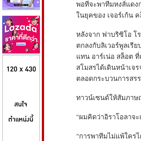
พอที่จะพาทีมหงส์แดง
ในยุคของ เจอร์เก้น ค
หลังจาก ฟาบริซิโอ โร
ตกลงกับลิเวอร์พูลเรี
แทน อาร์เน่อ สล็อต ท
8kbet
huaylike หวยไลค์
ufabet
สโมสรได้เดินหน้าเจรจา
ตลอดกระบวนการสรรหา
ทาวน์เซนด์ให้สัมภาษณ
"ผมคิดว่าอิราโอลาจะเ
"การพาทีมไม่แพ้ใครได้