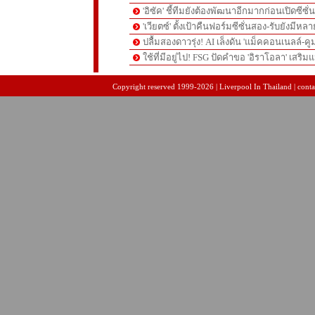
'อิซัค' ชี้ทีมยังต้องพัฒนาอีกมากก่อนเปิดซีซั่
'เวียตซ์' ตั้งเป้าคืนฟอร์มซีซั่นสอง-รับยังมีหล
ปลื้มสองดาวรุ่ง! AI เล็งดัน 'แม็คคอนเนลล์-คู
ใช้ที่มีอยู่ไป! FSG ปัดคำขอ 'อิราโอลา' เสริมแ
pgslot
สล็อตเว็บตรง
สล็อตเว็บตรง
Copyright reserved 1999-2026 | Liverpool In Thailand | contac