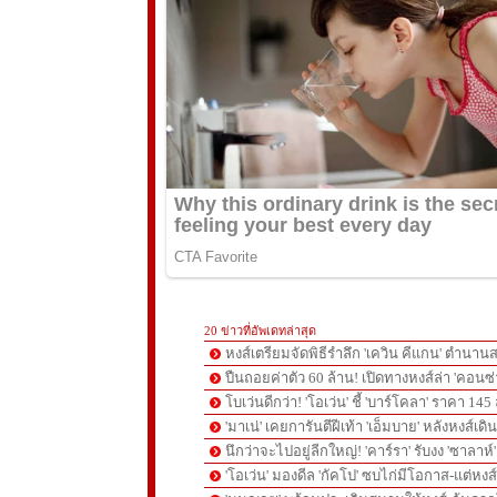
20 ข่าวที่อัพเดทล่าสุด
หงส์เตรียมจัดพิธีรำลึก 'เควิน คีแกน' ตำนานส
ปืนถอยค่าตัว 60 ล้าน! เปิดทางหงส์ล่า 'คอนซ่
โบเว่นดีกว่า! 'โอเว่น' ชี้ 'บาร์โคลา' ราคา 14
'มาเน่' เคยการันตีฝีเท้า 'เอ็มบาย' หลังหงส์เดิ
นึกว่าจะไปอยู่ลีกใหญ่! 'คาร์รา' รับงง 'ซาลา
'โอเว่น' มองดีล 'กัคโป' ซบไก่มีโอกาส-แต่หง