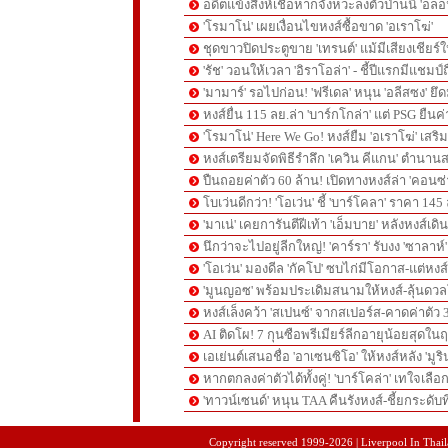
อดีตแข้งสิงห์เชื่อหากจังหวะลงตัวป่านนี้ 'อลอ
'โรมาโน่' เผยเงื่อนไขหงส์ซื้อขาด 'อเราโฆ่'
ชุดขาวปิดประตูขาย 'เทรนต์' แม้มีเสียงเชียร์ใ
'รัช' วอนให้เวลา 'อิราโอล่า' - ชี้ปีแรกมีแชมป์
'มามาร์' รอไปก่อน! 'ฟรีเดล' หนุน 'อลีสซง' ยึด
หงส์ยื่น 115 ลย.ล่า 'บาร์กโกล่า' แต่ PSG ยืนค
'โรมาโน่' Here We Go! หงส์ยืม 'อเราโฆ่' เสริ
หงส์เตรียมจัดพิธีรำลึก 'เควิน คีแกน' ตำนานส
ปืนถอยค่าตัว 60 ล้าน! เปิดทางหงส์ล่า 'คอนซ่
โบเว่นดีกว่า! 'โอเว่น' ชี้ 'บาร์โคลา' ราคา 14
'มาเน่' เคยการันตีฝีเท้า 'เอ็มบาย' หลังหงส์เดิ
นึกว่าจะไปอยู่ลีกใหญ่! 'คาร์รา' รับงง 'ซาลา
'โอเว่น' มองดีล 'กัคโป' ซบไก่มีโอกาส-แต่หง
'มูนญอซ' พร้อมประเดิมสนามให้หงส์-ลุ้นด
หงส์เล็งคว้า 'สเปนซ์' จากสเปอร์ส-คาดค่าตัว 
AI ติดโผ! 7 กุนซือพรีเมียร์ลีกอายุน้อยสุดในฤ
เอเย่นต์เสนอชื่อ 'อาเซนซิโอ' ให้หงส์หลัง 'มูร
หากตกลงค่าตัวได้ทั้งคู่! 'บาร์โคล่า' เทใจเลือ
'ทาวน์เซนด์' หนุน TAA คืนรังหงส์-ชี้ยกระดับท
pgslot
สล็อตเว็บตรง
สล็อตเว็บตรง
Copyright reserved 1999-2026 | Liverpool In Thaila