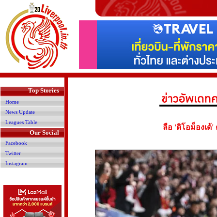
>
Top Stories
Home
News Update
Leagues Table
ลือ 'ดิโอม็องเด้
Our Social
Facebook
Twitter
Instagram