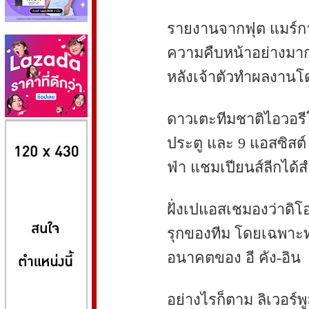
รายงานจากฟุต แมร์กาโต
ความคืบหน้าอย่างมาก
หลังเจ้าตัวทำผลงานโ
ดาวเตะทีมชาติไอวอรี
8kbet
huaylike หวยไลค์
ufabet
ประตู และ 9 แอสซิสต์ ช
ฟ่า แชมเปียนส์ลีกได้ส
ฝั่งเปแอสเชมองว่าดิ
รุกของทีม โดยเฉพาะท
อนาคตของ อี คัง-อิน
อย่างไรก็ตาม ลิเวอร์