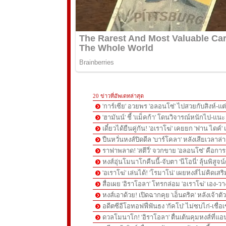
20 ข่าวที่อัพเดทล่าสุด
'การ์เซีย' อวยพร 'อลอนโซ่' ไปสวยกับสิงห์-
'ฮามันน์' ชี้ 'แม็คก้า' โดนวิจารณ์หนักไป-แนะ 
เดี๋ยวได้ยืนคู่กัน! 'อเราโฆ่' เคยยก 'ฟาน ไดค์
ปืนหวั่นหงส์ปิดดีล 'บาร์โคลา' หลังเสียเวลาล่า '
ราฟาพลาด! 'สตีวี่' จวกขาย 'อลอนโซ่' คือก
หงส์อุ่นโมนาโกคืนนี้-จับตา 'นีโอนี่' ลุ้นพิสูจน์
'อเราโฆ่' เล่นได้! 'โรมาโน่' เผยหงส์ไม่คิดเส
สื่อเผย 'อิราโอลา' โทรกล่อม 'อเราโฆ่' เอง-ว
หงส์เอาด้วย! เปิดฉากคุย 'เอ็นดริค' หลังเจ้
อดีตซีอีโอทอฟฟี่ฟันธง 'กัคโป' ไม่ซบไก่-เชื่อเ
ดวลโมนาโก! 'อิราโอลา' ตื่นเต้นคุมหงส์ที่แอน