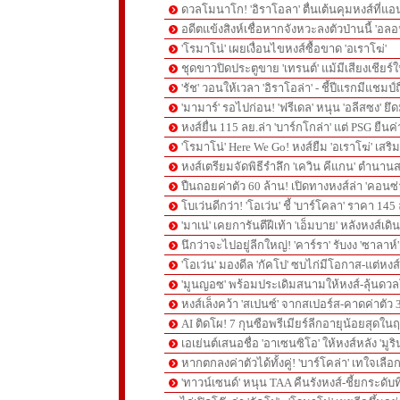
ดวลโมนาโก! 'อิราโอลา' ตื่นเต้นคุมหงส์ที่แอน
อดีตแข้งสิงห์เชื่อหากจังหวะลงตัวป่านนี้ 'อลอ
'โรมาโน่' เผยเงื่อนไขหงส์ซื้อขาด 'อเราโฆ่'
ชุดขาวปิดประตูขาย 'เทรนต์' แม้มีเสียงเชียร์ใ
'รัช' วอนให้เวลา 'อิราโอล่า' - ชี้ปีแรกมีแชมป์
'มามาร์' รอไปก่อน! 'ฟรีเดล' หนุน 'อลีสซง' ยึด
หงส์ยื่น 115 ลย.ล่า 'บาร์กโกล่า' แต่ PSG ยืนค
'โรมาโน่' Here We Go! หงส์ยืม 'อเราโฆ่' เสริ
หงส์เตรียมจัดพิธีรำลึก 'เควิน คีแกน' ตำนานส
ปืนถอยค่าตัว 60 ล้าน! เปิดทางหงส์ล่า 'คอนซ่
โบเว่นดีกว่า! 'โอเว่น' ชี้ 'บาร์โคลา' ราคา 14
'มาเน่' เคยการันตีฝีเท้า 'เอ็มบาย' หลังหงส์เดิ
นึกว่าจะไปอยู่ลีกใหญ่! 'คาร์รา' รับงง 'ซาลา
'โอเว่น' มองดีล 'กัคโป' ซบไก่มีโอกาส-แต่หง
'มูนญอซ' พร้อมประเดิมสนามให้หงส์-ลุ้นด
หงส์เล็งคว้า 'สเปนซ์' จากสเปอร์ส-คาดค่าตัว 
AI ติดโผ! 7 กุนซือพรีเมียร์ลีกอายุน้อยสุดในฤ
เอเย่นต์เสนอชื่อ 'อาเซนซิโอ' ให้หงส์หลัง 'มูร
หากตกลงค่าตัวได้ทั้งคู่! 'บาร์โคล่า' เทใจเลือ
'ทาวน์เซนด์' หนุน TAA คืนรังหงส์-ชี้ยกระดับท