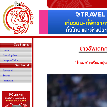
>
Top Stories
Home
News Update
Leagues Table
'โกเมซ' เตรียมอยู่ห
Our Social
Facebook
Twitter
Instagram