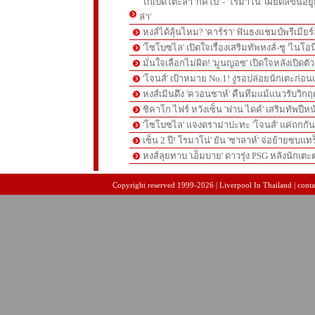
ไก่เปิดโต๊ะล่า 'กัคโป' - 'โรมาโน่' เผยดีลขึ้นอย
ล่า'
หงส์ได้ลุ้นไหม? 'คาร์รา' ฟันธงแชมป์พรีเมียร
'โซโบซไล' เปิดใจเรื่องเสริมทัพหงส์-ชู 'ไนโอ
มั่นใจเลือกไม่ผิด! 'มูนญอซ' เปิดใจหลังเปิดตั
'โจนส์' เป้าหมาย No.1! งูรอปล่อยนักเตะก่อนเ
หงส์เมินดึง 'ควอนซาห์' คืนทีมแม้แนวรับวิกฤต
ชิคาโก ไฟร์ หวังเซ็น 'ฟาน ไดค์' เสริมทัพปีหน
'โซโบซไล' แจงดราม่าปะทะ 'โจนส์' แค่ถกก
เซ็น 2 ปี! โรมาโน่' ยัน 'ซาลาห์' จ่อย้ายซบแ
หงส์ลุยทาบ 'เอ็มบาย' ดาวรุ่ง PSG หลังนักเต
pgslot
สล็อตเว็บตรง
สล็อตเว็บตรง
Copyright reserved 1999-2026 | Liverpool In Thailand | contac