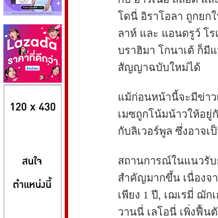
โดนี่ อิราโอลา ถูกยกใ
ลาห์ และ แอนดรูว์ โร
บราฮิมา โกนาเต้ ก็ม
สัญญาฉบับใหม่ได้
8kbet
huaylike หวยไลค์
ufabet
แม้ก่อนหน้านี้จะมีข่
เมซถูกโน้มน้าวให้อยู่
กับลิเวอร์พูล ซึ่งอาจเ
สถานการณ์ในแนวรับย
สำคัญมากขึ้น เนื่องจ
เพียง 1 ปี, เฌเรมี่ ฌ
วานนี่ เลโอนี่ เพิ่งฟื