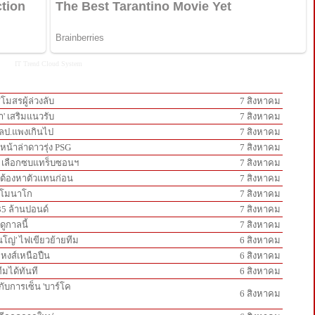
IT Trend
Cloud System
โมสรผู้ล่วงลับ
7 สิงหาคม
า' เสริมแนวรับ
7 สิงหาคม
5 ลป.แพงเกินไป
7 สิงหาคม
นหน้าล่าดาวรุ่ง PSG
7 สิงหาคม
ห์' เลือกซบแทร็บซอนฯ
7 สิงหาคม
ส์ต้องหาตัวแทนก่อน
7 สิงหาคม
วลโมนาโก
7 สิงหาคม
35 ล้านปอนด์
7 สิงหาคม
ดูกาลนี้
7 สิงหาคม
ินโญ่' ไฟเขียวย้ายทีม
6 สิงหาคม
กหงส์เหนือปืน
6 สิงหาคม
ีมได้ทันที
6 สิงหาคม
ู่กับการเซ็น 'บาร์โค
6 สิงหาคม