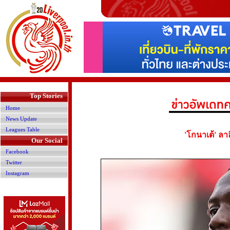
>
Top Stories
Home
News Update
Leagues Table
'โกนาเต้' ลา
Our Social
Facebook
Twitter
Instagram