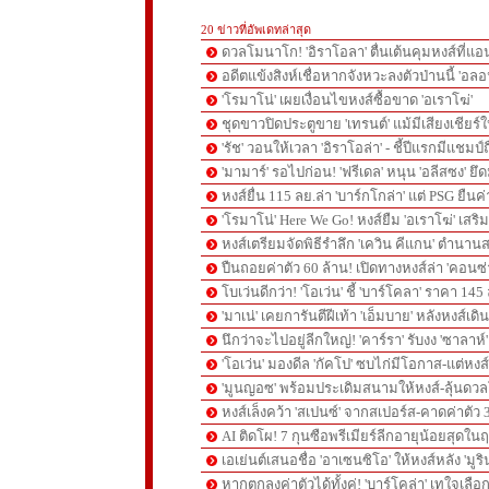
20 ข่าวที่อัพเดทล่าสุด
ดวลโมนาโก! 'อิราโอลา' ตื่นเต้นคุมหงส์ที่แอน
อดีตแข้งสิงห์เชื่อหากจังหวะลงตัวป่านนี้ 'อลอ
'โรมาโน่' เผยเงื่อนไขหงส์ซื้อขาด 'อเราโฆ่'
ชุดขาวปิดประตูขาย 'เทรนต์' แม้มีเสียงเชียร์ใ
'รัช' วอนให้เวลา 'อิราโอล่า' - ชี้ปีแรกมีแชมป์
'มามาร์' รอไปก่อน! 'ฟรีเดล' หนุน 'อลีสซง' ยึด
หงส์ยื่น 115 ลย.ล่า 'บาร์กโกล่า' แต่ PSG ยืนค
'โรมาโน่' Here We Go! หงส์ยืม 'อเราโฆ่' เสริ
หงส์เตรียมจัดพิธีรำลึก 'เควิน คีแกน' ตำนานส
ปืนถอยค่าตัว 60 ล้าน! เปิดทางหงส์ล่า 'คอนซ่
โบเว่นดีกว่า! 'โอเว่น' ชี้ 'บาร์โคลา' ราคา 14
'มาเน่' เคยการันตีฝีเท้า 'เอ็มบาย' หลังหงส์เดิ
นึกว่าจะไปอยู่ลีกใหญ่! 'คาร์รา' รับงง 'ซาลา
'โอเว่น' มองดีล 'กัคโป' ซบไก่มีโอกาส-แต่หง
'มูนญอซ' พร้อมประเดิมสนามให้หงส์-ลุ้นด
หงส์เล็งคว้า 'สเปนซ์' จากสเปอร์ส-คาดค่าตัว 
AI ติดโผ! 7 กุนซือพรีเมียร์ลีกอายุน้อยสุดในฤ
เอเย่นต์เสนอชื่อ 'อาเซนซิโอ' ให้หงส์หลัง 'มูร
หากตกลงค่าตัวได้ทั้งคู่! 'บาร์โคล่า' เทใจเลือ