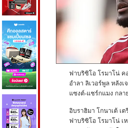
ฟาบริซิโอ โรมาโน่ คอ
อำลา ลิเวอร์พูล หลัง
แซงต์-แชร์กแมง กลายเ
อิบราฮิมา โกนาเต้ เตร
ฟาบริซิโอ โรมาโน่ เห