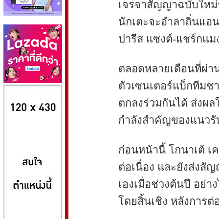
เจรจาสัญญาฉบับใหม่ระ
นักเตะจะอำลาถิ่นแอน
ปารีส แซงต์-แชร์กแมง
ตลอดหลายเดือนที่ผ่านม
ตัวเซนเตอร์แบ็กทีมชา
8kbet
huaylike หวยไลค์
ufabet
ตกลงร่วมกันได้ ส่งผลใ
กำลังสำคัญของแนวรับ
ก่อนหน้านี้ โกนาเต้ เ
ต่อเนื่อง และยังส่งส
เองเมื่อช่วงต้นปี อย่
โดยสิ้นเชิง หลังการต