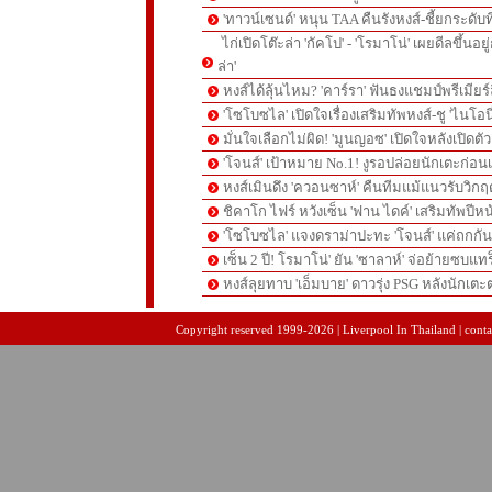
'ทาวน์เซนด์' หนุน TAA คืนรังหงส์-ชี้ยกระดับท
ไก่เปิดโต๊ะล่า 'กัคโป' - 'โรมาโน่' เผยดีลขึ้นอย
ล่า'
หงส์ได้ลุ้นไหม? 'คาร์รา' ฟันธงแชมป์พรีเมียร
'โซโบซไล' เปิดใจเรื่องเสริมทัพหงส์-ชู 'ไนโอ
มั่นใจเลือกไม่ผิด! 'มูนญอซ' เปิดใจหลังเปิดตั
'โจนส์' เป้าหมาย No.1! งูรอปล่อยนักเตะก่อนเ
หงส์เมินดึง 'ควอนซาห์' คืนทีมแม้แนวรับวิกฤต
ชิคาโก ไฟร์ หวังเซ็น 'ฟาน ไดค์' เสริมทัพปีหน
'โซโบซไล' แจงดราม่าปะทะ 'โจนส์' แค่ถกก
เซ็น 2 ปี! โรมาโน่' ยัน 'ซาลาห์' จ่อย้ายซบแ
หงส์ลุยทาบ 'เอ็มบาย' ดาวรุ่ง PSG หลังนักเต
pgslot
สล็อตเว็บตรง
สล็อตเว็บตรง
Copyright reserved 1999-2026 | Liverpool In Thailand | contac