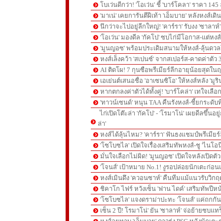
โบเว่นดีกว่า! 'โอเว่น' ชี้ 'บาร์โคลา' ราคา 14
'มาเน่' เคยการันตีฝีเท้า 'เอ็มบาย' หลังหงส์เดิ
นึกว่าจะไปอยู่ลีกใหญ่! 'คาร์รา' รับงง 'ซาลา
'โอเว่น' มองดีล 'กัคโป' ซบไก่มีโอกาส-แต่หง
'มูนญอซ' พร้อมประเดิมสนามให้หงส์-ลุ้นด
หงส์เล็งคว้า 'สเปนซ์' จากสเปอร์ส-คาดค่าตัว 
AI ติดโผ! 7 กุนซือพรีเมียร์ลีกอายุน้อยสุดในฤ
เอเย่นต์เสนอชื่อ 'อาเซนซิโอ' ให้หงส์หลัง 'มูร
หากตกลงค่าตัวได้ทั้งคู่! 'บาร์โคล่า' เทใจเลือ
'ทาวน์เซนด์' หนุน TAA คืนรังหงส์-ชี้ยกระดับท
ไก่เปิดโต๊ะล่า 'กัคโป' - 'โรมาโน่' เผยดีลขึ้นอย
ล่า'
หงส์ได้ลุ้นไหม? 'คาร์รา' ฟันธงแชมป์พรีเมียร
'โซโบซไล' เปิดใจเรื่องเสริมทัพหงส์-ชู 'ไนโอ
มั่นใจเลือกไม่ผิด! 'มูนญอซ' เปิดใจหลังเปิดตั
'โจนส์' เป้าหมาย No.1! งูรอปล่อยนักเตะก่อนเ
หงส์เมินดึง 'ควอนซาห์' คืนทีมแม้แนวรับวิกฤต
ชิคาโก ไฟร์ หวังเซ็น 'ฟาน ไดค์' เสริมทัพปีหน
'โซโบซไล' แจงดราม่าปะทะ 'โจนส์' แค่ถกก
เซ็น 2 ปี! โรมาโน่' ยัน 'ซาลาห์' จ่อย้ายซบแ