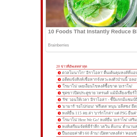
20 ข่าวที่อัพเดทล่าสุด
ดวลโมนาโก! 'อิราโอลา' ตื่นเต้นคุมหงส์ที่แอน
อดีตแข้งสิงห์เชื่อหากจังหวะลงตัวป่านนี้ 'อลอ
'โรมาโน่' เผยเงื่อนไขหงส์ซื้อขาด 'อเราโฆ่'
ชุดขาวปิดประตูขาย 'เทรนต์' แม้มีเสียงเชียร์ใ
'รัช' วอนให้เวลา 'อิราโอล่า' - ชี้ปีแรกมีแชมป์
'มามาร์' รอไปก่อน! 'ฟรีเดล' หนุน 'อลีสซง' ยึด
หงส์ยื่น 115 ลย.ล่า 'บาร์กโกล่า' แต่ PSG ยืนค
'โรมาโน่' Here We Go! หงส์ยืม 'อเราโฆ่' เสริ
หงส์เตรียมจัดพิธีรำลึก 'เควิน คีแกน' ตำนานส
ปืนถอยค่าตัว 60 ล้าน! เปิดทางหงส์ล่า 'คอนซ่