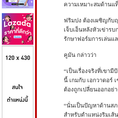
ความเหมาะสมด้านแท็ก
ฟริมปง ต้องเผชิญกับ
เจ็บเอ็นหลังหัวเข่ารบ
รักษาฟอร์มการเล่นแ
8kbet
huaylike หวยไลค์
ufabet
คูมัน กล่าวว่า
“เป็นเรื่องจริงที่เขา
นี้ เกมกับ เอกวาดอร์ 
ต้องถูกเปลี่ยนออกอย่า
“นั่นเป็นปัญหาด้านสภา
สำหรับตำแหน่งริมเส้นฝ