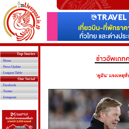
>
Top Stories
Home
News Update
Leagues Table
'คูมัน' แจงเหตุห
Our Social
Facebook
Twitter
Instagram