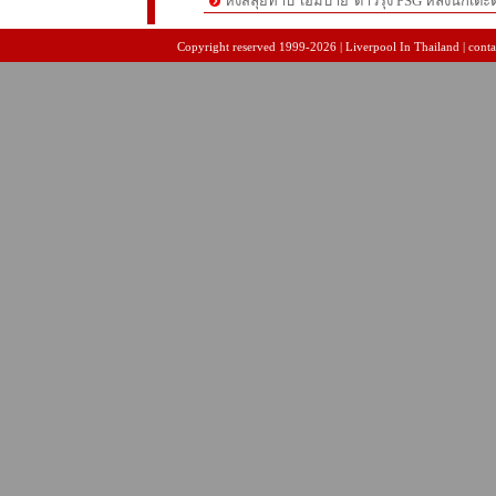
หงส์ลุยทาบ 'เอ็มบาย' ดาวรุ่ง PSG หลังนักเต
pgslot
สล็อตเว็บตรง
สล็อตเว็บตรง
Copyright reserved 1999-2026 | Liverpool In Thailand | contac