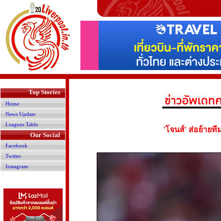
>
Top Stories
Home
News Update
Leagues Table
'โจนส์' ส่อย้ายท
Our Social
Facebook
Twitter
Instagram