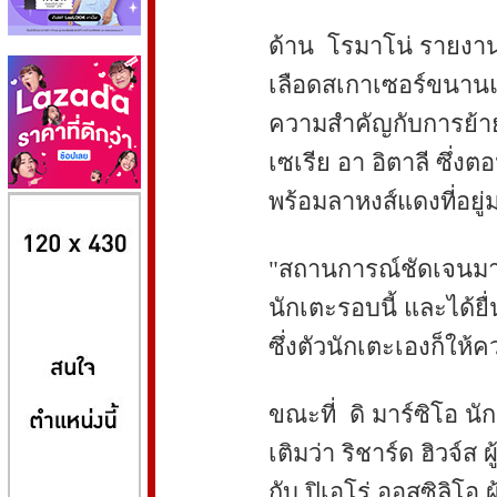
ด้าน โรมาโน่ รายงานว
เลือดสเกาเซอร์ขนานแท้
ความสำคัญกับการย้ายไ
เซเรีย อา อิตาลี ซึ่งตอ
พร้อมลาหงส์แดงที่อยู่
8kbet
huaylike หวยไลค์
ufabet
"สถานการณ์ชัดเจนมา
นักเตะรอบนี้ และได้ยื่
ซึ่งตัวนักเตะเองก็ให้
ขณะที่ ดิ มาร์ซิโอ นั
เติมว่า ริชาร์ด ฮิวจ์ส
กับ ปิเอโร่ ออสซิลิโอ