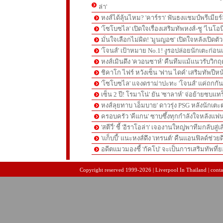
ล่า'
หงส์ได้ลุ้นไหม? 'คาร์รา' ฟันธงแชมป์พรีเมียร
'โซโบซไล' เปิดใจเรื่องเสริมทัพหงส์-ชู 'ไนโอ
มั่นใจเลือกไม่ผิด! 'มูนญอซ' เปิดใจหลังเปิดตั
'โจนส์' เป้าหมาย No.1! งูรอปล่อยนักเตะก่อนเ
หงส์เมินดึง 'ควอนซาห์' คืนทีมแม้แนวรับวิกฤต
ชิคาโก ไฟร์ หวังเซ็น 'ฟาน ไดค์' เสริมทัพปีหน
'โซโบซไล' แจงดราม่าปะทะ 'โจนส์' แค่ถกก
เซ็น 2 ปี! โรมาโน่' ยัน 'ซาลาห์' จ่อย้ายซบแ
หงส์ลุยทาบ 'เอ็มบาย' ดาวรุ่ง PSG หลังนักเต
ครอบครัว 'คีแกน' ซาบซึ้งทุกกำลังใจหลังแฟน
'สตีวี่' ชี้ 'อิราโอล่า' เจองานใหญ่พาทีมกลับสู่
'แก็บบี้' แนะหงส์ดึง 'เทรนต์' คืนแอนฟิลด์ช่วยด
อดีตแมวมองชี้ 'กัคโป' จะเป็นการเสริมทัพที่
pgslot
สล็อตเว็บตรง
สล็อตเว็บตรง
Copyright reserved 1999-2026 | Liverpool In Thailand | contac