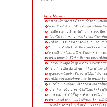
20 ข่าวที่อัพเดทล่าสุด
'รัช' วอนให้เวลา 'อิราโอล่า' - ชี้ปีแรกมีแชมป์
'มามาร์' รอไปก่อน! 'ฟรีเดล' หนุน 'อลีสซง' ยึด
หงส์ยื่น 115 ลย.ล่า 'บาร์กโกล่า' แต่ PSG ยืนค
'โรมาโน่' Here We Go! หงส์ยืม 'อเราโฆ่' เสริ
หงส์เตรียมจัดพิธีรำลึก 'เควิน คีแกน' ตำนานส
ปืนถอยค่าตัว 60 ล้าน! เปิดทางหงส์ล่า 'คอนซ่
โบเว่นดีกว่า! 'โอเว่น' ชี้ 'บาร์โคลา' ราคา 14
'มาเน่' เคยการันตีฝีเท้า 'เอ็มบาย' หลังหงส์เดิ
นึกว่าจะไปอยู่ลีกใหญ่! 'คาร์รา' รับงง 'ซาลา
'โอเว่น' มองดีล 'กัคโป' ซบไก่มีโอกาส-แต่หง
'มูนญอซ' พร้อมประเดิมสนามให้หงส์-ลุ้นด
หงส์เล็งคว้า 'สเปนซ์' จากสเปอร์ส-คาดค่าตัว 
AI ติดโผ! 7 กุนซือพรีเมียร์ลีกอายุน้อยสุดในฤ
เอเย่นต์เสนอชื่อ 'อาเซนซิโอ' ให้หงส์หลัง 'มูร
หากตกลงค่าตัวได้ทั้งคู่! 'บาร์โคล่า' เทใจเลือ
'ทาวน์เซนด์' หนุน TAA คืนรังหงส์-ชี้ยกระดับท
ไก่เปิดโต๊ะล่า 'กัคโป' - 'โรมาโน่' เผยดีลขึ้นอย