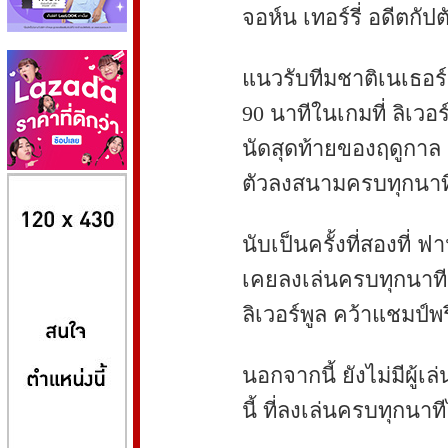
จอห์น เทอร์รี่ อดีตกัป
แนวรับทีมชาติเนเธอร์แ
90 นาทีในเกมที่ ลิเวอ
นัดสุดท้ายของฤดูกาล เม
8kbet
huaylike หวยไลค์
ufabet
ตัวลงสนามครบทุกนาทีใน
นับเป็นครั้งที่สองที่ ฟ
เคยลงเล่นครบทุกนาทีมา
ลิเวอร์พูล คว้าแชมป์พร
นอกจากนี้ ยังไม่มีผู้เ
นี้ ที่ลงเล่นครบทุกนาท