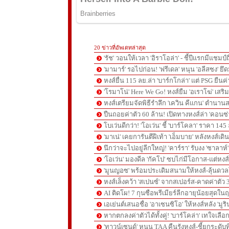
20 ข่าวที่อัพเดทล่าสุด
'รัช' วอนให้เวลา 'อิราโอล่า' - ชี้ปีแรกมีแชมป์
'มามาร์' รอไปก่อน! 'ฟรีเดล' หนุน 'อลีสซง' ยึด
หงส์ยื่น 115 ลย.ล่า 'บาร์กโกล่า' แต่ PSG ยืนค
'โรมาโน่' Here We Go! หงส์ยืม 'อเราโฆ่' เสริ
หงส์เตรียมจัดพิธีรำลึก 'เควิน คีแกน' ตำนานส
ปืนถอยค่าตัว 60 ล้าน! เปิดทางหงส์ล่า 'คอนซ่
โบเว่นดีกว่า! 'โอเว่น' ชี้ 'บาร์โคลา' ราคา 14
'มาเน่' เคยการันตีฝีเท้า 'เอ็มบาย' หลังหงส์เดิ
นึกว่าจะไปอยู่ลีกใหญ่! 'คาร์รา' รับงง 'ซาลา
'โอเว่น' มองดีล 'กัคโป' ซบไก่มีโอกาส-แต่หง
'มูนญอซ' พร้อมประเดิมสนามให้หงส์-ลุ้นด
หงส์เล็งคว้า 'สเปนซ์' จากสเปอร์ส-คาดค่าตัว 
AI ติดโผ! 7 กุนซือพรีเมียร์ลีกอายุน้อยสุดในฤ
เอเย่นต์เสนอชื่อ 'อาเซนซิโอ' ให้หงส์หลัง 'มูร
หากตกลงค่าตัวได้ทั้งคู่! 'บาร์โคล่า' เทใจเลือ
'ทาวน์เซนด์' หนุน TAA คืนรังหงส์-ชี้ยกระดับท