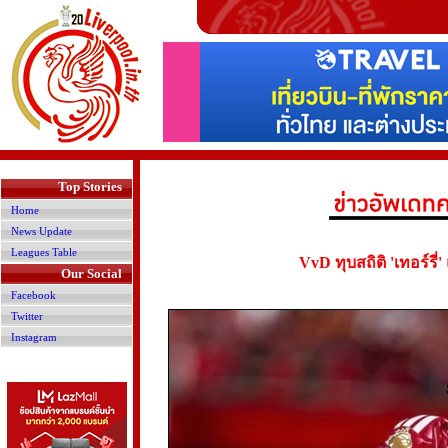
>
Top Stories
Home
News Update
Leagues Table
VvD ทุบสถิติ 'เทอร์รี
Our Social
Facebook
Twitter
Instagram