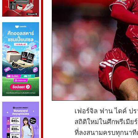
เฟอร์จิล ฟาน ไดค์ ปรา
สถิติใหม่ในศึกพรีเมียร
ที่ลงสนามครบทุกนาทีต