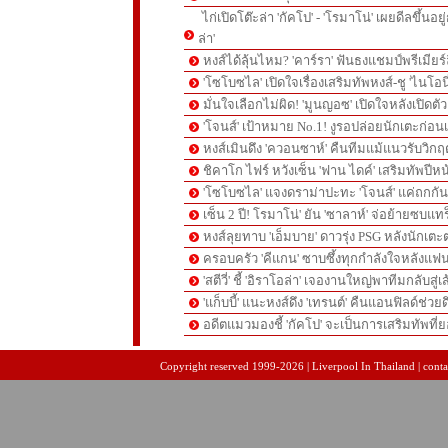
ไก่เปิดโต๊ะล่า 'กัคโป' - 'โรมาโน่' เผยดีลขึ้นอย
ล่า'
หงส์ได้ลุ้นไหม? 'คาร์รา' ฟันธงแชมป์พรีเมียร
'โซโบซไล' เปิดใจเรื่องเสริมทัพหงส์-ชู 'ไนโอ
มั่นใจเลือกไม่ผิด! 'มูนญอซ' เปิดใจหลังเปิดตั
'โจนส์' เป้าหมาย No.1! งูรอปล่อยนักเตะก่อนเ
หงส์เมินดึง 'ควอนซาห์' คืนทีมแม้แนวรับวิกฤต
ชิคาโก ไฟร์ หวังเซ็น 'ฟาน ไดค์' เสริมทัพปีหน
'โซโบซไล' แจงดราม่าปะทะ 'โจนส์' แค่ถกก
เซ็น 2 ปี! โรมาโน่' ยัน 'ซาลาห์' จ่อย้ายซบแ
หงส์ลุยทาบ 'เอ็มบาย' ดาวรุ่ง PSG หลังนักเต
ครอบครัว 'คีแกน' ซาบซึ้งทุกกำลังใจหลังแฟน
'สตีวี่' ชี้ 'อิราโอล่า' เจองานใหญ่พาทีมกลับสู่
'แก็บบี้' แนะหงส์ดึง 'เทรนต์' คืนแอนฟิลด์ช่วยด
อดีตแมวมองชี้ 'กัคโป' จะเป็นการเสริมทัพที่
pgslot
สล็อตเว็บตรง
สล็อตเว็บตรง
Copyright reserved 1999-2026 | Liverpool In Thailand | contac