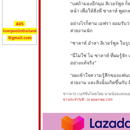
“แต่ถ้ามองอีกมุม ลิเวอร์พูล ก
หน้า เพื่อให้สิ่งที่ ซาลาห์ พูดก
อย่างไรก็ตาม เอฟรา ยอมรับว
สวยงามนัก
“ซาลาห์ อำลา ลิเวอร์พูล ในรูปแ
“นี่ไม่ใช่ โม ซาลาห์ ที่ผมรู้จ
อย่างแท้จริง”
“ผมเข้าใจความรู้สึกของแฟนบ
สวยงาม และสิ่งนั้นเกิดขึ้นกับ
ข่าวจาก เวอร์ชั่นไทยโดย นายน้อยแห่งแอนฟ
ข่าวประจำวันที่ : 26 พฤษภาคม 2569