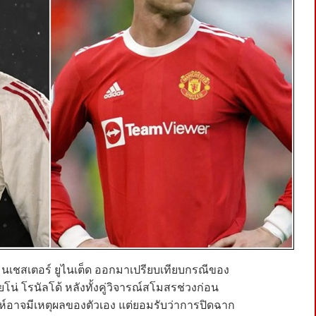
นเชสเตอร์ ยูไนเต็ด ออกมาเปรียบเทียบกรณีของ
โน่ โรนัลโด้ หลังทั้งคู่วิจารณ์สโมสรช่วงก่อน
ห์อาจมีเหตุผลของตัวเอง แต่ยอมรับว่าการปิดฉาก