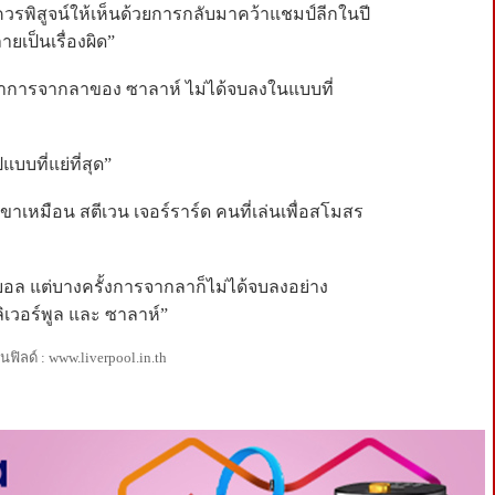
็ควรพิสูจน์ให้เห็นด้วยการกลับมาคว้าแชมป์ลีกในปี
ลายเป็นเรื่องผิด”
่าการจากลาของ ซาลาห์ ไม่ได้จบลงในแบบที่
บบที่แย่ที่สุด”
ัก เขาเหมือน สตีเวน เจอร์ราร์ด คนที่เล่นเพื่อสโมสร
อล แต่บางครั้งการจากลาก็ไม่ได้จบลงอย่าง
 ลิเวอร์พูล และ ซาลาห์”
ิลด์ : www.liverpool.in.th