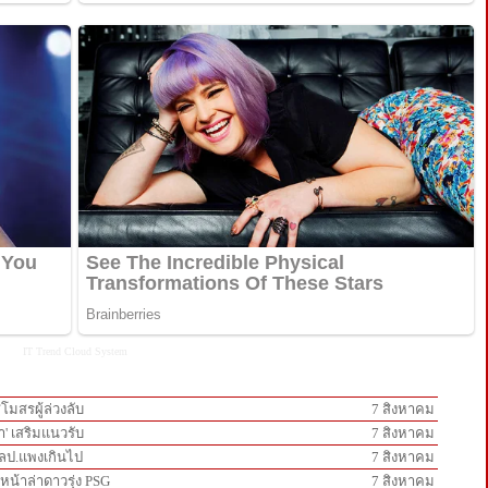
IT Trend
Cloud System
โมสรผู้ล่วงลับ
7 สิงหาคม
า' เสริมแนวรับ
7 สิงหาคม
5 ลป.แพงเกินไป
7 สิงหาคม
นหน้าล่าดาวรุ่ง PSG
7 สิงหาคม