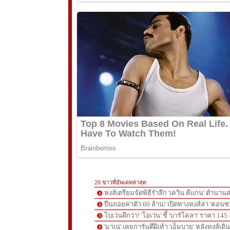
20 ข่าวที่อัพเดทล่าสุด
หงส์เตรียมจัดพิธีรำลึก 'เควิน คีแกน' ตำนานส
ปืนถอยค่าตัว 60 ล้าน! เปิดทางหงส์ล่า 'คอนซ่
โบเว่นดีกว่า! 'โอเว่น' ชี้ 'บาร์โคลา' ราคา 14
'มาเน่' เคยการันตีฝีเท้า 'เอ็มบาย' หลังหงส์เดิ