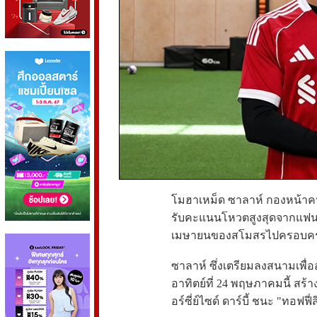
โมฮาเหม็ด ซาลาห์ กองหน้าคนส
รับคะแนนโหวตสูงสุดจากแฟนบ
เมษายนของสโมสรไปครอบค
ซาลาห์ ซึ่งเตรียมลงสนามเพื่
อาทิตย์ที่ 24 พฤษภาคมนี้ สร้
อร์ซี่ย์ไซด์ ดาร์บี้ ชนะ "ทอฟฟี่