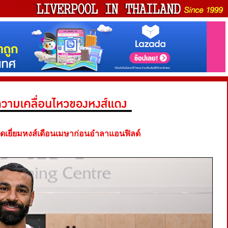
อดเยี่ยมหงส์เดือนเมษาก่อนอำลาแอนฟิลด์