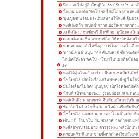
นึกว่าจะไปอยู่ลีกใหญ่! 'คาร์รา' รับงง 'ซาลา
'โอเว่น' มองดีล 'กัคโป' ซบไก่มีโอกาส-แต่หง
'มูนญอซ' พร้อมประเดิมสนามให้หงส์-ลุ้นด
หงส์เล็งคว้า 'สเปนซ์' จากสเปอร์ส-คาดค่าตัว 
AI ติดโผ! 7 กุนซือพรีเมียร์ลีกอายุน้อยสุดในฤ
เอเย่นต์เสนอชื่อ 'อาเซนซิโอ' ให้หงส์หลัง 'มูร
หากตกลงค่าตัวได้ทั้งคู่! 'บาร์โคล่า' เทใจเลือ
'ทาวน์เซนด์' หนุน TAA คืนรังหงส์-ชี้ยกระดับท
ไก่เปิดโต๊ะล่า 'กัคโป' - 'โรมาโน่' เผยดีลขึ้นอย
ล่า'
หงส์ได้ลุ้นไหม? 'คาร์รา' ฟันธงแชมป์พรีเมียร
'โซโบซไล' เปิดใจเรื่องเสริมทัพหงส์-ชู 'ไนโอ
มั่นใจเลือกไม่ผิด! 'มูนญอซ' เปิดใจหลังเปิดตั
'โจนส์' เป้าหมาย No.1! งูรอปล่อยนักเตะก่อนเ
หงส์เมินดึง 'ควอนซาห์' คืนทีมแม้แนวรับวิกฤต
ชิคาโก ไฟร์ หวังเซ็น 'ฟาน ไดค์' เสริมทัพปีหน
'โซโบซไล' แจงดราม่าปะทะ 'โจนส์' แค่ถกก
เซ็น 2 ปี! โรมาโน่' ยัน 'ซาลาห์' จ่อย้ายซบแ
หงส์ลุยทาบ 'เอ็มบาย' ดาวรุ่ง PSG หลังนักเต
ครอบครัว 'คีแกน' ซาบซึ้งทุกกำลังใจหลังแฟน