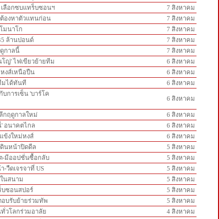
ห์' เลือกซบแทร็บซอนฯ
7 สิงหาคม
ส์ต้องหาตัวแทนก่อน
7 สิงหาคม
วลโมนาโก
7 สิงหาคม
35 ล้านปอนด์
7 สิงหาคม
ดูกาลนี้
7 สิงหาคม
ินโญ่' ไฟเขียวย้ายทีม
6 สิงหาคม
กหงส์เหนือปืน
6 สิงหาคม
ีมได้ทันที
6 สิงหาคม
ู่กับการเซ็น 'บาร์โค
6 สิงหาคม
์ลีกฤดูกาลใหม่
6 สิงหาคม
นี่' อนาคตไกล
6 สิงหาคม
วแข้งใหม่หงส์
6 สิงหาคม
ดินหน้าปิดดีล
5 สิงหาคม
-มีออปชั่นซื้อกลับ
5 สิงหาคม
้า-วืดเจรจาที่ US
5 สิงหาคม
ันในสนาม
5 สิงหาคม
ทร็บซอนสปอร์
5 สิงหาคม
ะตอบรับย้ายร่วมทัพ
5 สิงหาคม
ทั่วโลกร่วมอาลัย
4 สิงหาคม