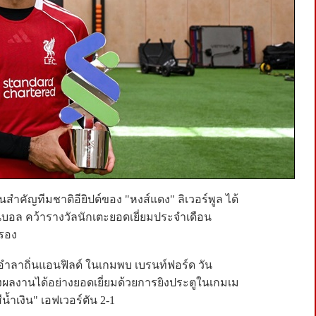
ำคัญทีมชาติอียิปต์ของ "หงส์แดง" ลิเวอร์พูล ได้
อล คว้ารางวัลนักเตะยอดเยี่ยมประจำเดือน
รอง
ออำลาถิ่นแอนฟิลด์ ในเกมพบ เบรนท์ฟอร์ด วัน
างผลงานได้อย่างยอดเยี่ยมด้วยการยิงประตูในเกมเม
สีน้ำเงิน" เอฟเวอร์ตัน 2-1