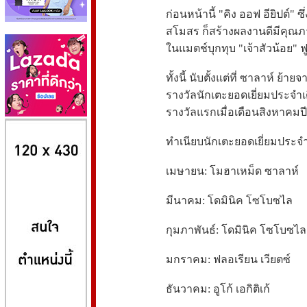
ก่อนหน้านี้ "คิง ออฟ อียิปต์"
สโมสร ก็สร้างผลงานดีมีคุณภ
ในแมตช์บุกทุบ "เจ้าสัวน้อย" 
ทั้งนี้ นับตั้งแต่ที่ ซาลาห์ ย
รางวัลนักเตะยอดเยี่ยมประจำเด
รางวัลแรกเมื่อเดือนสิงหาคมปีนั
8kbet
huaylike หวยไลค์
ufabet
ทำเนียบนักเตะยอดเยี่ยมประจำเ
เมษายน: โมฮาเหม็ด ซาลาห์
มีนาคม: โดมินิค โซโบซไล
กุมภาพันธ์: โดมินิค โซโบซไล
มกราคม: ฟลอเรียน เวียตซ์
ธันวาคม: อูโก้ เอกิติเก้