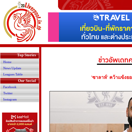
>
Top Stories
Home
News Update
Leagues Table
'ซาลาห์' คว้าแข้งย
Our Social
Facebook
Twitter
Instagram