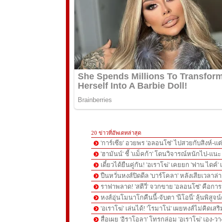
20 ข่าวที่อัพเดทล่าสุด
'การ์เซีย' อวยพร 'อลอนโซ่' ไปสวยกับสิงห์-
'ฮามันน์' ชี้ 'แม็คก้า' โดนวิจารณ์หนักไป-แนะ 
เดี๋ยวได้ยืนคู่กัน! 'อเราโฆ่' เคยยก 'ฟาน ไดค์
ปืนหวั่นหงส์ปิดดีล 'บาร์โคลา' หลังเสียเวลาล่า '
ราฟาพลาด! 'สตีวี่' จวกขาย 'อลอนโซ่' คือก
หงส์อุ่นโมนาโกคืนนี้-จับตา 'นีโอนี่' ลุ้นพิสูจน์
'อเราโฆ่' เล่นได้! 'โรมาโน่' เผยหงส์ไม่คิดเส
สื่อเผย 'อิราโอลา' โทรกล่อม 'อเราโฆ่' เอง-ว