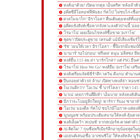
หงส์เอาด้วย! เปิดฉากคุย 'เอ็นดริค' หลังเจ้
อดีตซีอีโอทอฟฟี่ฟันธง 'กัคโป' ไม่ซบไก่-เชื่อเ
ดวลโมนาโก! 'อิราโอลา' ตื่นเต้นคุมหงส์ที่แอน
อดีตแข้งสิงห์เชื่อหากจังหวะลงตัวป่านนี้ 'อลอ
'โรมาโน่' เผยเงื่อนไขหงส์ซื้อขาด 'อเราโฆ่'
ชุดขาวปิดประตูขาย 'เทรนต์' แม้มีเสียงเชียร์ใ
'รัช' วอนให้เวลา 'อิราโอล่า' - ชี้ปีแรกมีแชมป์
'มามาร์' รอไปก่อน! 'ฟรีเดล' หนุน 'อลีสซง' ยึด
หงส์ยื่น 115 ลย.ล่า 'บาร์กโกล่า' แต่ PSG ยืนค
'โรมาโน่' Here We Go! หงส์ยืม 'อเราโฆ่' เสริ
หงส์เตรียมจัดพิธีรำลึก 'เควิน คีแกน' ตำนานส
ปืนถอยค่าตัว 60 ล้าน! เปิดทางหงส์ล่า 'คอนซ่
โบเว่นดีกว่า! 'โอเว่น' ชี้ 'บาร์โคลา' ราคา 14
'มาเน่' เคยการันตีฝีเท้า 'เอ็มบาย' หลังหงส์เดิ
นึกว่าจะไปอยู่ลีกใหญ่! 'คาร์รา' รับงง 'ซาลา
'โอเว่น' มองดีล 'กัคโป' ซบไก่มีโอกาส-แต่หง
'มูนญอซ' พร้อมประเดิมสนามให้หงส์-ลุ้นด
หงส์เล็งคว้า 'สเปนซ์' จากสเปอร์ส-คาดค่าตัว 
AI ติดโผ! 7 กุนซือพรีเมียร์ลีกอายุน้อยสุดในฤ
เอเย่นต์เสนอชื่อ 'อาเซนซิโอ' ให้หงส์หลัง 'มูร