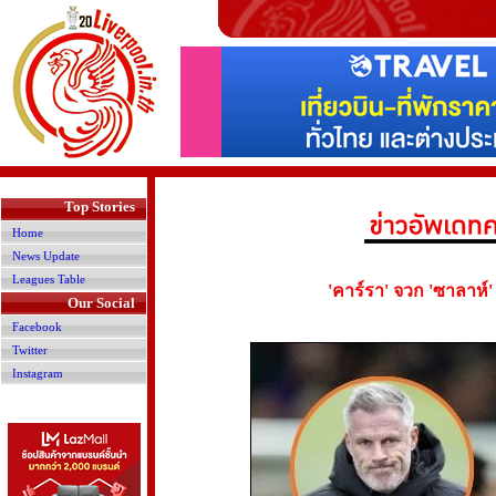
>
Top Stories
Home
News Update
Leagues Table
'คาร์รา' จวก 'ซาลาห์' 
Our Social
Facebook
Twitter
Instagram