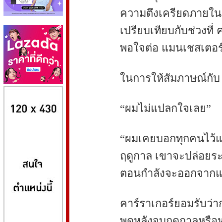
ความตึงเครียดภายใน
เปรียบเทียบกับช่วงที่
พอใจต่อ แมนเชสเตอร์
ในการให้สัมภาษณ์กับ 
8kbet
huaylike หวยไลค์
ufabet
“ผมไม่แปลกใจเลย”
“ผมเคยบอกทุกคนไว้แล้
ฤดูกาล เขาจะปล่อยระเบ
ตอนกำลังจะออกจากแม
คาร์ราเกอร์ยอมรับว่า
พูดหลังจบฤดูกาลหรือ