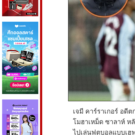
เจมี คาร์ราเกอร์ อดี
โมฮาเหม็ด ซาลาห์ หลั
ไปเล่นฟุตบอลแบบเฮฟว