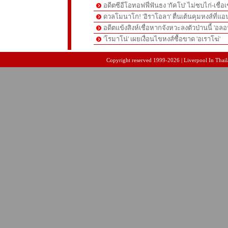
อดีตซีอีโอทอฟฟี่ฟันธง 'กัคโป' ไม่ซบไก่-เชื่อเ
ดวลโมนาโก! 'อิราโอลา' ตื่นเต้นคุมหงส์ที่แอน
อดีตแข้งสิงห์เชื่อหากจังหวะลงตัวป่านนี้ 'อลอ
'โรมาโน่' เผยเงื่อนไขหงส์ซื้อขาด 'อเราโฆ่'
pgslot
สล็อตเว็บตรง
สล็อตเว็บตรง
Copyright reserved 1999-2026 | Liverpool In Thaila