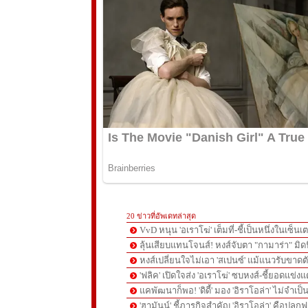
20 ข่าวที่อัพเดทล่าสุด
VvD หนุน 'อเราโฆ่' เต็มที่-ชี้เป็นหนึ่งในเซ็นเ
ลุ้นเสียบแทนโจนส์! หงส์จับตา "กามาร่า" มิ
หงส์เปลี่ยนใจไม่เอา 'สเปนซ์' แม้แนวรับขาดต
'ฟลิค' เปิดใจส่ง 'อเราโฆ่' ซบหงส์-ชี้ยอดแข่ง
แคพัฒนาก็พอ! 'ดิดี้' มอง 'อิราโอล่า' ไม่จำเป
'ฮามันน์' ชี้ภารกิจสำคัญ 'อิราโอล่า' คือปลุกฟอร