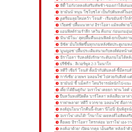
'ดิดี้' ไม่กังวลหงส์เสริมทัพช้า-ของเก่าได้เล่น
'ฮามันน์' หนุน 'โซโบซไล' เป็นกัปตันหงส์ใน
งูเตรียมลุยใหม่คว้า 'โจนส์' - เริ่มขยับเข้าใก
'เวียตซ์' ปลื้มแนวทาง' อิราโอลา แม้หงส์พ่า
แอนฟิลด์ร่วมรำลึก 'เควิน คีแกน' ก่อนเกมอุ่
'มินามิโนะ' สุดปลื้มคืนแอนฟิลด์-ยกเป็นสถาน
'อิซัค' มั่นใจฟิตขึ้นทุกเกมหลังซัดประตูเกม
'มูนญอซ' ปลื้มประเดิมสนามกับหงส์ต่อหน้าเ
'อิราโอลา' รับหงส์ยังรักษาระดับเกมไม่ได้หล
ปรีซีซั่น : ลิเวอร์พูล 2-3 โมนาโก
'สตีวี่' เชียร์ 'โจนส์' ตั้งเป้ากัปตันหงส์-ชี้มี
'การ์เซีย' อวยพร 'อลอนโซ่' ไปสวยกับสิงห์-
'ฮามันน์' ชี้ 'แม็คก้า' โดนวิจารณ์หนักไป-แนะ 
เดี๋ยวได้ยืนคู่กัน! 'อเราโฆ่' เคยยก 'ฟาน ไดค์
ปืนหวั่นหงส์ปิดดีล 'บาร์โคลา' หลังเสียเวลาล่า '
ราฟาพลาด! 'สตีวี่' จวกขาย 'อลอนโซ่' คือก
หงส์อุ่นโมนาโกคืนนี้-จับตา 'นีโอนี่' ลุ้นพิสูจน์
'อเราโฆ่' เล่นได้! 'โรมาโน่' เผยหงส์ไม่คิดเส
สื่อเผย 'อิราโอลา' โทรกล่อม 'อเราโฆ่' เอง-ว
หงส์เอาด้วย! เปิดฉากคุย 'เอ็นดริค' หลังเจ้