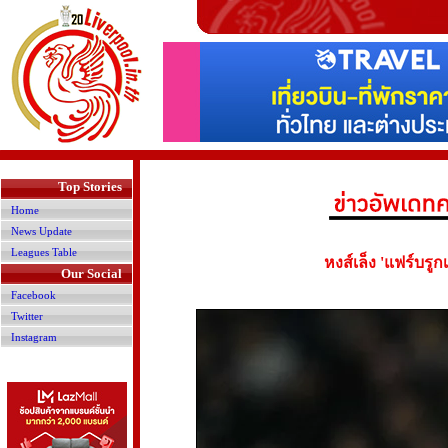
>
Top Stories
Home
News Update
Leagues Table
หงส์เล็ง 'แฟร์บรูก
Our Social
Facebook
Twitter
Instagram