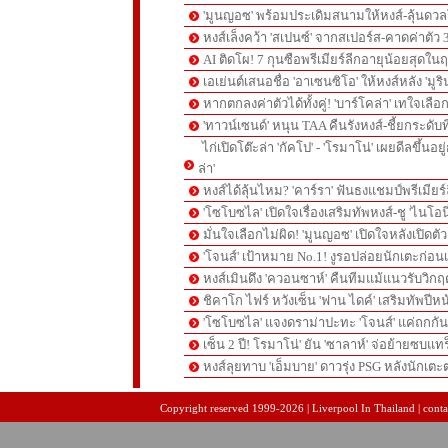
'มูนญอซ' พร้อมประเดิมสนามให้หงส์-ลุ้นด
หงส์เล็งคว้า 'สเปนซ์' จากสเปอร์ส-คาดค่าตัว 
AI ติดโผ! 7 กุนซือพรีเมียร์ลีกอายุน้อยสุดในฤ
เอเย่นต์เสนอชื่อ 'อาเซนซิโอ' ให้หงส์หลัง 'มูร
หากตกลงค่าตัวได้ทั้งคู่! 'บาร์โคล่า' เทใจเลือ
'ทาวน์เซนด์' หนุน TAA คืนรังหงส์-ชี้ยกระดับท
ไก่เปิดโต๊ะล่า 'กัคโป' - 'โรมาโน่' เผยดีลขึ้นอย
ล่า'
หงส์ได้ลุ้นไหม? 'คาร์รา' ฟันธงแชมป์พรีเมียร
'โซโบซไล' เปิดใจเรื่องเสริมทัพหงส์-ชู 'ไนโอ
มั่นใจเลือกไม่ผิด! 'มูนญอซ' เปิดใจหลังเปิดตั
'โจนส์' เป้าหมาย No.1! งูรอปล่อยนักเตะก่อนเ
หงส์เมินดึง 'ควอนซาห์' คืนทีมแม้แนวรับวิกฤต
ชิคาโก ไฟร์ หวังเซ็น 'ฟาน ไดค์' เสริมทัพปีหน
'โซโบซไล' แจงดราม่าปะทะ 'โจนส์' แค่ถกก
เซ็น 2 ปี! โรมาโน่' ยัน 'ซาลาห์' จ่อย้ายซบแ
หงส์ลุยทาบ 'เอ็มบาย' ดาวรุ่ง PSG หลังนักเต
pgslot
สล็อตเว็บตรง
สล็อตเว็บตรง
Copyright reserved 1999-2026 | Liverpool In Thailand | contac