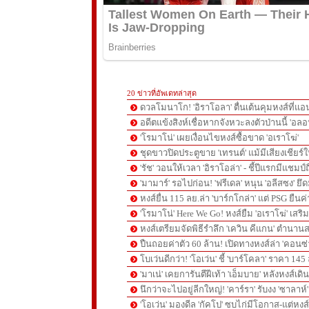
20 ข่าวที่อัพเดทล่าสุด
ดวลโมนาโก! 'อิราโอลา' ตื่นเต้นคุมหงส์ที่แอน
อดีตแข้งสิงห์เชื่อหากจังหวะลงตัวป่านนี้ 'อลอ
'โรมาโน่' เผยเงื่อนไขหงส์ซื้อขาด 'อเราโฆ่'
ชุดขาวปิดประตูขาย 'เทรนต์' แม้มีเสียงเชียร์ใ
'รัช' วอนให้เวลา 'อิราโอล่า' - ชี้ปีแรกมีแชมป์
'มามาร์' รอไปก่อน! 'ฟรีเดล' หนุน 'อลีสซง' ยึด
หงส์ยื่น 115 ลย.ล่า 'บาร์กโกล่า' แต่ PSG ยืนค
'โรมาโน่' Here We Go! หงส์ยืม 'อเราโฆ่' เสริ
หงส์เตรียมจัดพิธีรำลึก 'เควิน คีแกน' ตำนานส
ปืนถอยค่าตัว 60 ล้าน! เปิดทางหงส์ล่า 'คอนซ่
โบเว่นดีกว่า! 'โอเว่น' ชี้ 'บาร์โคลา' ราคา 14
'มาเน่' เคยการันตีฝีเท้า 'เอ็มบาย' หลังหงส์เดิ
นึกว่าจะไปอยู่ลีกใหญ่! 'คาร์รา' รับงง 'ซาลา
'โอเว่น' มองดีล 'กัคโป' ซบไก่มีโอกาส-แต่หง