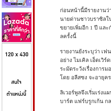
ก่อนหน้านี้มีรายงานว่
นายด่านชาวบราซิลใน
ขยายเพิ่มอีก 1 ปี และ
ลครั้งนี้
8kbet
huaylike หวยไลค์
ufabet
รายงานยังระบุว่า เฟนเ
อย่าง ไมเคิล เอ็ดเวิร์
ระมัดระวังเรื่องการม
โดย อลีสซง จะอายุครบ
ลิเวอร์พูลจึงเริ่มเร
บาร์ต แฟร์บรูกเก้น ก