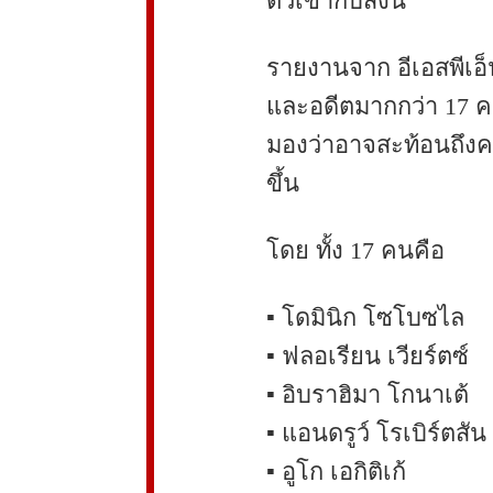
ตัวเข้ากับสิ่งนี้”
รายงานจาก อีเอสพีเอ็น 
และอดีตมากกว่า 17 คน
มองว่าอาจสะท้อนถึงคว
ขึ้น
โดย ทั้ง 17 คนคือ
▪️ โดมินิก โซโบซไล
▪️ ฟลอเรียน เวียร์ตซ์
▪️ อิบราฮิมา โกนาเต้
▪️ แอนดรูว์ โรเบิร์ตสัน
▪️ อูโก เอกิติเก้