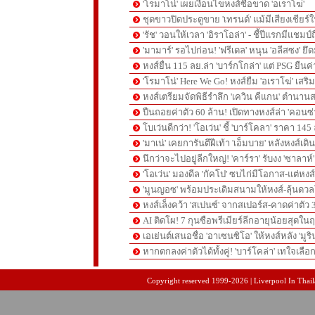
'โรมาโน่' เผยเงื่อนไขหงส์ซื้อขาด 'อเราโฆ่'
ชุดขาวปิดประตูขาย 'เทรนต์' แม้มีเสียงเชียร์ใ
'รัช' วอนให้เวลา 'อิราโอล่า' - ชี้ปีแรกมีแชมป์
'มามาร์' รอไปก่อน! 'ฟรีเดล' หนุน 'อลีสซง' ยึด
หงส์ยื่น 115 ลย.ล่า 'บาร์กโกล่า' แต่ PSG ยืนค
'โรมาโน่' Here We Go! หงส์ยืม 'อเราโฆ่' เสริ
หงส์เตรียมจัดพิธีรำลึก 'เควิน คีแกน' ตำนานส
ปืนถอยค่าตัว 60 ล้าน! เปิดทางหงส์ล่า 'คอนซ่
โบเว่นดีกว่า! 'โอเว่น' ชี้ 'บาร์โคลา' ราคา 14
'มาเน่' เคยการันตีฝีเท้า 'เอ็มบาย' หลังหงส์เดิ
นึกว่าจะไปอยู่ลีกใหญ่! 'คาร์รา' รับงง 'ซาลา
'โอเว่น' มองดีล 'กัคโป' ซบไก่มีโอกาส-แต่หง
'มูนญอซ' พร้อมประเดิมสนามให้หงส์-ลุ้นด
หงส์เล็งคว้า 'สเปนซ์' จากสเปอร์ส-คาดค่าตัว 
AI ติดโผ! 7 กุนซือพรีเมียร์ลีกอายุน้อยสุดในฤ
เอเย่นต์เสนอชื่อ 'อาเซนซิโอ' ให้หงส์หลัง 'มูร
หากตกลงค่าตัวได้ทั้งคู่! 'บาร์โคล่า' เทใจเลือ
pgslot
สล็อตเว็บตรง
สล็อตเว็บตรง
Copyright reserved 1999-2026 | Liverpool In Thaila