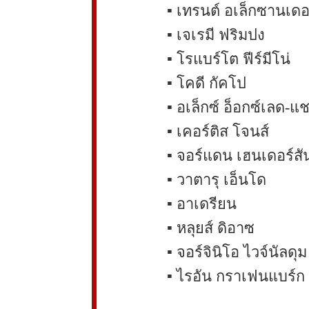
▪️ เทรนต์ อเล็กซานเดอ
▪️ เจเรมี ฟริมปง
▪️ โรแบร์โต ฟีร์มีโน่
▪️ โคดี กัคโป
▪️ อเล็กซ์ อ็อกซ์เลด-
▪️ เคอร์ติส โจนส์
▪️ จอร์แดน เฮนเดอร์สั
▪️ วาตารุ เอ็นโด
▪️ อาเดรียน
▪️ หลุยส์ ดิอาซ
▪️ จอร์จินิโอ ไวจ์นัลดุม
▪️ ไรอัน กราเฟนแบร์ก