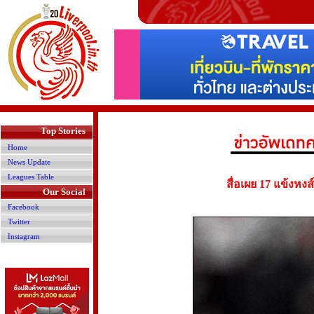
>
Top Stories
Home
News Update
Leagues Table
สื่อเผย 17 แข้งหงส
Our Social
Facebook
Twitter
Instagram