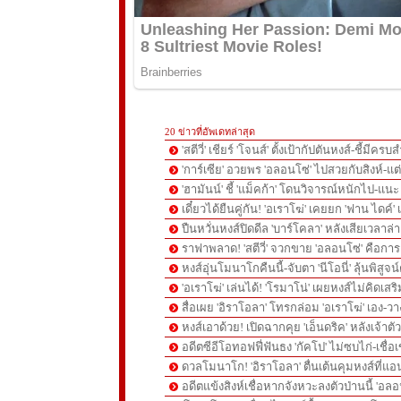
20 ข่าวที่อัพเดทล่าสุด
'สตีวี่' เชียร์ 'โจนส์' ตั้งเป้ากัปตันหงส์-ชี้มี
'การ์เซีย' อวยพร 'อลอนโซ่' ไปสวยกับสิงห์-
'ฮามันน์' ชี้ 'แม็คก้า' โดนวิจารณ์หนักไป-แนะ 
เดี๋ยวได้ยืนคู่กัน! 'อเราโฆ่' เคยยก 'ฟาน ไดค์
ปืนหวั่นหงส์ปิดดีล 'บาร์โคลา' หลังเสียเวลาล่า '
ราฟาพลาด! 'สตีวี่' จวกขาย 'อลอนโซ่' คือก
หงส์อุ่นโมนาโกคืนนี้-จับตา 'นีโอนี่' ลุ้นพิสูจน์
'อเราโฆ่' เล่นได้! 'โรมาโน่' เผยหงส์ไม่คิดเส
สื่อเผย 'อิราโอลา' โทรกล่อม 'อเราโฆ่' เอง-ว
หงส์เอาด้วย! เปิดฉากคุย 'เอ็นดริค' หลังเจ้
อดีตซีอีโอทอฟฟี่ฟันธง 'กัคโป' ไม่ซบไก่-เชื่อเ
ดวลโมนาโก! 'อิราโอลา' ตื่นเต้นคุมหงส์ที่แอน
อดีตแข้งสิงห์เชื่อหากจังหวะลงตัวป่านนี้ 'อลอ