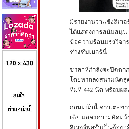
มีรายงานว่าแข้งลิเวอร
ได้แสดงการสนับสนุน โ
ข้อความร้อนแรงวิจา
ช่วงซัมเมอร์นี้
8kbet
huaylike หวยไลค์
ufabet
ซาลาห์กำลังจะปิดฉากช
โดยหากลงสนามนัดสุด
ทีมที่ 442 นัด พร้อมผ
ก่อนหน้านี้ ดาวเตะชา
เดีย แสดงความผิดหวั
ลิเวอร์พูลจำเป็นต้องก