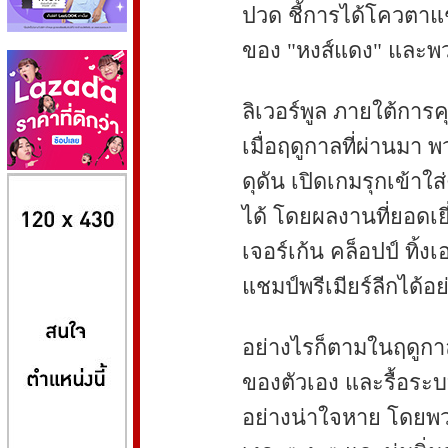
ปวด ชี้การได้โควตาแชม
ของ "หงส์แดง" และพวก
ลิเวอร์พูล ภายใต้การค
เมื่อฤดูกาลที่ผ่านมา พ
ดุดัน เปิดเกมรุกเข้าใ
8kbet
huaylike หวยไลค์
ufabet
ได้ โดยผลงานที่ยอดเย
เจอร์เก้น คล็อปป์ ทิ้
แชมป์พรีเมียร์ลีกได้อ
อย่างไรก็ตามในฤดูกาล
ของตัวเอง และรื้อระบ
อย่างน่าใจหาย โดยพวก