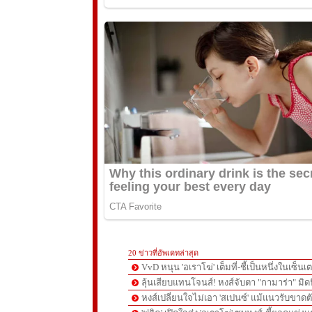
20 ข่าวที่อัพเดทล่าสุด
VvD หนุน 'อเราโฆ่' เต็มที่-ชี้เป็นหนึ่งในเซ็นเ
ลุ้นเสียบแทนโจนส์! หงส์จับตา "กามาร่า" มิ
หงส์เปลี่ยนใจไม่เอา 'สเปนซ์' แม้แนวรับขาดต