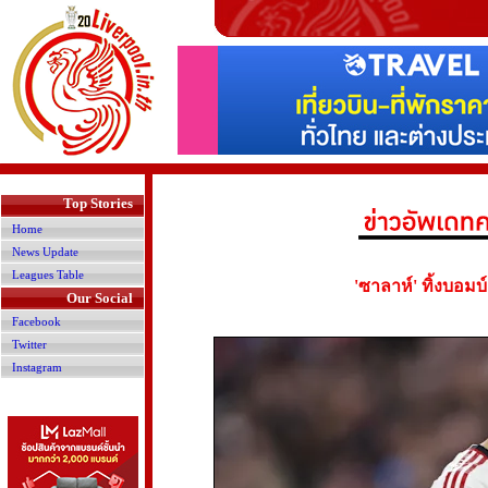
>
Top Stories
Home
News Update
Leagues Table
'ซาลาห์' ทิ้งบอมบ
Our Social
Facebook
Twitter
Instagram