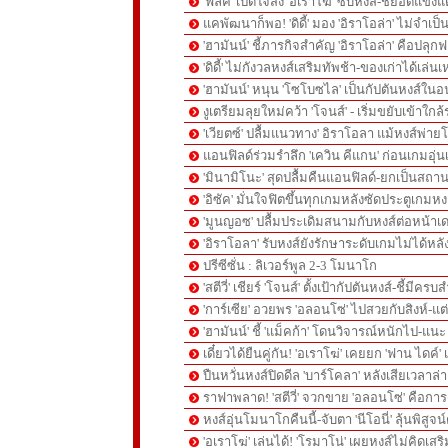
'ฟลิค' เปิดใจส่ง 'อเราโฆ่' ซบหงส์-ชี้ยอดแข่ง
แคพัฒนาก็พอ! 'ดิดี้' มอง 'อิราโอล่า' ไม่จำเป
'ฮามันน์' ชี้ภารกิจสำคัญ 'อิราโอล่า' คือปลุกฟอร
'ดิดี้' ไม่กังวลหงส์เสริมทัพช้า-ของเก่าได้เล่น
'ฮามันน์' หนุน 'โซโบซไล' เป็นกัปตันหงส์ใน
งูเตรียมลุยใหม่คว้า 'โจนส์' - เริ่มขยับเข้าใก
'เวียตซ์' ปลื้มแนวทาง' อิราโอลา แม้หงส์พ่า
แอนฟิลด์ร่วมรำลึก 'เควิน คีแกน' ก่อนเกมอุ่
'มินามิโนะ' สุดปลื้มคืนแอนฟิลด์-ยกเป็นสถาน
'อิซัค' มั่นใจฟิตขึ้นทุกเกมหลังซัดประตูเกม
'มูนญอซ' ปลื้มประเดิมสนามกับหงส์ต่อหน้าเ
'อิราโอลา' รับหงส์ยังรักษาระดับเกมไม่ได้หล
ปรีซีซั่น : ลิเวอร์พูล 2-3 โมนาโก
'สตีวี่' เชียร์ 'โจนส์' ตั้งเป้ากัปตันหงส์-ชี้มี
'การ์เซีย' อวยพร 'อลอนโซ่' ไปสวยกับสิงห์-
'ฮามันน์' ชี้ 'แม็คก้า' โดนวิจารณ์หนักไป-แนะ 
เดี๋ยวได้ยืนคู่กัน! 'อเราโฆ่' เคยยก 'ฟาน ไดค์
ปืนหวั่นหงส์ปิดดีล 'บาร์โคลา' หลังเสียเวลาล่า '
ราฟาพลาด! 'สตีวี่' จวกขาย 'อลอนโซ่' คือก
หงส์อุ่นโมนาโกคืนนี้-จับตา 'นีโอนี่' ลุ้นพิสูจน์
'อเราโฆ่' เล่นได้! 'โรมาโน่' เผยหงส์ไม่คิดเส