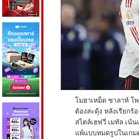
โมฮาเหม็ด ซาลาห์ โพส
ต้องสะดุ้ง หลังเรียกร้อ
สไตล์เฮฟวี่ เมทัล เน้น
แพ้แบบหมดรูปในเกมดวล