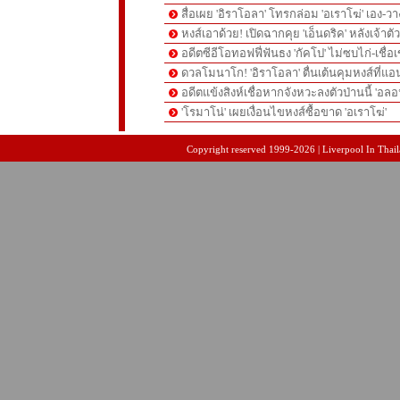
สื่อเผย 'อิราโอลา' โทรกล่อม 'อเราโฆ่' เอง-ว
หงส์เอาด้วย! เปิดฉากคุย 'เอ็นดริค' หลังเจ้
อดีตซีอีโอทอฟฟี่ฟันธง 'กัคโป' ไม่ซบไก่-เชื่อเ
ดวลโมนาโก! 'อิราโอลา' ตื่นเต้นคุมหงส์ที่แอน
อดีตแข้งสิงห์เชื่อหากจังหวะลงตัวป่านนี้ 'อลอ
'โรมาโน่' เผยเงื่อนไขหงส์ซื้อขาด 'อเราโฆ่'
pgslot
สล็อตเว็บตรง
สล็อตเว็บตรง
Copyright reserved 1999-2026 | Liverpool In Thaila