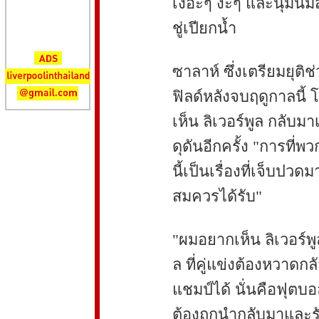
เงอะๆ งะๆ และนุ่มนิ่
ชู่เปียกน้ำ
ซาลาห์ ซึ่งเตรียมยุติช
ฟิลด์หลังจบฤดูกาลนี้
เห็น ลิเวอร์พูล กลับมา
ดุดันอีกครั้ง "การที่
นี้เป็นเรื่องที่เจ็บปว
สมควรได้รับ"
"ผมอยากเห็น ลิเวอร์พู
ล ที่คู่แข่งต้องหวาดกล
แชมป์ได้ นั่นคือฟุตบอล
ต้องถูกนำกลับมาและร