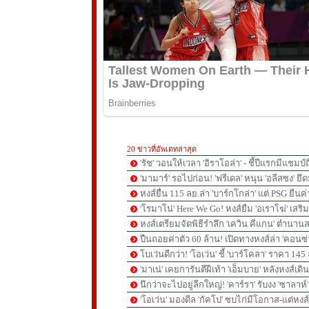
20 ข่าวที่อัพเดทล่าสุด
'รัช' วอนให้เวลา 'อิราโอล่า' - ชี้ปีแรกมีแชมป์
'มามาร์' รอไปก่อน! 'ฟรีเดล' หนุน 'อลีสซง' ยึด
หงส์ยื่น 115 ลย.ล่า 'บาร์กโกล่า' แต่ PSG ยืนค
'โรมาโน่' Here We Go! หงส์ยืม 'อเราโฆ่' เสริ
หงส์เตรียมจัดพิธีรำลึก 'เควิน คีแกน' ตำนานส
ปืนถอยค่าตัว 60 ล้าน! เปิดทางหงส์ล่า 'คอนซ่
โบเว่นดีกว่า! 'โอเว่น' ชี้ 'บาร์โคลา' ราคา 14
'มาเน่' เคยการันตีฝีเท้า 'เอ็มบาย' หลังหงส์เดิ
นึกว่าจะไปอยู่ลีกใหญ่! 'คาร์รา' รับงง 'ซาลา
'โอเว่น' มองดีล 'กัคโป' ซบไก่มีโอกาส-แต่หง