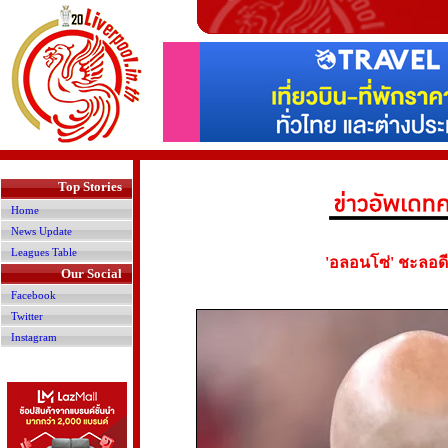
>
Top Stories
Home
News Update
Leagues Table
'อลอนโซ่' ชะลอดี
Our Social
Facebook
Twitter
Instagram