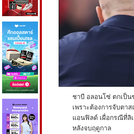
ชาบี อลอนโซ่ ตกเป็นข
เพราะต้องการจับตาสถ
แอนฟิลด์ เผื่อกรณีที่
หลังจบฤดูกาล