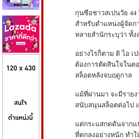
กุนซือชาวสเปนวัย 44 ปี
สำหรับตำแหน่งผู้จัด
หลายสำนักระบุว่า ทั้ง
อย่างไรก็ตาม ดิ ไอ เป
8kbet
huaylike หวยไลค์
ufabet
ต้องการตัดสินใจในตอนน
สล็อตหลังจบฤดูกาล
แม้ที่ผ่านมา จะมีรายงา
สนับสนุนสล็อตต่อไป แ
แต่กระแสกดดันจากแฟนบ
ที่ตกลงอย่างหนัก ทำใ