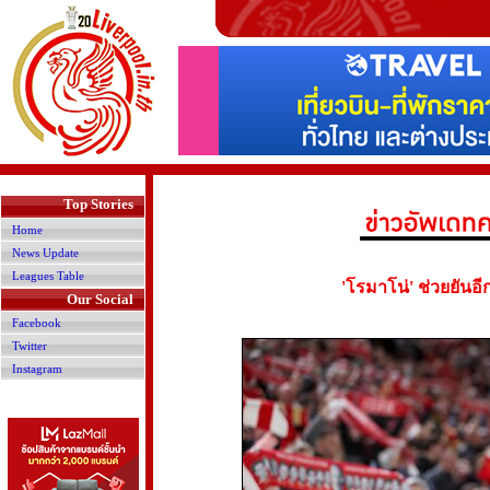
>
Top Stories
Home
News Update
Leagues Table
'โรมาโน่' ช่วยยันอี
Our Social
Facebook
Twitter
Instagram