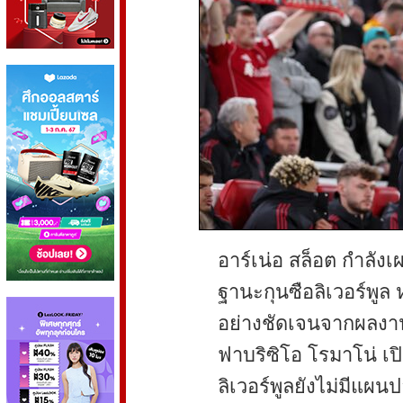
อาร์เน่อ สล็อต กำลังเ
ฐานะกุนซือลิเวอร์พู
อย่างชัดเจนจากผลงาน
ฟาบริซิโอ โรมาโน่ เป
ลิเวอร์พูลยังไม่มีแผน