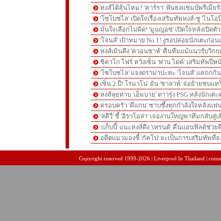
หงส์ได้ลุ้นไหม? 'คาร์รา' ฟันธงแชมป์พรีเมียร
'โซโบซไล' เปิดใจเรื่องเสริมทัพหงส์-ชู 'ไนโอ
มั่นใจเลือกไม่ผิด! 'มูนญอซ' เปิดใจหลังเปิดตั
'โจนส์' เป้าหมาย No.1! งูรอปล่อยนักเตะก่อนเ
หงส์เมินดึง 'ควอนซาห์' คืนทีมแม้แนวรับวิกฤต
ชิคาโก ไฟร์ หวังเซ็น 'ฟาน ไดค์' เสริมทัพปีหน
'โซโบซไล' แจงดราม่าปะทะ 'โจนส์' แค่ถกก
เซ็น 2 ปี! โรมาโน่' ยัน 'ซาลาห์' จ่อย้ายซบแ
หงส์ลุยทาบ 'เอ็มบาย' ดาวรุ่ง PSG หลังนักเต
ครอบครัว 'คีแกน' ซาบซึ้งทุกกำลังใจหลังแฟน
'สตีวี่' ชี้ 'อิราโอล่า' เจองานใหญ่พาทีมกลับสู่
'แก็บบี้' แนะหงส์ดึง 'เทรนต์' คืนแอนฟิลด์ช่วยด
อดีตแมวมองชี้ 'กัคโป' จะเป็นการเสริมทัพที่
pgslot
สล็อตเว็บตรง
สล็อตเว็บตรง
Copyright reserved 1999-2026 | Liverpool In Thailand | contac