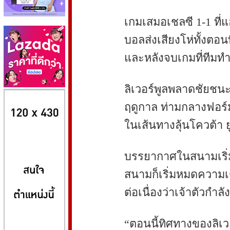
เกมเสมอเชลซี 1-1 ที่แ
บอลส่งเสียงโห่ทั้งตอนท
และหลังจบเกมที่ทีมทำ
ลิเวอร์พูลพลาดชัยชนะใ
8kbet
huaylike หวยไลค์
ufabet
ฤดูกาล ท่ามกลางฟอร์มท
ในเส้นทางลุ้นโควต้า ย
บรรยากาศในสนามเริ่ม
สนามก็เริ่มหมดความเช
ต่อเนื่องว่าเจ้าตัวกำล
“ตอนนี้ทิศทางของลิเว