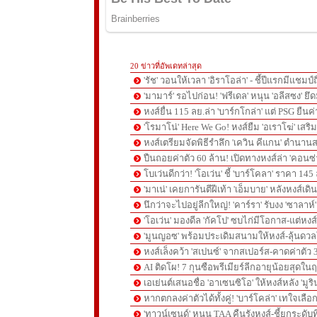
20 ข่าวที่อัพเดทล่าสุด
'รัช' วอนให้เวลา 'อิราโอล่า' - ชี้ปีแรกมีแชมป์
'มามาร์' รอไปก่อน! 'ฟรีเดล' หนุน 'อลีสซง' ยึด
หงส์ยื่น 115 ลย.ล่า 'บาร์กโกล่า' แต่ PSG ยืนค
'โรมาโน่' Here We Go! หงส์ยืม 'อเราโฆ่' เสริ
หงส์เตรียมจัดพิธีรำลึก 'เควิน คีแกน' ตำนานส
ปืนถอยค่าตัว 60 ล้าน! เปิดทางหงส์ล่า 'คอนซ่
โบเว่นดีกว่า! 'โอเว่น' ชี้ 'บาร์โคลา' ราคา 14
'มาเน่' เคยการันตีฝีเท้า 'เอ็มบาย' หลังหงส์เดิ
นึกว่าจะไปอยู่ลีกใหญ่! 'คาร์รา' รับงง 'ซาลา
'โอเว่น' มองดีล 'กัคโป' ซบไก่มีโอกาส-แต่หง
'มูนญอซ' พร้อมประเดิมสนามให้หงส์-ลุ้นด
หงส์เล็งคว้า 'สเปนซ์' จากสเปอร์ส-คาดค่าตัว 
AI ติดโผ! 7 กุนซือพรีเมียร์ลีกอายุน้อยสุดในฤ
เอเย่นต์เสนอชื่อ 'อาเซนซิโอ' ให้หงส์หลัง 'มูร
หากตกลงค่าตัวได้ทั้งคู่! 'บาร์โคล่า' เทใจเลือ
'ทาวน์เซนด์' หนุน TAA คืนรังหงส์-ชี้ยกระดับท