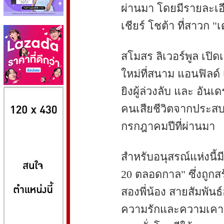
ผ่านมา โดยมีรายละเ
เชียร์ โชต้า ที่สาวก "
สโมสร ลิเวอร์พูล เป
ใหม่ที่สนาม แอนฟิลด์ 
ยิงผู้ล่วงลับ และ อัน
8kbet
huaylike หวยไลค์
ufabet
คนเสียชีวิตจากประสบอุ
กรกฎาคมปีที่ผ่านมา
สำหรับอนุสรณ์แห่งนี้ม
20 ตลอดกาล" ซึ่งถูกสร
สองพี่น้อง สายสัมพัน
ความรักและความเคารพ