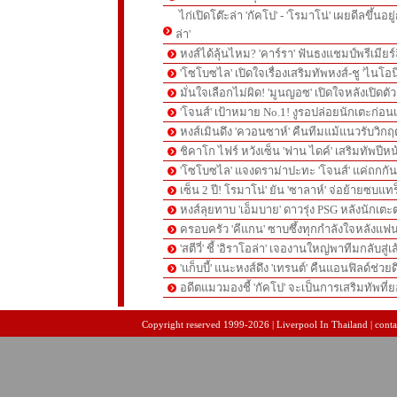
ไก่เปิดโต๊ะล่า 'กัคโป' - 'โรมาโน่' เผยดีลขึ้นอย
ล่า'
หงส์ได้ลุ้นไหม? 'คาร์รา' ฟันธงแชมป์พรีเมียร
'โซโบซไล' เปิดใจเรื่องเสริมทัพหงส์-ชู 'ไนโอ
มั่นใจเลือกไม่ผิด! 'มูนญอซ' เปิดใจหลังเปิดตั
'โจนส์' เป้าหมาย No.1! งูรอปล่อยนักเตะก่อนเ
หงส์เมินดึง 'ควอนซาห์' คืนทีมแม้แนวรับวิกฤต
ชิคาโก ไฟร์ หวังเซ็น 'ฟาน ไดค์' เสริมทัพปีหน
'โซโบซไล' แจงดราม่าปะทะ 'โจนส์' แค่ถกก
เซ็น 2 ปี! โรมาโน่' ยัน 'ซาลาห์' จ่อย้ายซบแ
หงส์ลุยทาบ 'เอ็มบาย' ดาวรุ่ง PSG หลังนักเต
ครอบครัว 'คีแกน' ซาบซึ้งทุกกำลังใจหลังแฟน
'สตีวี่' ชี้ 'อิราโอล่า' เจองานใหญ่พาทีมกลับสู่
'แก็บบี้' แนะหงส์ดึง 'เทรนต์' คืนแอนฟิลด์ช่วยด
อดีตแมวมองชี้ 'กัคโป' จะเป็นการเสริมทัพที่
pgslot
สล็อตเว็บตรง
สล็อตเว็บตรง
Copyright reserved 1999-2026 | Liverpool In Thailand | contac