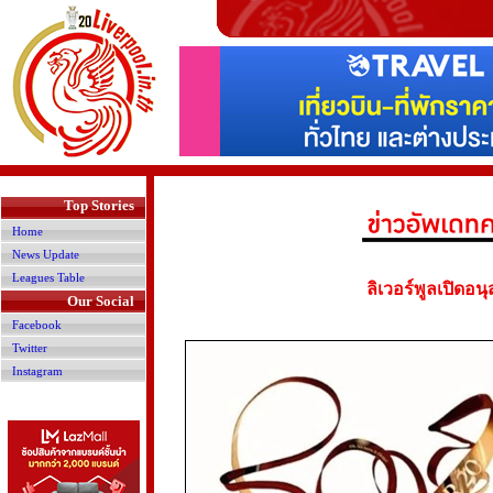
>
Top Stories
Home
News Update
Leagues Table
ลิเวอร์พูลเปิดอน
Our Social
Facebook
Twitter
Instagram