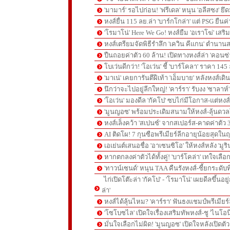
'มามาร์' รอไปก่อน! 'ฟรีเดล' หนุน 'อลีสซง' ยึด
หงส์ยื่น 115 ลย.ล่า 'บาร์กโกล่า' แต่ PSG ยืนค
'โรมาโน่' Here We Go! หงส์ยืม 'อเราโฆ่' เสริ
หงส์เตรียมจัดพิธีรำลึก 'เควิน คีแกน' ตำนานส
ปืนถอยค่าตัว 60 ล้าน! เปิดทางหงส์ล่า 'คอนซ่
โบเว่นดีกว่า! 'โอเว่น' ชี้ 'บาร์โคลา' ราคา 14
'มาเน่' เคยการันตีฝีเท้า 'เอ็มบาย' หลังหงส์เดิ
นึกว่าจะไปอยู่ลีกใหญ่! 'คาร์รา' รับงง 'ซาลา
'โอเว่น' มองดีล 'กัคโป' ซบไก่มีโอกาส-แต่หง
'มูนญอซ' พร้อมประเดิมสนามให้หงส์-ลุ้นด
หงส์เล็งคว้า 'สเปนซ์' จากสเปอร์ส-คาดค่าตัว 
AI ติดโผ! 7 กุนซือพรีเมียร์ลีกอายุน้อยสุดในฤ
เอเย่นต์เสนอชื่อ 'อาเซนซิโอ' ให้หงส์หลัง 'มูร
หากตกลงค่าตัวได้ทั้งคู่! 'บาร์โคล่า' เทใจเลือ
'ทาวน์เซนด์' หนุน TAA คืนรังหงส์-ชี้ยกระดับท
ไก่เปิดโต๊ะล่า 'กัคโป' - 'โรมาโน่' เผยดีลขึ้นอย
ล่า'
หงส์ได้ลุ้นไหม? 'คาร์รา' ฟันธงแชมป์พรีเมียร
'โซโบซไล' เปิดใจเรื่องเสริมทัพหงส์-ชู 'ไนโอ
มั่นใจเลือกไม่ผิด! 'มูนญอซ' เปิดใจหลังเปิดตั