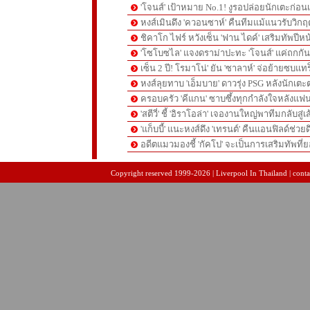
'โจนส์' เป้าหมาย No.1! งูรอปล่อยนักเตะก่อนเ
หงส์เมินดึง 'ควอนซาห์' คืนทีมแม้แนวรับวิกฤต
ชิคาโก ไฟร์ หวังเซ็น 'ฟาน ไดค์' เสริมทัพปีหน
'โซโบซไล' แจงดราม่าปะทะ 'โจนส์' แค่ถกก
เซ็น 2 ปี! โรมาโน่' ยัน 'ซาลาห์' จ่อย้ายซบแ
หงส์ลุยทาบ 'เอ็มบาย' ดาวรุ่ง PSG หลังนักเต
ครอบครัว 'คีแกน' ซาบซึ้งทุกกำลังใจหลังแฟน
'สตีวี่' ชี้ 'อิราโอล่า' เจองานใหญ่พาทีมกลับสู่
'แก็บบี้' แนะหงส์ดึง 'เทรนต์' คืนแอนฟิลด์ช่วยด
อดีตแมวมองชี้ 'กัคโป' จะเป็นการเสริมทัพที่
pgslot
สล็อตเว็บตรง
สล็อตเว็บตรง
Copyright reserved 1999-2026 | Liverpool In Thailand | contac