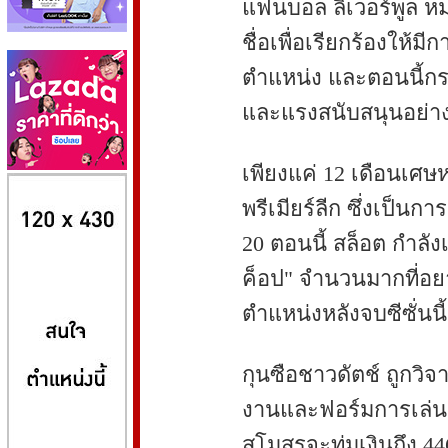
แฟนบอล ลิเวอร์พูล 
ชื่อเพื่อเรียกร้องให้
ตำแหน่ง และตอนนี้กร
และแรงสนับสนุนอย่
เพียงแค่ 12 เดือนเศษ
8kbet
huaylike หวยไลค์
ufabet
พรีเมียร์ลีก ซึ่งเป็นก
20 ตอนนี้ สล็อต กำลั
ค็อป" จำนวนมากที่อ
ตำแหน่งหลังจบซีซั่นนี้
กุนซือชาวดัตช์ ถูกวิ
งานและฟอร์มการเล่นขอ
สโมสรจะทุ่มเงินถึง 4