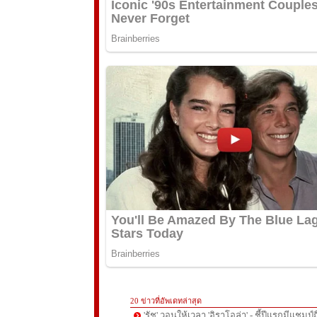
20 ข่าวที่อัพเดทล่าสุด
'รัช' วอนให้เวลา 'อิราโอล่า' - ชี้ปีแรกมีแชมป์