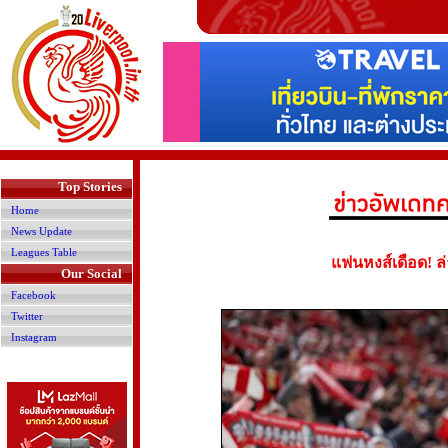
>
Top Stories
Home
News Update
Leagues Table
แฟนหงส์เดือด! ล่
Our Social
Facebook
Twitter
Instagram