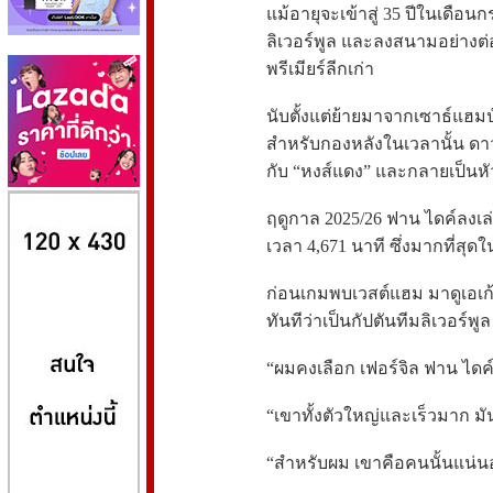
แม้อายุจะเข้าสู่ 35 ปีในเดือ
ลิเวอร์พูล และลงสนามอย่างต
พรีเมียร์ลีกเก่า
นับตั้งแต่ย้ายมาจากเซาธ์แฮมป
สำหรับกองหลังในเวลานั้น ดา
กับ “หงส์แดง” และกลายเป็น
8kbet
huaylike หวยไลค์
ufabet
ฤดูกาล 2025/26 ฟาน ไดค์ลงเล่
เวลา 4,671 นาที ซึ่งมากที่สุ
ก่อนเกมพบเวสต์แฮม มาดูเอเก้ถู
ทันทีว่าเป็นกัปตันทีมลิเวอร์พูล
“ผมคงเลือก เฟอร์จิล ฟาน ไดค
“เขาทั้งตัวใหญ่และเร็วมาก มั
“สำหรับผม เขาคือคนนั้นแน่น