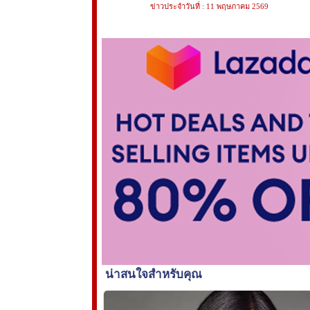
ข่าวประจำวันที่ : 11 พฤษภาคม 2569