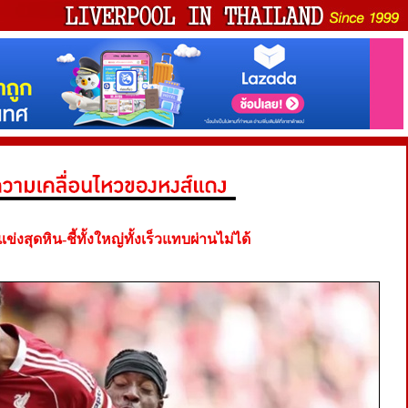
แข่งสุดหิน-ชี้ทั้งใหญ่ทั้งเร็วแทบผ่านไม่ได้