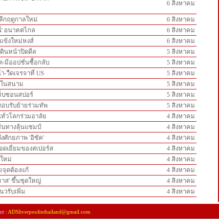
6 สิงหาคม
์ลีกฤดูกาลใหม่
6 สิงหาคม
นี่' อนาคตไกล
6 สิงหาคม
วแข้งใหม่หงส์
6 สิงหาคม
ดินหน้าปิดดีล
5 สิงหาคม
-มีออปชั่นซื้อกลับ
5 สิงหาคม
้า-วืดเจรจาที่ US
5 สิงหาคม
ันในสนาม
5 สิงหาคม
ทร็บซอนสปอร์
5 สิงหาคม
ะตอบรับย้ายร่วมทัพ
5 สิงหาคม
ทั่วโลกร่วมอาลัย
4 สิงหาคม
เส้นทางลุ้นแชมป์
4 สิงหาคม
ึงศักยภาพ 'อิซัค'
4 สิงหาคม
ยอดเยี่ยมของสเปอร์ส
4 สิงหาคม
นใหม่
4 สิงหาคม
ายจุดต้องแก้
4 สิงหาคม
มาส' ขึ้นชุดใหญ่
4 สิงหาคม
นวรับเพิ่ม
4 สิงหาคม
t :
ADSliverpoolinthailand@gmail.com
mb66
https://fly88.gives/
https://fly8889.com/
SUNWIN
livescorethai
thscore.co.com
keo nha cai
Tin soi keo
m88
v9bet
hello88
999bet
sonclub
danh de online
go88
999bet
rikvip
bay789
sun win
kqbd
OPEN88
on68
OK9
VIPWIN
cm88
cm88
cm88
F8bet
F8bet
F8bet