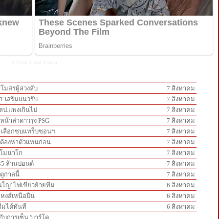
IT Trend
Cloud System
โมสรผู้ล่วงลับ
7 สิงหาคม
า' เสริมแนวรับ
7 สิงหาคม
5 ลป.แพงเกินไป
7 สิงหาคม
นหน้าล่าดาวรุ่ง PSG
7 สิงหาคม
ห์' เลือกซบแทร็บซอนฯ
7 สิงหาคม
ส์ต้องหาตัวแทนก่อน
7 สิงหาคม
วลโมนาโก
7 สิงหาคม
35 ล้านปอนด์
7 สิงหาคม
ดูกาลนี้
7 สิงหาคม
ินโญ่' ไฟเขียวย้ายทีม
6 สิงหาคม
กหงส์เหนือปืน
6 สิงหาคม
ีมได้ทันที
6 สิงหาคม
ู่กับการเซ็น 'บาร์โค