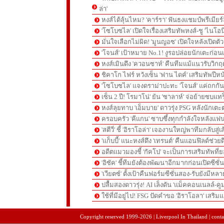
ล่า'
หงส์ได้ลุ้นไหม? 'คาร์รา' ฟันธงแชมป์พรีเมียร
'โซโบซไล' เปิดใจเรื่องเสริมทัพหงส์-ชู 'ไนโอ
มั่นใจเลือกไม่ผิด! 'มูนญอซ' เปิดใจหลังเปิดตั
'โจนส์' เป้าหมาย No.1! งูรอปล่อยนักเตะก่อนเ
หงส์เมินดึง 'ควอนซาห์' คืนทีมแม้แนวรับวิกฤต
ชิคาโก ไฟร์ หวังเซ็น 'ฟาน ไดค์' เสริมทัพปีหน
'โซโบซไล' แจงดราม่าปะทะ 'โจนส์' แค่ถกก
เซ็น 2 ปี! โรมาโน่' ยัน 'ซาลาห์' จ่อย้ายซบแ
หงส์ลุยทาบ 'เอ็มบาย' ดาวรุ่ง PSG หลังนักเต
ครอบครัว 'คีแกน' ซาบซึ้งทุกกำลังใจหลังแฟน
'สตีวี่' ชี้ 'อิราโอล่า' เจองานใหญ่พาทีมกลับสู่
'แก็บบี้' แนะหงส์ดึง 'เทรนต์' คืนแอนฟิลด์ช่วยด
อดีตแมวมองชี้ 'กัคโป' จะเป็นการเสริมทัพที่
'อิซัค' ชี้ทีมยังต้องพัฒนาอีกมากก่อนเปิดซีซั่
'เวียตซ์' ตั้งเป้าคืนฟอร์มซีซั่นสอง-รับยังมีหล
ปลื้มสองดาวรุ่ง! AI เล็งดัน 'แม็คคอนเนลล์-คู
ใช้ที่มีอยู่ไป! FSG ปัดคำขอ 'อิราโอลา' เสริมแ
pgslot
สล็อตเว็บตรง
สล็อตเว็บตรง
Copyright reserved 1999-2026 | Liverpool In Thailand | contac