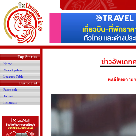
>
Top Stories
Home
News Update
Leagues Table
หงส์จับตา 'มา
Our Social
Facebook
Twitter
Instagram