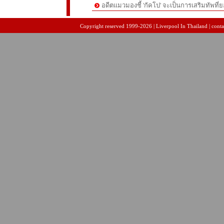
อดีตแมวมองชี้ 'กัคโป' จะเป็นการเสริมทัพที่
pgslot
สล็อตเว็บตรง
สล็อตเว็บตรง
Copyright reserved 1999-2026 | Liverpool In Thailand | contac