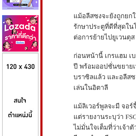
แม้อลีสซงจะยังถูกยกให
รักษาประตูที่ดีที่สุดใ
ต่อการย้ายไปยูเวนตุส
8kbet
huaylike หวยไลค์
ufabet
ก่อนหน้านี้ เกรแฮม เบล
ปี พร้อมออปชั่นขยายเพ
บราซิลแล้ว และอลีสซง
เล่นในอิตาลี
แม้ลิเวอร์พูลจะมี จอร์
แต่รายงานระบุว่า FSG
ไม่มั่นใจเต็มที่ว่าเจ้า