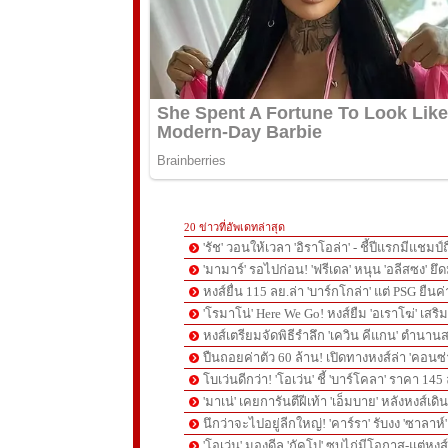
20 ข่าวที่อัพเดทล่าสุด
'รัช' วอนให้เวลา 'อิราโอล่า' - ชี้ปีแรกมีแชมป์
'มามาร์' รอไปก่อน! 'ฟรีเดล' หนุน 'อลีสซง' ยึด
หงส์ยื่น 115 ลย.ล่า 'บาร์กโกล่า' แต่ PSG ยืนค
'โรมาโน่' Here We Go! หงส์ยืม 'อเราโฆ่' เสริ
หงส์เตรียมจัดพิธีรำลึก 'เควิน คีแกน' ตำนานส
ปืนถอยค่าตัว 60 ล้าน! เปิดทางหงส์ล่า 'คอนซ่
โบเว่นดีกว่า! 'โอเว่น' ชี้ 'บาร์โคลา' ราคา 14
'มาเน่' เคยการันตีฝีเท้า 'เอ็มบาย' หลังหงส์เดิ
นึกว่าจะไปอยู่ลีกใหญ่! 'คาร์รา' รับงง 'ซาลา
'โอเว่น' มองดีล 'กัคโป' ซบไก่มีโอกาส-แต่หง