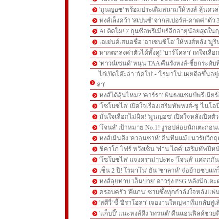
'มูนญอซ' พร้อมประเดิมสนามให้หงส์-ลุ้นด
หงส์เล็งคว้า 'สเปนซ์' จากสเปอร์ส-คาดค่าตัว 
AI ติดโผ! 7 กุนซือพรีเมียร์ลีกอายุน้อยสุดในฤ
เอเย่นต์เสนอชื่อ 'อาเซนซิโอ' ให้หงส์หลัง 'มูร
หากตกลงค่าตัวได้ทั้งคู่! 'บาร์โคล่า' เทใจเลือ
'ทาวน์เซนด์' หนุน TAA คืนรังหงส์-ชี้ยกระดับท
ไก่เปิดโต๊ะล่า 'กัคโป' - 'โรมาโน่' เผยดีลขึ้นอย
ล่า'
หงส์ได้ลุ้นไหม? 'คาร์รา' ฟันธงแชมป์พรีเมียร
'โซโบซไล' เปิดใจเรื่องเสริมทัพหงส์-ชู 'ไนโอ
มั่นใจเลือกไม่ผิด! 'มูนญอซ' เปิดใจหลังเปิดตั
'โจนส์' เป้าหมาย No.1! งูรอปล่อยนักเตะก่อนเ
หงส์เมินดึง 'ควอนซาห์' คืนทีมแม้แนวรับวิกฤต
ชิคาโก ไฟร์ หวังเซ็น 'ฟาน ไดค์' เสริมทัพปีหน
'โซโบซไล' แจงดราม่าปะทะ 'โจนส์' แค่ถกก
เซ็น 2 ปี! โรมาโน่' ยัน 'ซาลาห์' จ่อย้ายซบแ
หงส์ลุยทาบ 'เอ็มบาย' ดาวรุ่ง PSG หลังนักเต
ครอบครัว 'คีแกน' ซาบซึ้งทุกกำลังใจหลังแฟน
'สตีวี่' ชี้ 'อิราโอล่า' เจองานใหญ่พาทีมกลับสู่
'แก็บบี้' แนะหงส์ดึง 'เทรนต์' คืนแอนฟิลด์ช่วยด