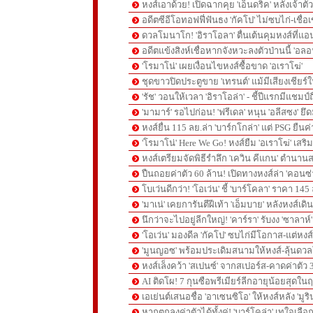
หงส์เอาด้วย! เปิดฉากคุย 'เอ็นดริค' หลังเจ้
อดีตซีอีโอทอฟฟี่ฟันธง 'กัคโป' ไม่ซบไก่-เชื่อเ
ดวลโมนาโก! 'อิราโอลา' ตื่นเต้นคุมหงส์ที่แอน
อดีตแข้งสิงห์เชื่อหากจังหวะลงตัวป่านนี้ 'อลอ
'โรมาโน่' เผยเงื่อนไขหงส์ซื้อขาด 'อเราโฆ่'
ชุดขาวปิดประตูขาย 'เทรนต์' แม้มีเสียงเชียร์ใ
'รัช' วอนให้เวลา 'อิราโอล่า' - ชี้ปีแรกมีแชมป์
'มามาร์' รอไปก่อน! 'ฟรีเดล' หนุน 'อลีสซง' ยึด
หงส์ยื่น 115 ลย.ล่า 'บาร์กโกล่า' แต่ PSG ยืนค
'โรมาโน่' Here We Go! หงส์ยืม 'อเราโฆ่' เสริ
หงส์เตรียมจัดพิธีรำลึก 'เควิน คีแกน' ตำนานส
ปืนถอยค่าตัว 60 ล้าน! เปิดทางหงส์ล่า 'คอนซ่
โบเว่นดีกว่า! 'โอเว่น' ชี้ 'บาร์โคลา' ราคา 14
'มาเน่' เคยการันตีฝีเท้า 'เอ็มบาย' หลังหงส์เดิ
นึกว่าจะไปอยู่ลีกใหญ่! 'คาร์รา' รับงง 'ซาลา
'โอเว่น' มองดีล 'กัคโป' ซบไก่มีโอกาส-แต่หง
'มูนญอซ' พร้อมประเดิมสนามให้หงส์-ลุ้นด
หงส์เล็งคว้า 'สเปนซ์' จากสเปอร์ส-คาดค่าตัว 
AI ติดโผ! 7 กุนซือพรีเมียร์ลีกอายุน้อยสุดในฤ
เอเย่นต์เสนอชื่อ 'อาเซนซิโอ' ให้หงส์หลัง 'มูร
หากตกลงค่าตัวได้ทั้งคู่! 'บาร์โคล่า' เทใจเลือ