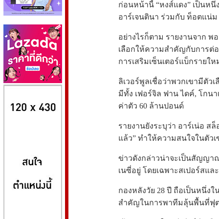
ก่อนหน้านี้ “หงส์แดง” เป็นห
อาร์เจนตินา ร่วมกับ ท็อตแน่ม
อย่างไรก็ตาม รายงานจาก พอล 
เลือกให้ความสำคัญกับการต่
การเสริมเซ็นเตอร์แบ็กรายใหม
ลิเวอร์พูลเชื่อว่าพวกเขามีตั
8kbet
huaylike หวยไลค์
ufabet
มีทั้ง เฟอร์จิล ฟาน ไดค์, โกนาเ
ค่าตัว 60 ล้านปอนด์
รายงานยังระบุว่า อาร์เน่อ ส
แล้ว” ทำให้ความสนใจในตัวเซ
ข่าวดังกล่าวน่าจะเป็นสัญญา
เนซี่อยู่ โดยเฉพาะสเปอร์สและ
กองหลังวัย 28 ปี ถือเป็นหนึ
สำคัญในการพาทีมลุ้นพื้นที่ฟ