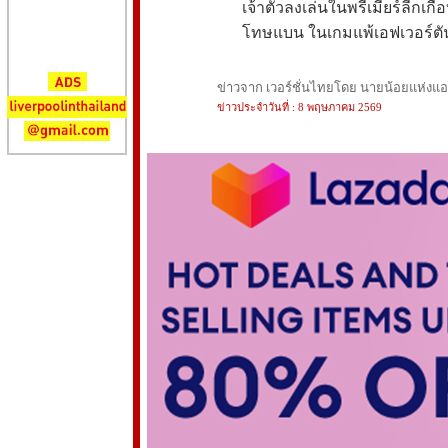
เจ้าตัวลงเล่นในพรีเมียร์ลีก
โทษแบน ในเกมแพ้เอฟเวอร์ตัน 
ข่าวจาก เวอร์ชั่นไทยโดย นายน้อยแห่งแอนฟ
ข่าวประจำวันที่ : 8 พฤษภาคม 2569