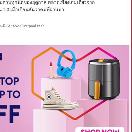
เกือบครบทุกนัดของฤดูกาล พลาดเพียงเกมเดียวจาก
1-0 เมื่อเดือนธันวาคมที่ผ่านมา
ิลด์ : www.liverpool.in.th