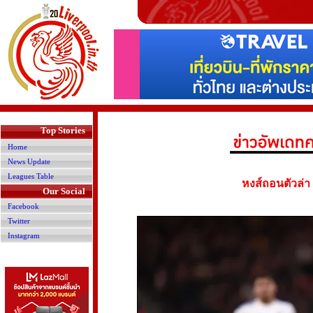
>
Top Stories
Home
News Update
Leagues Table
หงส์ถอนตัวล่า '
Our Social
Facebook
Twitter
Instagram