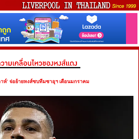
ลาห์' จ่อย้ายหงส์ซบทีมซาอุฯ เดือนมกราคม