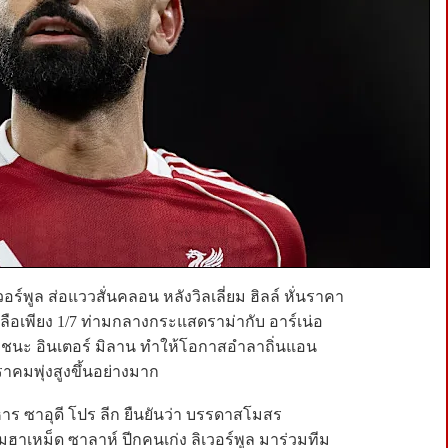
ร์พูล ส่อแววสั่นคลอน หลังวิลเลี่ยม ฮิลล์ หั่นราคา
ลือเพียง 1/7 ท่ามกลางกระแสดราม่ากับ อาร์เน่อ
มชนะ อินเตอร์ มิลาน ทำให้โอกาสอำลาถิ่นแอน
าคมพุ่งสูงขึ้นอย่างมาก
าร ซาอุดี โปร ลีก ยืนยันว่า บรรดาสโมสร
โมฮาเหม็ด ซาลาห์ ปีกคนเก่ง ลิเวอร์พูล มาร่วมทีม