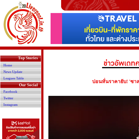
>
Top Stories
Home
News Update
Leagues Table
บ่อนหั่นราคายับ! 'ซา
Our Social
Facebook
Twitter
Instagram