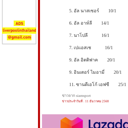
5. อัล นาสเซอร์ 10/1
6. อัล อาห์ลี 14/1
7. นาโปลี 16/1
7. เปแอสเช 16/1
9. อัล อิตติฟาค 20/1
9. อินเตอร์ ไมอามี่ 20/1
11. ซานดีเอโก้ เอฟซี 25/1
ข่าวจาก siamsport
ข่าวประจำวันที่ : 11 ธันวาคม 2568