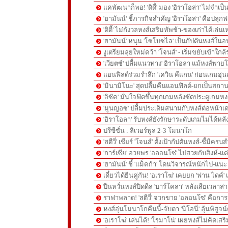
แคพัฒนาก็พอ! 'ดิดี้' มอง 'อิราโอล่า' ไม่จำเป
'ฮามันน์' ชี้ภารกิจสำคัญ 'อิราโอล่า' คือปลุกฟอร
'ดิดี้' ไม่กังวลหงส์เสริมทัพช้า-ของเก่าได้เล่น
'ฮามันน์' หนุน 'โซโบซไล' เป็นกัปตันหงส์ใน
งูเตรียมลุยใหม่คว้า 'โจนส์' - เริ่มขยับเข้าใก
'เวียตซ์' ปลื้มแนวทาง' อิราโอลา แม้หงส์พ่า
แอนฟิลด์ร่วมรำลึก 'เควิน คีแกน' ก่อนเกมอุ่
'มินามิโนะ' สุดปลื้มคืนแอนฟิลด์-ยกเป็นสถาน
'อิซัค' มั่นใจฟิตขึ้นทุกเกมหลังซัดประตูเกม
'มูนญอซ' ปลื้มประเดิมสนามกับหงส์ต่อหน้าเ
'อิราโอลา' รับหงส์ยังรักษาระดับเกมไม่ได้หล
ปรีซีซั่น : ลิเวอร์พูล 2-3 โมนาโก
'สตีวี่' เชียร์ 'โจนส์' ตั้งเป้ากัปตันหงส์-ชี้มี
'การ์เซีย' อวยพร 'อลอนโซ่' ไปสวยกับสิงห์-
'ฮามันน์' ชี้ 'แม็คก้า' โดนวิจารณ์หนักไป-แนะ 
เดี๋ยวได้ยืนคู่กัน! 'อเราโฆ่' เคยยก 'ฟาน ไดค์
ปืนหวั่นหงส์ปิดดีล 'บาร์โคลา' หลังเสียเวลาล่า '
ราฟาพลาด! 'สตีวี่' จวกขาย 'อลอนโซ่' คือก
หงส์อุ่นโมนาโกคืนนี้-จับตา 'นีโอนี่' ลุ้นพิสูจน์
'อเราโฆ่' เล่นได้! 'โรมาโน่' เผยหงส์ไม่คิดเส