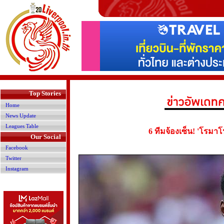
>
Top Stories
Home
News Update
Leagues Table
6 ทีมจ้องเซ็น! 'โรมาโน่
Our Social
Facebook
Twitter
Instagram