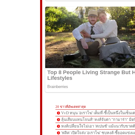
20 ข่าวที่อัพเดทล่าสุด
VvD หนุน 'อเราโฆ่' เต็มที่-ชี้เป็นหนึ่งในเซ็นเ
ลุ้นเสียบแทนโจนส์! หงส์จับตา "กามาร่า" มิ
หงส์เปลี่ยนใจไม่เอา 'สเปนซ์' แม้แนวรับขาดต
'ฟลิค' เปิดใจส่ง 'อเราโฆ่' ซบหงส์-ชี้ยอดแข่ง