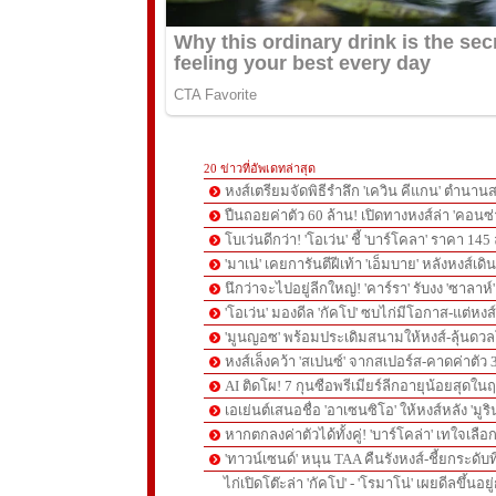
20 ข่าวที่อัพเดทล่าสุด
หงส์เตรียมจัดพิธีรำลึก 'เควิน คีแกน' ตำนานส
ปืนถอยค่าตัว 60 ล้าน! เปิดทางหงส์ล่า 'คอนซ่
โบเว่นดีกว่า! 'โอเว่น' ชี้ 'บาร์โคลา' ราคา 14
'มาเน่' เคยการันตีฝีเท้า 'เอ็มบาย' หลังหงส์เดิ
นึกว่าจะไปอยู่ลีกใหญ่! 'คาร์รา' รับงง 'ซาลา
'โอเว่น' มองดีล 'กัคโป' ซบไก่มีโอกาส-แต่หง
'มูนญอซ' พร้อมประเดิมสนามให้หงส์-ลุ้นด
หงส์เล็งคว้า 'สเปนซ์' จากสเปอร์ส-คาดค่าตัว 
AI ติดโผ! 7 กุนซือพรีเมียร์ลีกอายุน้อยสุดในฤ
เอเย่นต์เสนอชื่อ 'อาเซนซิโอ' ให้หงส์หลัง 'มูร
หากตกลงค่าตัวได้ทั้งคู่! 'บาร์โคล่า' เทใจเลือ
'ทาวน์เซนด์' หนุน TAA คืนรังหงส์-ชี้ยกระดับท
ไก่เปิดโต๊ะล่า 'กัคโป' - 'โรมาโน่' เผยดีลขึ้นอย