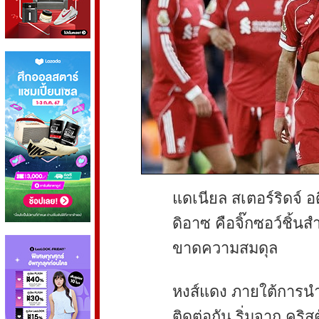
แดเนียล สเตอร์ริดจ์ อด
ดิอาซ คือจิ๊กซอว์ชิ้น
ขาดความสมดุล
หงส์แดง ภายใต้การนำที
ติดต่อกัน ริ่มจาก คร