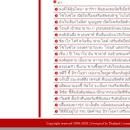
ล่า'
หงส์ได้ลุ้นไหม? 'คาร์รา' ฟันธงแชมป์พรีเมียร
'โซโบซไล' เปิดใจเรื่องเสริมทัพหงส์-ชู 'ไนโอ
มั่นใจเลือกไม่ผิด! 'มูนญอซ' เปิดใจหลังเปิดตั
'โจนส์' เป้าหมาย No.1! งูรอปล่อยนักเตะก่อนเ
หงส์เมินดึง 'ควอนซาห์' คืนทีมแม้แนวรับวิกฤต
ชิคาโก ไฟร์ หวังเซ็น 'ฟาน ไดค์' เสริมทัพปีหน
'โซโบซไล' แจงดราม่าปะทะ 'โจนส์' แค่ถกก
เซ็น 2 ปี! โรมาโน่' ยัน 'ซาลาห์' จ่อย้ายซบแ
หงส์ลุยทาบ 'เอ็มบาย' ดาวรุ่ง PSG หลังนักเต
ครอบครัว 'คีแกน' ซาบซึ้งทุกกำลังใจหลังแฟน
'สตีวี่' ชี้ 'อิราโอล่า' เจองานใหญ่พาทีมกลับสู่
'แก็บบี้' แนะหงส์ดึง 'เทรนต์' คืนแอนฟิลด์ช่วยด
อดีตแมวมองชี้ 'กัคโป' จะเป็นการเสริมทัพที่
'อิซัค' ชี้ทีมยังต้องพัฒนาอีกมากก่อนเปิดซีซั่
'เวียตซ์' ตั้งเป้าคืนฟอร์มซีซั่นสอง-รับยังมีหล
ปลื้มสองดาวรุ่ง! AI เล็งดัน 'แม็คคอนเนลล์-คู
ใช้ที่มีอยู่ไป! FSG ปัดคำขอ 'อิราโอลา' เสริมแ
pgslot
สล็อตเว็บตรง
สล็อตเว็บตรง
Copyright reserved 1999-2026 | Liverpool In Thailand | contac