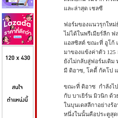
และล่าสุด เชลซี
ฟอร์มของแนวรุกใหม่ยัง
ไม่ได้ในพรีเมียร์ลีก ฟ
แอสซิสต์ ขณะที่ อูโก้ 
8kbet
huaylike หวยไลค์
ufabet
มาของแข้งค่าตัว 125 
ยังไม่กลับสู่ฟอร์มเดิม 
มี ดิอาซ, โคดี้ กัคโป
ขณะที่ ดิอาซ กำลังไปไ
กับ บาเยิร์น มิวนิก ด
ในบุนเดสลีกาอย่างร้อ
หนึ่งในนั้นคือประตูสุดเ