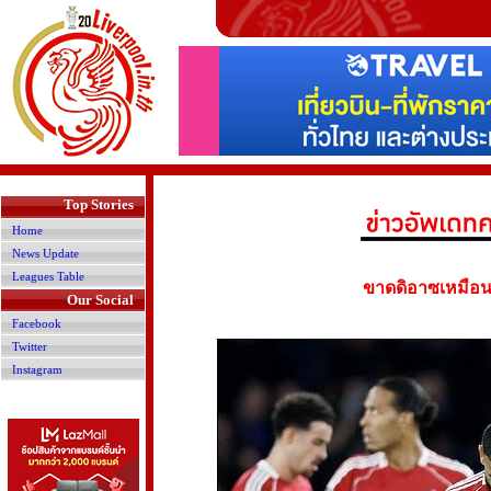
>
Top Stories
Home
News Update
Leagues Table
ขาดดิอาซเหมือนข
Our Social
Facebook
Twitter
Instagram