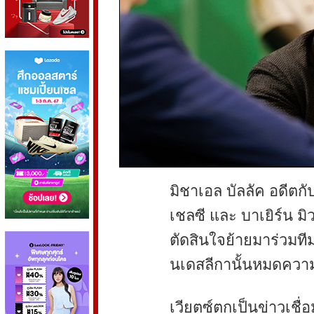
มิชาเอล บัลลัค อดีตกั
เชลซี และ บาเยิร์น มิ
ตัดสินใจย้ายมาร่วมทีม
นเดสลีกานั้นหมดควา
เวียตซ์ตกเป็นข่าวเชื่