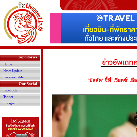
>
Top Stories
Home
News Update
Leagues Table
'บัลลัค' ชี้ที่ 'เวียต
Our Social
Facebook
Twitter
Instagram