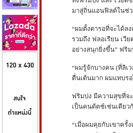
ทั้งฟริมปง และ เวียตซ
มาสู่ถิ่นแอนฟิลด์ในช่วง
“ผมตั้งตารอที่จะได้ลง
รวมถึง ฟลอเรียน เวียตซ
อย่างสนุกยิ่งขึ้น” ฟริ
8kbet
huaylike หวยไลค์
ufabet
“ผมรู้จักบางคน (ที่ลิเ
ตื่นเต้นมาก ผมแทบรอไม
ฟริมปง มีความสุขที่จะไ
เป็นคนดัตช์เช่นเดียว
“เมื่อผมคุยกับเขาครั