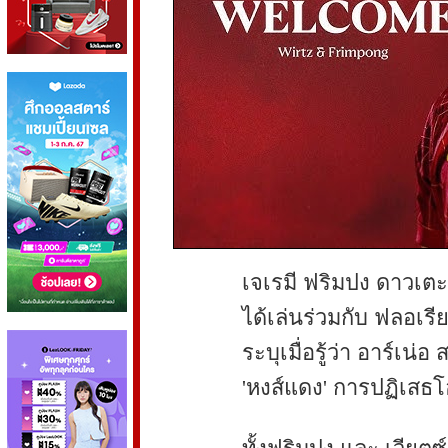
เจเรมี ฟริมปง ดาวเตะ
ได้เล่นร่วมกับ ฟลอเรียน
ระบุเมื่อรู้ว่า อาร์เน่
'หงส์แดง' การปฏิเสธโอ