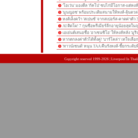
'โอเว่น' มองดีล 'กัคโป' ซบไก่มีโอกาส-แต่หง
'มูนญอซ' พร้อมประเดิมสนามให้หงส์-ลุ้นด
หงส์เล็งคว้า 'สเปนซ์' จากสเปอร์ส-คาดค่าตัว 
AI ติดโผ! 7 กุนซือพรีเมียร์ลีกอายุน้อยสุดในฤ
เอเย่นต์เสนอชื่อ 'อาเซนซิโอ' ให้หงส์หลัง 'มูร
หากตกลงค่าตัวได้ทั้งคู่! 'บาร์โคล่า' เทใจเลือ
'ทาวน์เซนด์' หนุน TAA คืนรังหงส์-ชี้ยกระดับท
pgslot
สล็อตเว็บตรง
สล็อตเว็บตรง
Copyright reserved 1999-2026 | Liverpool In Thaila