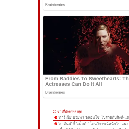
20 ข่าวที่อัพเดทล่าสุด
'การ์เซีย' อวยพร 'อลอนโซ่' ไปสวยกับสิงห์-
'ฮามันน์' ชี้ 'แม็คก้า' โดนวิจารณ์หนักไป-แนะ 