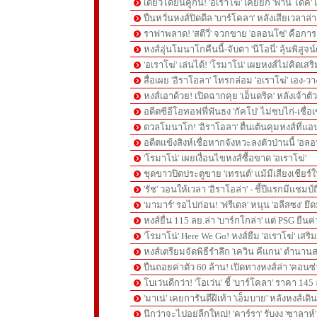
เดี๋ยวได้ยืนคู่กัน! 'อเราโฆ่' เคยยก 'ฟาน ไดค์
ปืนหวั่นหงส์ปิดดีล 'บาร์โคลา' หลังเสียเวลาล่า '
ราฟาพลาด! 'สตีวี่' จวกขาย 'อลอนโซ่' คือก
หงส์อุ่นโมนาโกคืนนี้-จับตา 'นีโอนี่' ลุ้นพิสูจน์
'อเราโฆ่' เล่นได้! 'โรมาโน่' เผยหงส์ไม่คิดเส
สื่อเผย 'อิราโอลา' โทรกล่อม 'อเราโฆ่' เอง-ว
หงส์เอาด้วย! เปิดฉากคุย 'เอ็นดริค' หลังเจ้
อดีตซีอีโอทอฟฟี่ฟันธง 'กัคโป' ไม่ซบไก่-เชื่อเ
ดวลโมนาโก! 'อิราโอลา' ตื่นเต้นคุมหงส์ที่แอน
อดีตแข้งสิงห์เชื่อหากจังหวะลงตัวป่านนี้ 'อลอ
'โรมาโน่' เผยเงื่อนไขหงส์ซื้อขาด 'อเราโฆ่'
ชุดขาวปิดประตูขาย 'เทรนต์' แม้มีเสียงเชียร์ใ
'รัช' วอนให้เวลา 'อิราโอล่า' - ชี้ปีแรกมีแชมป์
'มามาร์' รอไปก่อน! 'ฟรีเดล' หนุน 'อลีสซง' ยึด
หงส์ยื่น 115 ลย.ล่า 'บาร์กโกล่า' แต่ PSG ยืนค
'โรมาโน่' Here We Go! หงส์ยืม 'อเราโฆ่' เสริ
หงส์เตรียมจัดพิธีรำลึก 'เควิน คีแกน' ตำนานส
ปืนถอยค่าตัว 60 ล้าน! เปิดทางหงส์ล่า 'คอนซ่
โบเว่นดีกว่า! 'โอเว่น' ชี้ 'บาร์โคลา' ราคา 14
'มาเน่' เคยการันตีฝีเท้า 'เอ็มบาย' หลังหงส์เดิ
นึกว่าจะไปอยู่ลีกใหญ่! 'คาร์รา' รับงง 'ซาลา