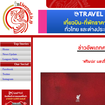
>
Top Stories
Home
News Update
Leagues Table
'ฟริมปง' แฮปปี
Our Social
Facebook
Twitter
Instagram